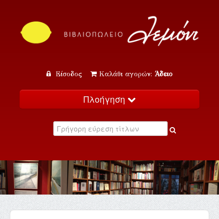
Είσοδος
Καλάθι αγορών:
Άδειο
Πλοήγηση
Αρχική
Κατάλογος
Νέα
Εκδηλώσεις
Επικοινωνία