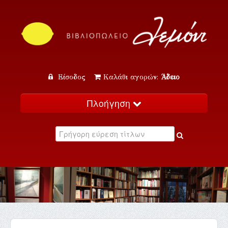
Είσοδος
Καλάθι αγορών:
Άδειο
Πλοήγηση
Αρχική
Κατάλογος
Νέα
Εκδηλώσεις
Επικοινωνία