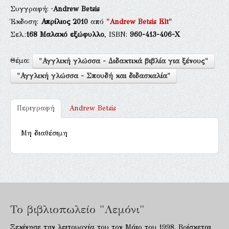
Συγγραφή:
·Andrew Betsis
Έκδοση:
Απρίλιος 2010
από
"Andrew Betsis Elt"
Σελ.:
168
Μαλακό εξώφυλλο
, ISBN:
960-413-406-Χ
Θέμα:
"Αγγλική γλώσσα - Διδακτικά βιβλία για ξένους"
"Αγγλική γλώσσα - Σπουδή και διδασκαλία"
Περιγραφή
Andrew Betsis
Μη διαθέσιμη
Το βιβλιοπωλείο "Λεμόνι"
Ξεκίνησε την λειτουργία του τον Μάιο του 1998. Βρίσκεται