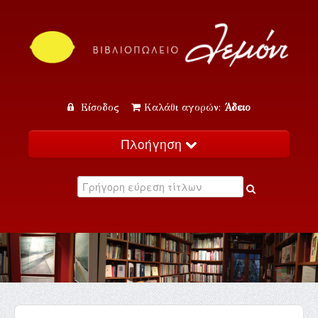
Είσοδος
Καλάθι αγορών:
Άδειο
Πλοήγηση
Αρχική
Κατάλογος
Νέα
Εκδηλώσεις
Επικοινωνία