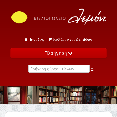
Είσοδος
Καλάθι αγορών:
Άδειο
Πλοήγηση
Αρχική
Κατάλογος
Νέα
Εκδηλώσεις
Επικοινωνία