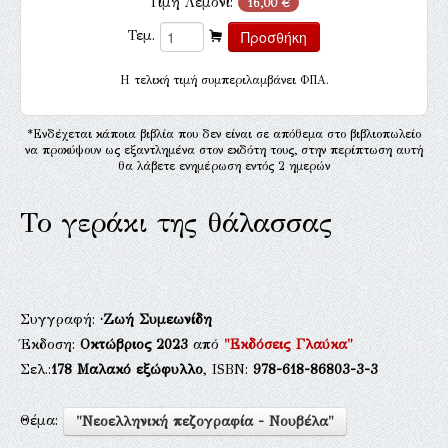
Τιμή Λεμόνι:
16,00 €
Τεμ.
H τελική τιμή συμπεριλαμβάνει ΦΠΑ.
*Ενδέχεται κάποια βιβλία που δεν είναι σε απόθεμα στο βιβλιοπωλείο
να προκύψουν ως εξαντλημένα στον εκδότη τους, στην περίπτωση αυτή
θα λάβετε ενημέρωση εντός 2 ημερών
Το γεράκι της θάλασσας
Συγγραφή:
·Ζωή Συμεωνίδη
Έκδοση:
Οκτώβριος 2023
από
"Εκδόσεις Γλαύκα"
Σελ.:
178
Μαλακό εξώφυλλο
, ISBN:
978-618-86803-3-3
Θέμα:
"Νεοελληνική πεζογραφία - Νουβέλα"