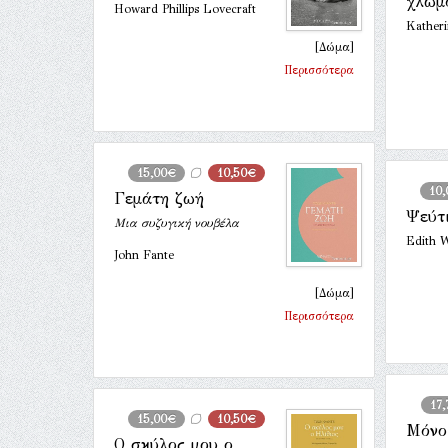
χλωμ
Howard Phillips Lovecraft
Katheri
[Δώμα]
Περισσότερα
15,00€
10,50€
10
Γεμάτη ζωή
Ψεύτ
Μια συζυγική νουβέλα
Edith 
John Fante
[Δώμα]
Περισσότερα
17
15,00€
10,50€
Μόνο 
Ο σκύλος μου ο