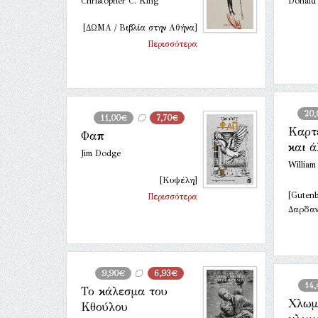
Christopher C. King
Donald
[ΔΩΜΑ / Βιβλία στην Αθήνα]
Περισσότερα
20
11,00€
7,70€
Καρτ
Φαπ
και ά
Jim Dodge
William
[Κυψέλη]
[Guten
Περισσότερα
Δαρδαν
9,90€
6,93€
14
Το κάλεσμα του
Χλωμ
Κθούλου