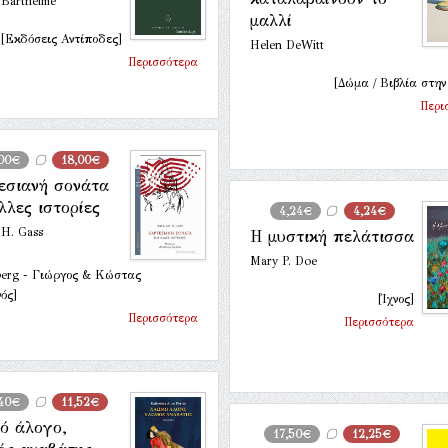
 Barthelme
μαλλί
[Εκδόσεις Αντίποδες]
Helen DeWitt
Περισσότερα
[Δώμα / Βιβλία στην
Περι
,00€
18,00€
εσιανή σονάτα
λλες ιστορίες
4,24€
4,24€
 H. Gass
Η μυστική πελάτισσα
Mary P. Doe
berg - Γιώργος & Κώστας
ός]
[Ίχνος]
Περισσότερα
Περισσότερα
,40€
11,52€
ό άλογο,
17,50€
12,25€