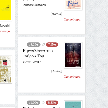
Delmore Schwartz
[Μάγμα]
Περισσότερα
[Loggia]
σσότερα
13,25€
7,95€
H μπαλάντα του
μαύρου Τομ
Victor Lavalle
[Αίολος]
Περισσότερα
11,90€
8,33€