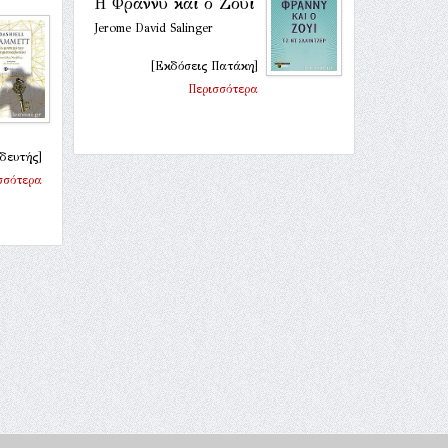
Η Φράννυ και ο Ζούι
Jerome David Salinger
[Εκδόσεις Πατάκη]
Περισσότερα
δευτής]
σσότερα