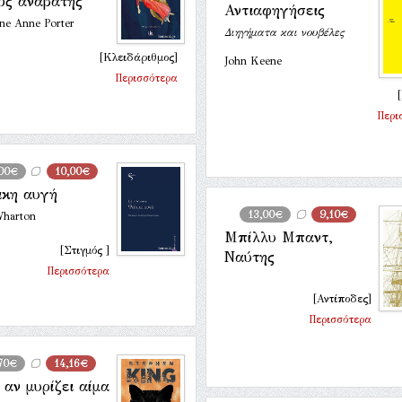
ός αναβάτης
Αντιαφηγήσεις
ne Anne Porter
Διηγήματα και νουβέλες
[Κλειδάριθμος]
John Keene
Περισσότερα
Περι
,00€
10,00€
ικη αυγή
13,00€
9,10€
Wharton
Μπίλλυ Μπαντ,
[Στιγμός ]
Ναύτης
Περισσότερα
[Αντίποδες]
Περισσότερα
,70€
14,16€
αν μυρίζει αίμα