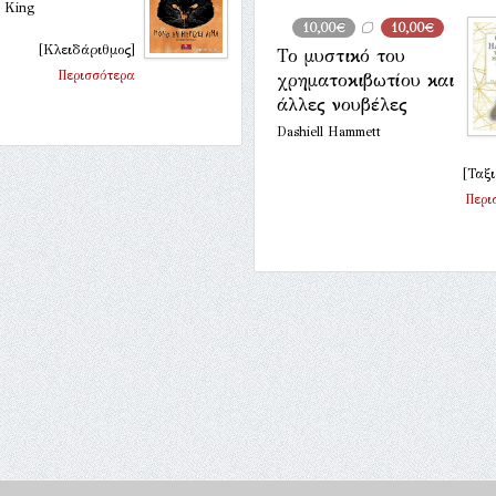
n King
10,00€
10,00€
[Κλειδάριθμος]
Το μυστικό του
Περισσότερα
χρηματοκιβωτίου και
άλλες νουβέλες
Dashiell Hammett
[Ταξι
Περι