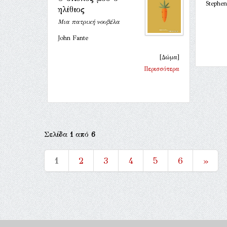
Stephe
ηλίθιος
Μια πατρική νουβέλα
John Fante
[Δώμα]
Περισσότερα
Σελίδα
1
από
6
1
2
3
4
5
6
»