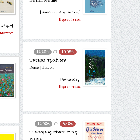
Herman Melville
[Εκδόσεις Αργοναύτης]
Περισσότερα
 Αθήνα]
σσότερα
14,40€
10,08€
Όνειρα τραίνων
Denis Johnson
[Αντίποδες]
Περισσότερα
12,00€
8,40€
Ο κόσμος είναι ένας
γάμος