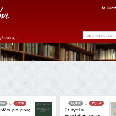
Είσο
ηλώσεις
,80€
7,92€
14,00€
12,60€
ρίδιο για γιους
Οι Άγγλοι
καταλαβαίνουν το