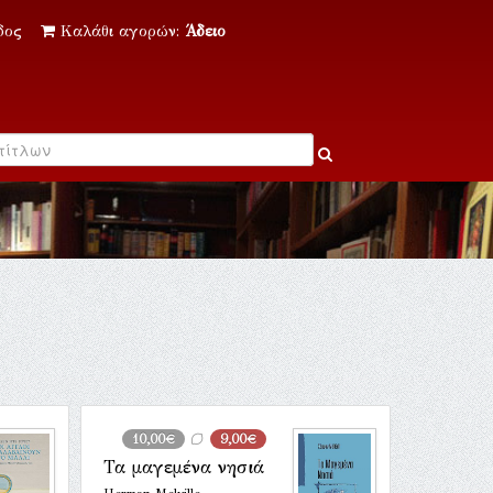
δος
Καλάθι αγορών:
Άδειο
10,00€
9,00€
Τα μαγεμένα νησιά