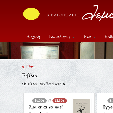
Αρχική
Κατάλογος
Νέα
Εκδ
Επικοινωνία
Πίσω
Βιβλία
111
τίτλοι. Σελίδα
1
από
6
14,00€
12,60€
8
Άμα είναι να καεί
Εγχει