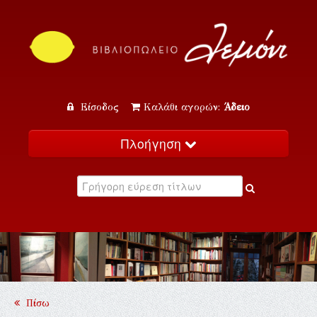
Είσοδος
Καλάθι αγορών:
Άδειο
Πλοήγηση
Αρχική
Κατάλογος
Νέα
Εκδηλώσεις
Επικοινωνία
Πίσω