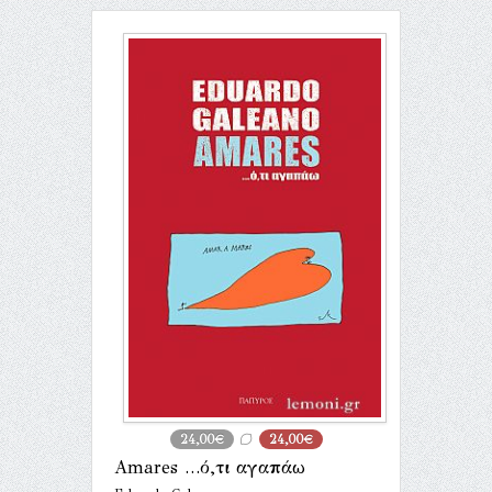
24,00€
24,00€
Amares …ό,τι αγαπάω