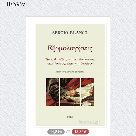
Βιβλία
14,84€
13,36€