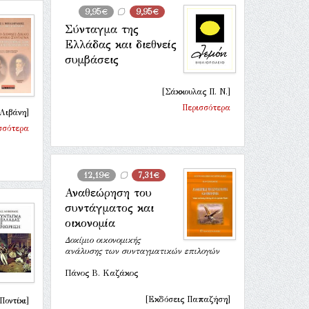
9,95€
9,95€
Σύνταγμα της
Ελλάδας και διεθνείς
συμβάσεις
[Σάκκουλας Π. Ν.]
Περισσότερα
 Λιβάνη]
σσότερα
12,19€
7,31€
Αναθεώρηση του
συντάγματος και
οικονομία
Δοκίμιο οικονομικής
ανάλυσης των συνταγματικών επιλογών
Πάνος Β. Καζάκος
[Εκδόσεις Παπαζήση]
Ποντίκι]