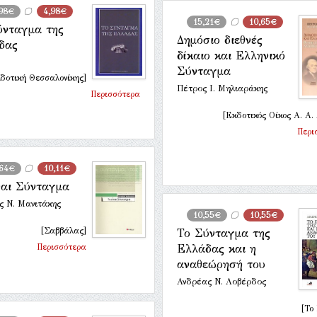
98€
4,98€
15,21€
10,65€
ύνταγμα της
Δημόσιο διεθνές
δας
δίκαιο και Ελληνικό
Σύνταγμα
δοτική Θεσσαλονίκης]
Πέτρος Ι. Μηλιαράκης
Περισσότερα
[Εκδοτικός Οίκος Α. Α.
Περι
,64€
10,11€
ναι Σύνταγμα
ς Ν. Μανιτάκης
10,55€
10,55€
[Σαββάλας]
Το Σύνταγμα της
Περισσότερα
Ελλάδας και η
αναθεώρησή του
Ανδρέας Ν. Λοβέρδος
[Το 