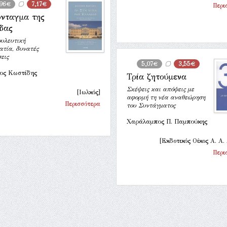
,96€
7,17€
Περι
ύνταγμα της
δας
ουλευτική
ατία, δυνατές
εις
5,07€
3,55€
ιος Κωστίδης
Τρία ζητούμενα
Σκέψεις και απόψεις με
[Ιωλκός]
αφορμή τη νέα αναθεώρηση
Περισσότερα
του Συντάγματος
Χαράλαμπος Π. Παμπούκης
[Εκδοτικός Οίκος Α. Α.
Περι