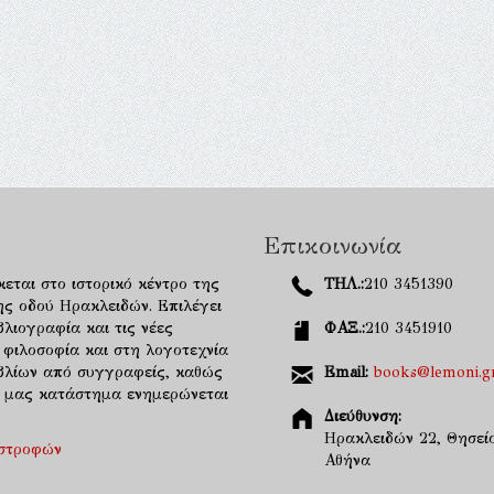
Επικοινωνία
κεται στο ιστορικό κέντρο της
ΤΗΛ.:
210 3451390
ης οδού Ηρακλειδών. Επιλέγει
λιογραφία και τις νέες
ΦΑΞ.:
210 3451910
 φιλοσοφία και στη λογοτεχνία
ιβλίων από συγγραφείς, καθώς
Email:
books@lemoni.g
κό μας κατάστημα ενημερώνεται
Διεύθυνση:
Ηρακλειδών 22, Θησείο
ιστροφών
Αθήνα