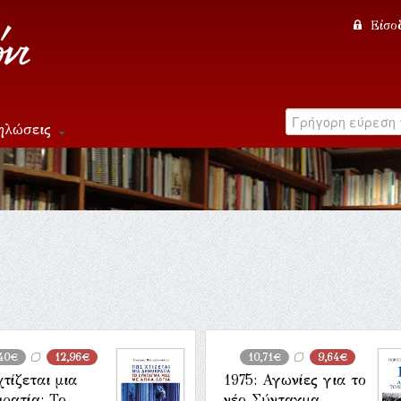
Είσο
ηλώσεις
,40€
12,96€
10,71€
9,64€
τίζεται μια
1975: Αγωνίες για το
ρατία: Το
νέο Σύνταγμα