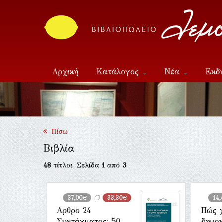
Αρχική
Κατάλογος
Νέα
Εκδ
Επικοινωνία
Πίσω
Βιβλία
48
τίτλοι. Σελίδα
1
από
3
37,00€
33,30€
14
Αρθρο 24
Πώς χ
Συντάγματος: 50
δημοκ