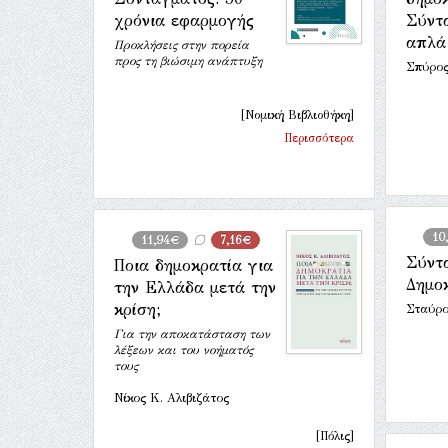
χρόνια εφαρμογής
Σύντ
απλά
Προκλήσεις στην πορεία
προς τη βιώσιμη ανάπτυξη
Σπύρος
[Νομική Βιβλιοθήκη]
Περισσότερα
10
11,94€
7,16€
Σύντ
Ποια δημοκρατία για
Δημο
την Ελλάδα μετά την
κρίση;
Σταύρο
Για την αποκατάσταση των
λέξεων και του νοήματός
τους
Νίκος Κ. Αλιβιζάτος
[Πόλις]