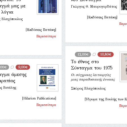
αγμά μας με
Γιώργος Θ. Μαυρογορδάτος
 λόγια
[Εκδόσεις Πατάκη]
 Βλαχόπουλος
Περι
[Εκδόσεις Πατάκη]
Περισσότερα
12,00€
10,80€
Το έθνος στο
,00€
9,00€
Σύνταγμα του 1975
αγμα άμεσης
Οι σύγχρονες λειτουργίες
μιας παραδοσιακής έννοιας
κρατίας
ς Βιτάλης
Σπύρος Βλαχόπουλος
[Hilarion Publications]
[Ίδρυμα της Βουλής των Ε
Περισσότερα
Περι