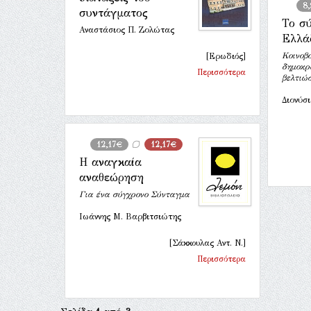
8
συντάγματος
Το σ
Αναστάσιος Π. Ζολώτας
Ελλά
Κοινοβ
[Ερωδιός]
δημοκρ
Περισσότερα
βελτιώσ
Διονύσ
12,17€
12,17€
Η αναγκαία
αναθεώρηση
Για ένα σύγχρονο Σύνταγμα
Ιωάννης Μ. Βαρβιτσιώτης
[Σάκκουλας Αντ. Ν.]
Περισσότερα