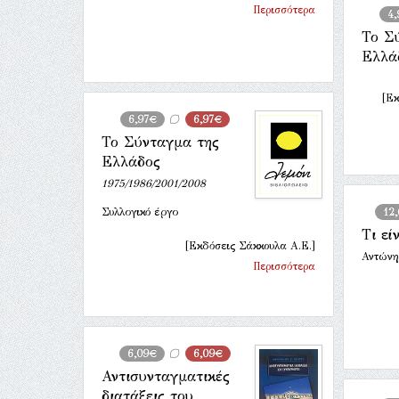
Περισσότερα
4,
Το Σ
Ελλά
[Εκ
6,97€
6,97€
Το Σύνταγμα της
Ελλάδος
1975/1986/2001/2008
Συλλογικό έργο
12
Τι εί
[Εκδόσεις Σάκκουλα Α.Ε.]
Αντώνη
Περισσότερα
6,09€
6,09€
Αντισυνταγματικές
διατάξεις του