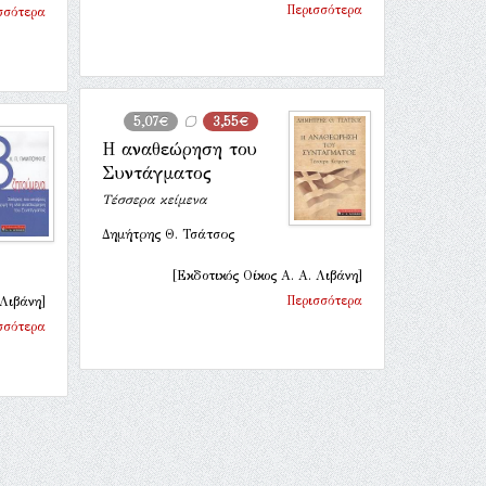
Περισσότερα
σσότερα
5,07€
3,55€
Η αναθεώρηση του
Συντάγματος
Τέσσερα κείμενα
Δημήτρης Θ. Τσάτσος
[Εκδοτικός Οίκος Α. Α. Λιβάνη]
Περισσότερα
 Λιβάνη]
σσότερα