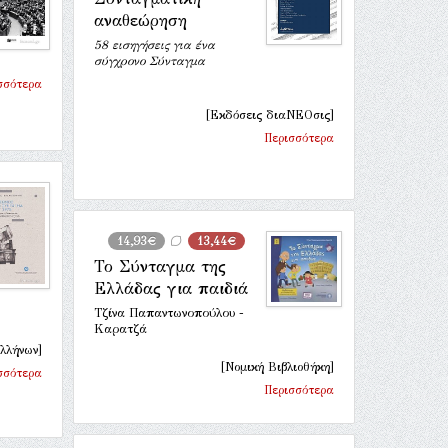
αναθεώρηση
58 εισηγήσεις για ένα
σύγχρονο Σύνταγμα
σσότερα
[Εκδόσεις διαΝΕΟσις]
Περισσότερα
14,93€
13,44€
Το Σύνταγμα της
Ελλάδας για παιδιά
Τζίνα Παπαντωνοπούλου -
Καρατζά
λλήνων]
[Νομική Βιβλιοθήκη]
σσότερα
Περισσότερα