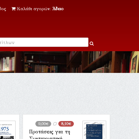
δος
Καλάθι αγορών:
Άδειο
9,00€
8,10€
Προτάσεις για τη
Συνταγματική