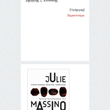
Δημήτρης Σ. Κατσάνης
[Ομήγυρις]
Περισσότερα