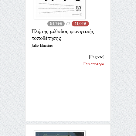
54,74€
41,06€
Πλήρης μέθοδος φωνητικής
τοποθέτησης
Julie Massino
[Fagotto]
Περισσότερα