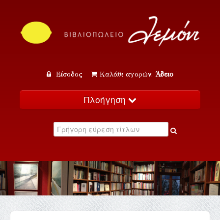
Είσοδος
Καλάθι αγορών:
Άδειο
Πλοήγηση
Αρχική
Κατάλογος
Νέα
Εκδηλώσεις
Επικοινωνία