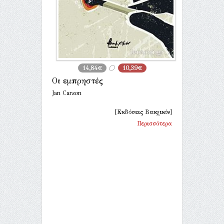
14,84€
10,39€
Οι εμπρηστές
Jan Carson
[Εκδόσεις Βακχικόν]
Περισσότερα