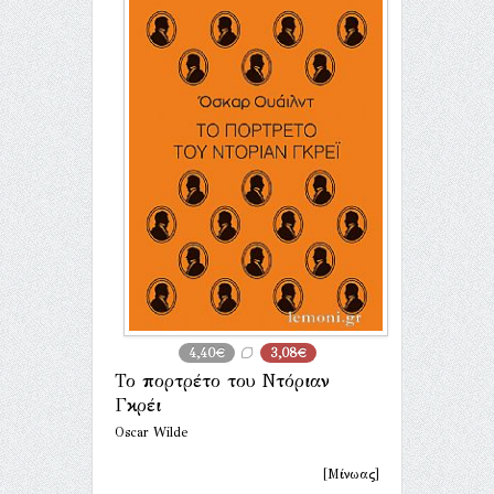
4,40€
3,08€
Το πορτρέτο του Ντόριαν
Γκρέι
Oscar Wilde
[Μίνωας]