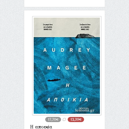
17,70€
12,39€
Η αποικία