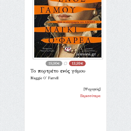
19,90€
13,93€
Το πορτρέτο ενός γάμου
Maggie O' Farrell
[Ψυχογιός]
Περισσότερα