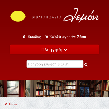
Είσοδος
Καλάθι αγορών:
Άδειο
Πλοήγηση
Αρχική
Κατάλογος
Νέα
Εκδηλώσεις
Επικοινωνία
Πίσω