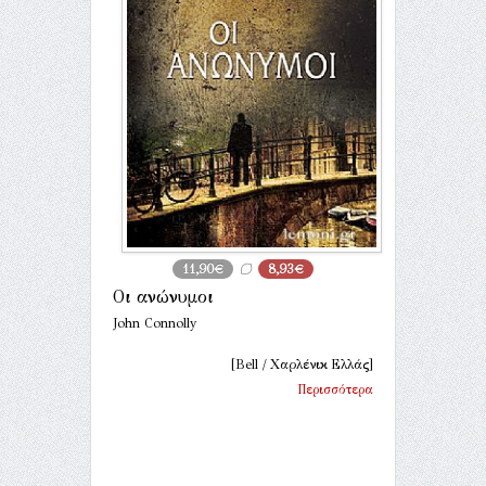
11,90€
8,93€
Οι ανώνυμοι
John Connolly
[Bell / Χαρλένικ Ελλάς]
Περισσότερα