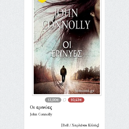
13,90€
10,43€
Οι ερινύες
John Connolly
[Bell / Χαρλένικ Ελλάς]