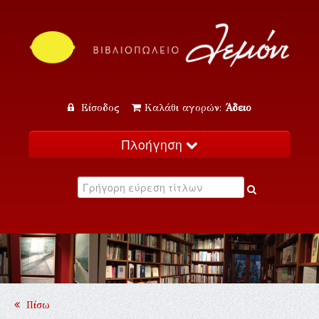
Είσοδος
Καλάθι αγορών:
Άδειο
Πλοήγηση
Αρχική
Κατάλογος
Νέα
Εκδηλώσεις
Επικοινωνία
Πίσω