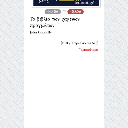
14,40€
10,80€
Το βιβλίο των χαμένων
πραγμάτων
John Connolly
[Bell / Χαρλένικ Ελλάς]
Περισσότερα