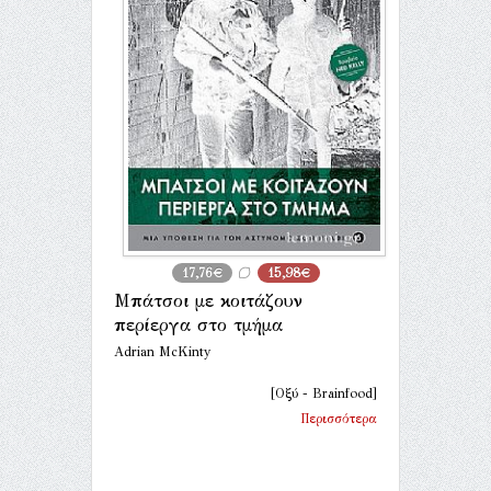
17,76€
15,98€
Μπάτσοι με κοιτάζουν
περίεργα στο τμήμα
Adrian McKinty
[Οξύ - Brainfood]
Περισσότερα