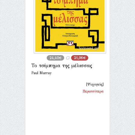
24,40€
21,96€
Το τσίμπημα της μέλισσας
Paul Murray
[Ψυχογιός]
Περισσότερα