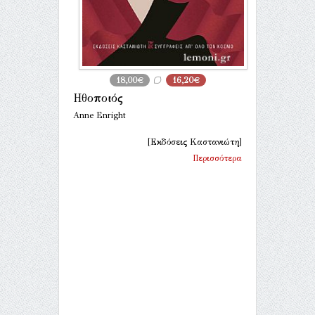
18,00€
16,20€
Ηθοποιός
Anne Enright
[Εκδόσεις Καστανιώτη]
Περισσότερα