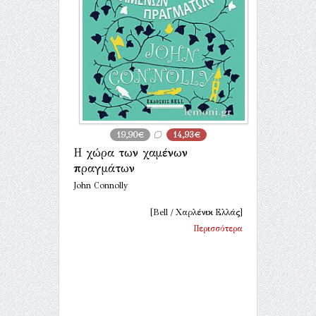
19,90€
14,93€
Η χώρα των χαμένων
πραγμάτων
John Connolly
[Bell / Χαρλένικ Ελλάς]
Περισσότερα