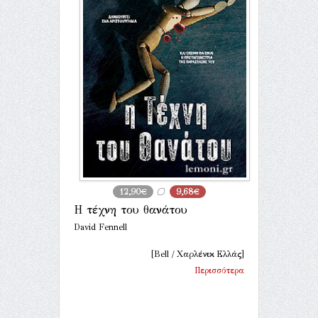
12,90€
9,68€
Η τέχνη του θανάτου
David Fennell
[Bell / Χαρλένικ Ελλάς]
Περισσότερα