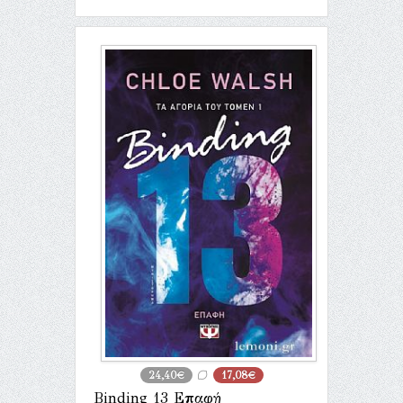
24,40€
17,08€
Binding 13 Επαφή