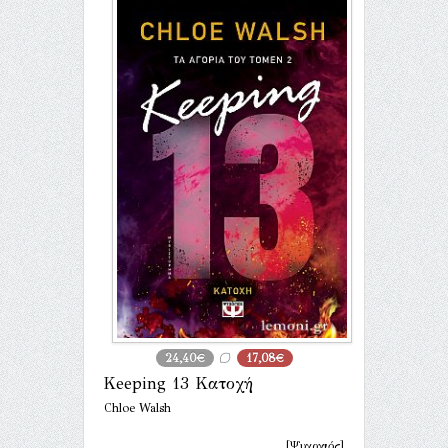
24,40€
17,08€
Keeping 13 Κατοχή
Chloe Walsh
[Ψυχογιός]