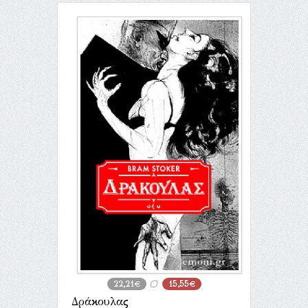
22,21€
15,55€
Δράκουλας