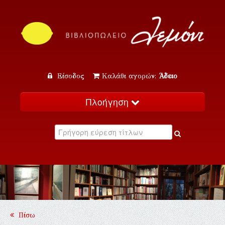
Είσοδος
Καλάθι αγορών:
Άδειο
Πλοήγηση
Αρχική
Κατάλογος
Νέα
Εκδηλώσεις
Επικοινωνία
Πίσω