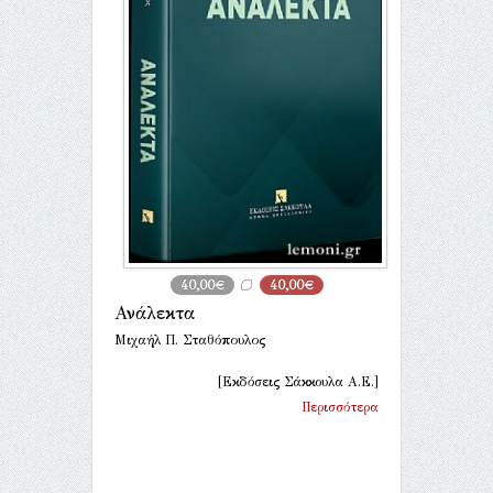
40,00€
40,00€
Ανάλεκτα
Μιχαήλ Π. Σταθόπουλος
[Εκδόσεις Σάκκουλα Α.Ε.]
Περισσότερα