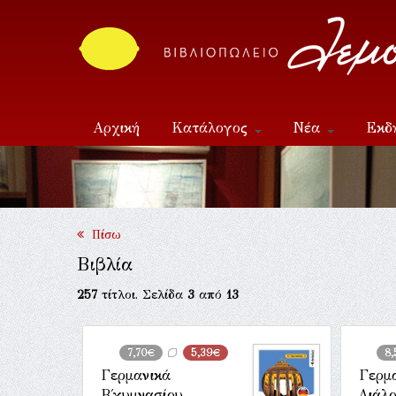
Αρχική
Κατάλογος
Νέα
Εκδ
Επικοινωνία
Πίσω
Βιβλία
257
τίτλοι. Σελίδα
3
από
13
7,70€
5,39€
8,
Γερμανικά
Γερμα
Β΄γυμνασίου
Διάλο