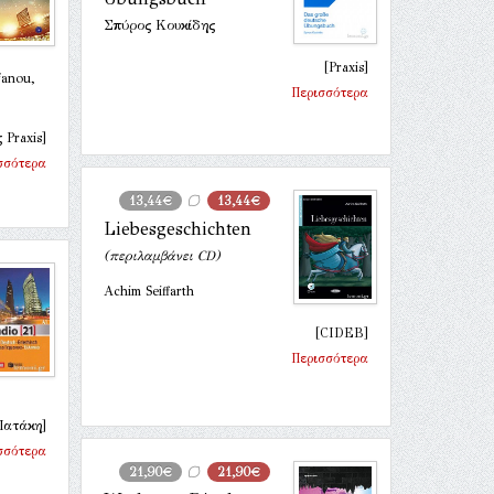
Σπύρος Κουκίδης
[Praxis]
fanou,
Περισσότερα
 Praxis]
σσότερα
13,44€
13,44€
Liebesgeschichten
(περιλαμβάνει CD)
Achim Seiffarth
[CIDEB]
Περισσότερα
Πατάκη]
σσότερα
21,90€
21,90€