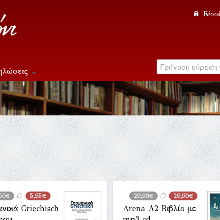
Είσο
ηλώσεις
50€
5,95€
29,90€
29,90€
νικά Griechisch
Arena A2 Βιβλίο με
γοι
mp3 cd