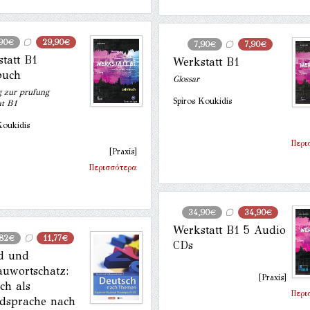
90€
29,90€
7,90€
7,90€
tatt B1
Werkstatt B1
buch
Glossar
g zur prufung
Spiros Koukidis
at B1
Koukidis
Περι
[Praxis]
Περισσότερα
34,90€
34,90€
Werkstatt B1 5 Audio
,82€
11,77€
CDs
d und
uwortschatz:
[Praxis]
ch als
Περι
dsprache nach