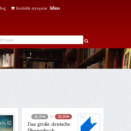
δος
Καλάθι αγορών:
Άδειο
26,90€
26,90€
Das große deutsche
Übungsbuch