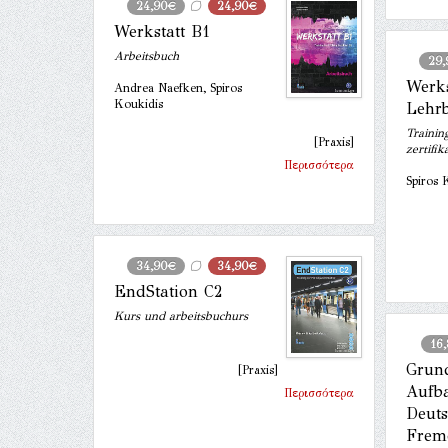
24,90€
24,90€
Werkstatt B1
Arbeitsbuch
29,
Werks
Andrea Naefken, Spiros
Koukidis
Lehr
Trainin
[Praxis]
zertifik
Περισσότερα
Spiros 
34,90€
34,90€
EndStation C2
Kurs und arbeitsbuchurs
16
Grun
[Praxis]
Aufba
Περισσότερα
Deuts
Frem