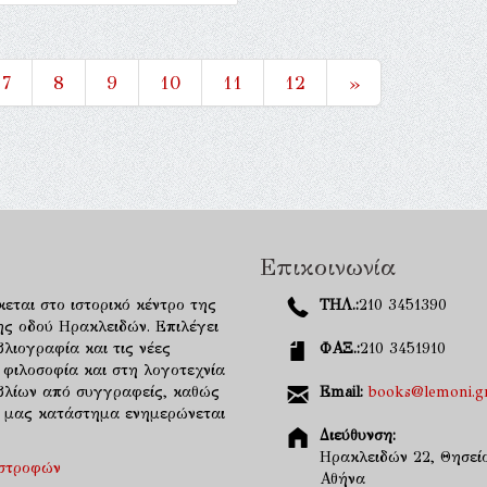
7
8
9
10
11
12
»
Επικοινωνία
κεται στο ιστορικό κέντρο της
ΤΗΛ.:
210 3451390
ης οδού Ηρακλειδών. Επιλέγει
λιογραφία και τις νέες
ΦΑΞ.:
210 3451910
 φιλοσοφία και στη λογοτεχνία
ιβλίων από συγγραφείς, καθώς
Email:
books@lemoni.g
κό μας κατάστημα ενημερώνεται
Διεύθυνση:
Ηρακλειδών 22, Θησείο
ιστροφών
Αθήνα