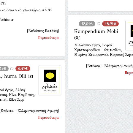
en
ικό θεματικό γλωσσάριο Α1-Β2
schirner
18,91€
18,91€
Kompendium Mobi
[Εκδόσεις Πατάκη]
6C
Περισσότερα
Συλλογικό έργο, Σοφία
Χριστοφορίδου - Φωτιάδου,
Μαρίνα Σταυριανού, Κυριακή Ζησ
[Επίνοια - Ελληνογερμανική
,47€
6,47€
Περι
, hurra Olli ist
κό έργο, Αλίκη
κάκη, Νίνα Καρδάση,
irnat, Elke Zipp
[Επίνοια - Ελληνογερμανική Αγωγή]
Περισσότερα