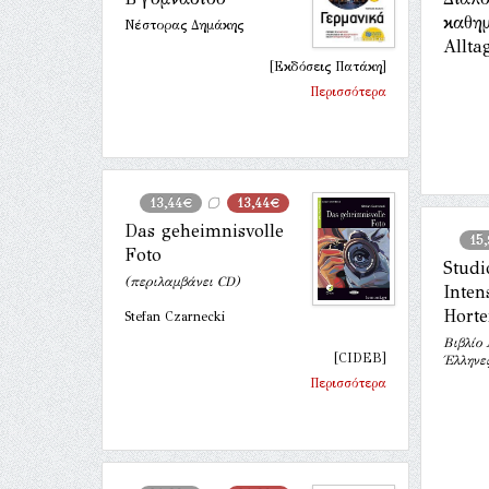
καθη
Νέστορας Δημάκης
Allta
[Εκδόσεις Πατάκη]
Περισσότερα
13,44€
13,44€
Das geheimnisvolle
15
Foto
Studi
(περιλαμβάνει CD)
Inten
Horte
Stefan Czarnecki
Βιβλίο
[CIDEB]
Έλληνε
Περισσότερα