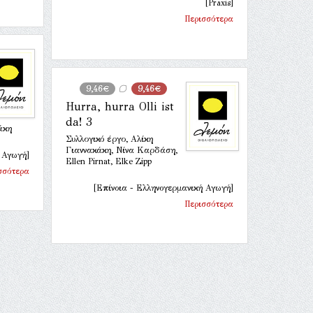
[Praxis]
Περισσότερα
9,46€
9,46€
Hurra, hurra Olli ist
da! 3
άκη
Συλλογικό έργο, Αλίκη
Γιαννακάκη, Νίνα Καρδάση,
 Αγωγή]
Ellen Pirnat, Elke Zipp
σσότερα
[Επίνοια - Ελληνογερμανική Αγωγή]
Περισσότερα