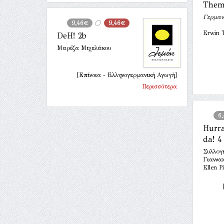
Them
Γερμαν
9,46€
9,46€
Erwin T
DeH! 2b
Μαρίζα Μιχελάκου
[Επίνοια - Ελληνογερμανική Αγωγή]
Περισσότερα
6
Hurra
da! 4
Συλλογι
Γιαννα
Ellen P