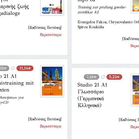
μερινής ζωής
Training zur prufung goethe-
zertifikat A2
gsdialoge
Evangelos Fakos, Chrysovalanto Or
Spiros Koukidis
[Εκδόσεις Πατάκη]
Περισσότερα
[Εκδόσεις
Περι
,92€
11,14€
o 21 A1
7,46€
5,22€
sivtraining mit
Studio 21 Α1
xten
Γλωσσάριο
 Ασκήσεων για
(Γερμανικά
ς+CD
Ελληνικά)
[Εκδόσεις Πατάκη]
[Εκδόσεις 
Περισσότερα
Περι