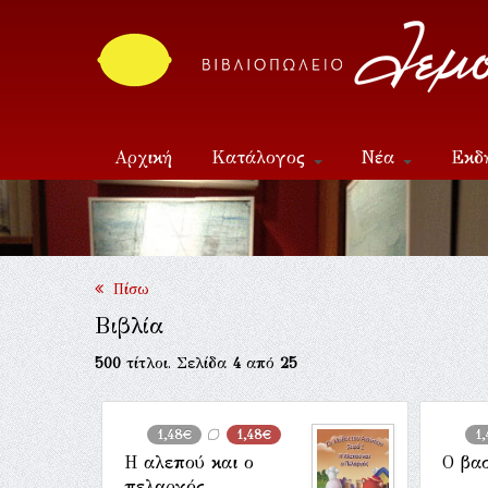
Αρχική
Κατάλογος
Νέα
Εκδ
Επικοινωνία
Πίσω
Βιβλία
500
τίτλοι. Σελίδα
4
από
25
1,48€
1,48€
1
Η αλεπού και ο
Ο βα
πελαργός