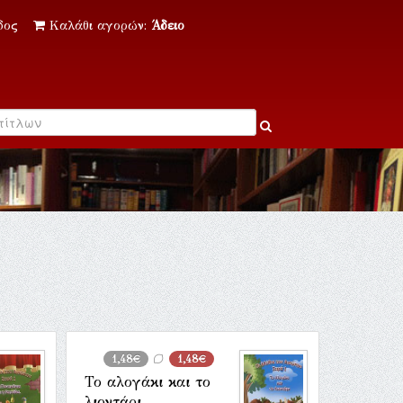
δος
Καλάθι αγορών:
Άδειο
1,48€
1,48€
Το αλογάκι και το
λιοντάρι