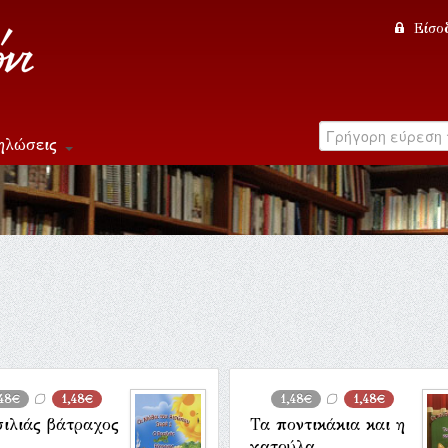
Είσο
ηλώσεις
,48€
1,48€
1,48€
1,48€
σιλιάς βάτραχος
Τα ποντικάκια και η
γατούλα