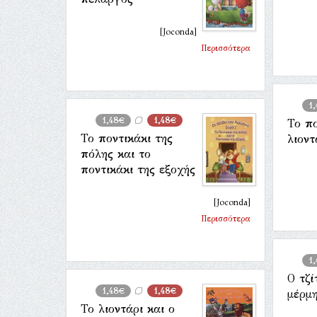
[Joconda]
Περισσότερα
1
1,48€
1,48€
Το πο
Το ποντικάκι της
λιοντ
πόλης και το
ποντικάκι της εξοχής
[Joconda]
Περισσότερα
1
Ο τζί
1,48€
1,48€
μέρμ
Το λιοντάρι και ο