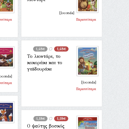
[Joconda]
σσότερα
Περισσότερα
1,48€
1,48€
Το λιοντάρι, το
κοκοράκι και το
γαϊδουράκι
Joconda]
[Joconda]
σσότερα
Περισσότερα
1,18€
1,18€
Ο ψεύτης βοσκός