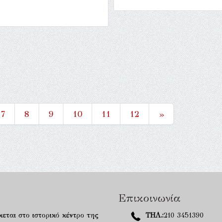
7
8
9
10
11
12
»
Επικοινωνία
κεται στο ιστορικό κέντρο της
ΤΗΛ.:
210 3451390