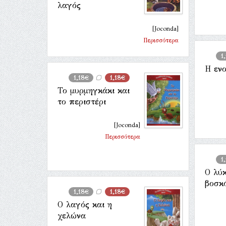
λαγός
[Joconda]
Περισσότερα
1
Η εν
1,18€
1,18€
Το μυρμηγκάκι και
το περιστέρι
[Joconda]
Περισσότερα
1
Ο λύκ
βοσκ
1,18€
1,18€
Ο λαγός και η
χελώνα