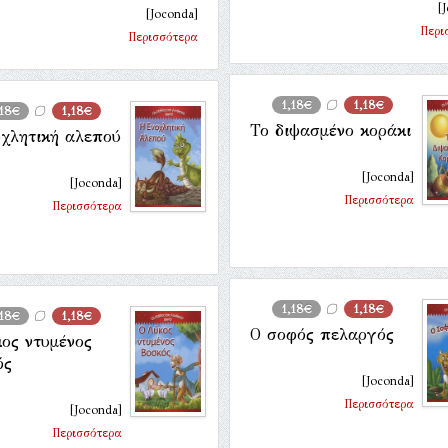
[
[Joconda]
Περι
Περισσότερα
1,18€
1,18€
,18€
1,18€
Το διψασμένο κοράκι
οχλητική αλεπού
[Joconda]
[Joconda]
Περισσότερα
Περισσότερα
1,18€
1,18€
,18€
1,18€
Ο σοφός πελαργός
ος ντυμένος
ός
[Joconda]
Περισσότερα
[Joconda]
Περισσότερα