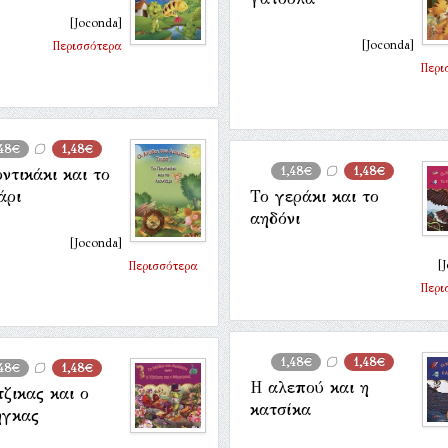
[Joconda]
[Joconda]
Περισσότερα
Περι
,48€
1,48€
1,48€
1,48€
ντικάκι και το
άρι
Το γεράκι και το
αηδόνι
[Joconda]
[
Περισσότερα
Περι
1,48€
1,48€
,48€
1,48€
Η αλεπού και η
τζικας και ο
κατσίκα
ηγκας