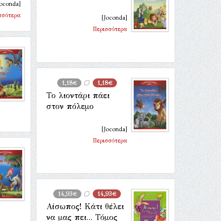
Joconda]
σσότερα
[Joconda]
Περισσότερα
1,18€
1,18€
Το λιοντάρι πάει
στον πόλεμο
[Joconda]
Περισσότερα
14,93€
14,93€
Αίσωπος! Κάτι θέλει
να μας πει... Τόμος