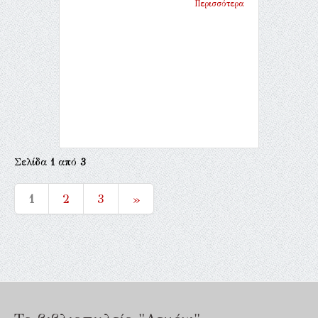
Περισσότερα
Σελίδα
1
από
3
1
2
3
»