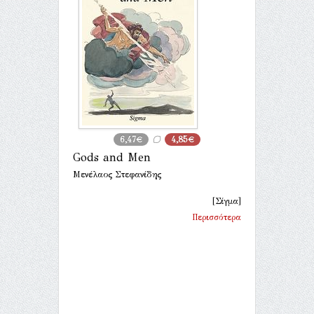
6,47€
4,85€
Gods and Men
Μενέλαος Στεφανίδης
[Σίγμα]
Περισσότερα