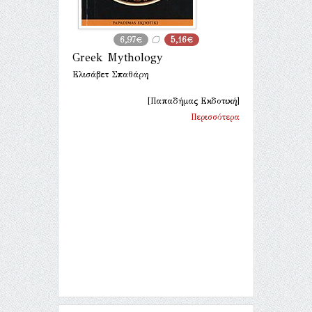
6,97€
5,16€
Greek Mythology
Ελισάβετ Σπαθάρη
[Παπαδήμας Εκδοτική]
Περισσότερα