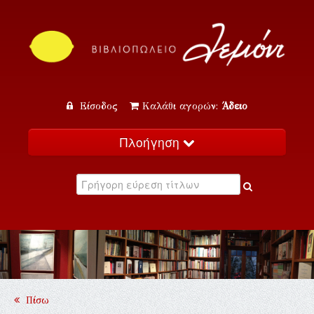
Είσοδος
Καλάθι αγορών:
Άδειο
Πλοήγηση
Αρχική
Κατάλογος
Νέα
Εκδηλώσεις
Επικοινωνία
Πίσω