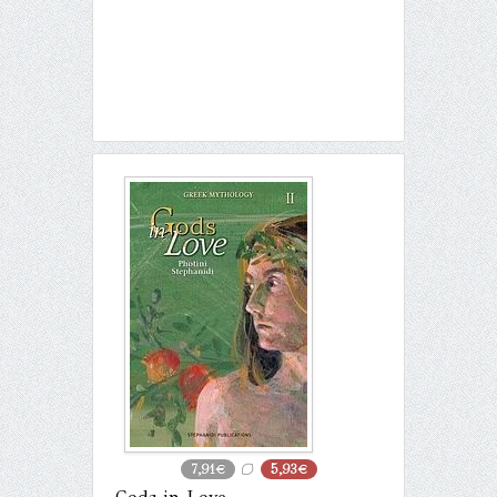
7,91€
5,93€