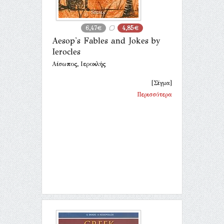
6,47€
4,85€
Aesop's Fables and Jokes by
Ierocles
Αίσωπος, Ιεροκλής
[Σίγμα]
Περισσότερα