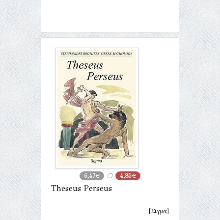
6,47€
4,85€
Theseus Perseus
[Σίγμα]