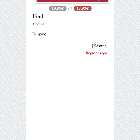
19,90€
13,93€
Iliad
Homer
Όμηρος
[Κάκτος]
Περισσότερα