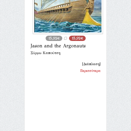
15,92€
15,92€
Jason and the Argonauts
Σύρμω Καπούτση
[Διάπλαση]
Περισσότερα