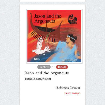
12,20€
8,54€
Jason and the Αrgonauts
Σοφία Ζαραμπούκα
[Εκδόσεις Πατάκη]
Περισσότερα