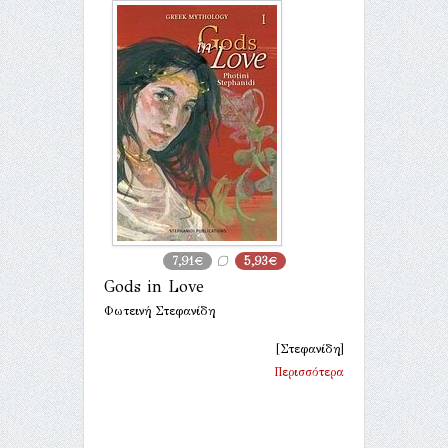
7,91€
5,93€
Gods in Love
Φωτεινή Στεφανίδη
[Στεφανίδη]
Περισσότερα