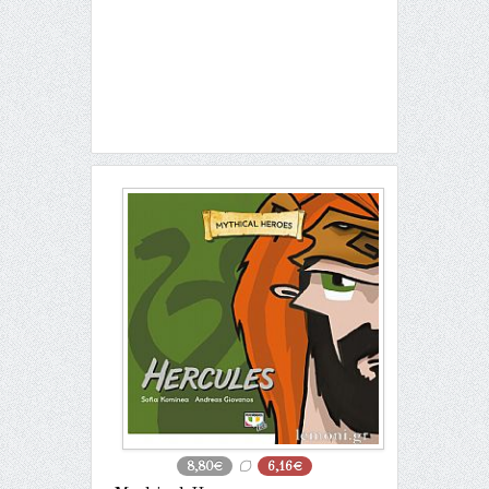
8,80€
6,16€