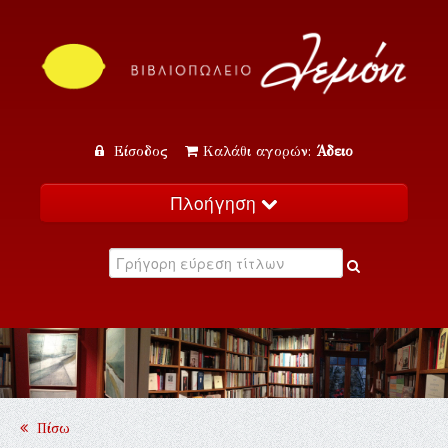
Είσοδος
Καλάθι αγορών:
Άδειο
Πλοήγηση
Αρχική
Κατάλογος
Νέα
Εκδηλώσεις
Επικοινωνία
Πίσω