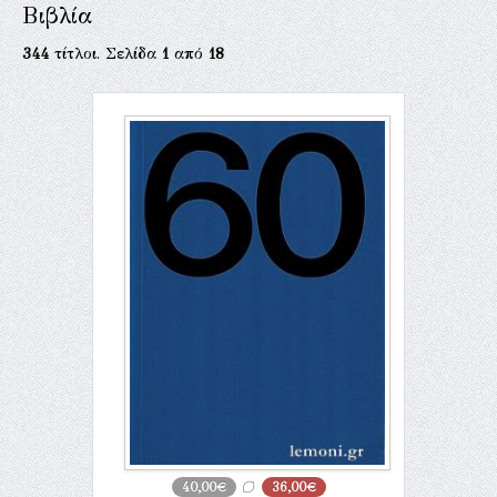
Βιβλία
344
τίτλοι. Σελίδα
1
από
18
40,00€
36,00€