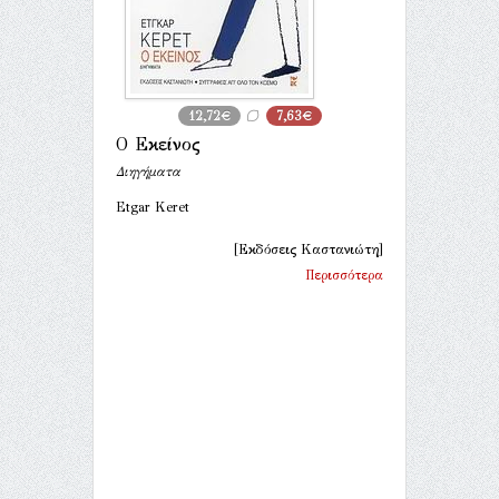
12,72€
7,63€
Ο Εκείνος
Διηγήματα
Etgar Keret
[Εκδόσεις Καστανιώτη]
Περισσότερα