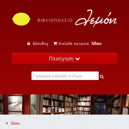
Είσοδος
Καλάθι αγορών:
Άδειο
Πλοήγηση
Αρχική
Κατάλογος
Νέα
Εκδηλώσεις
Επικοινωνία
Πίσω