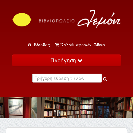
Είσοδος
Καλάθι αγορών:
Άδειο
Πλοήγηση
Αρχική
Κατάλογος
Νέα
Εκδηλώσεις
Επικοινωνία