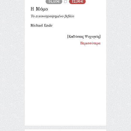
14,40€
12,96€
Η Μόμο
Το εικονογραφημένο βιβλίο
Michael Ende
[Εκδόσεις Ψυχογιός]
Περισσότερα