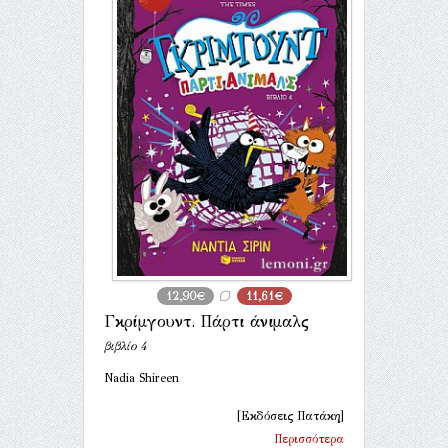
12,90€
11,61€
Γκρίμγουντ. Πάρτι άνιμαλς
βιβλίο 4
Nadia Shireen
[Εκδόσεις Πατάκη]
Περισσότερα