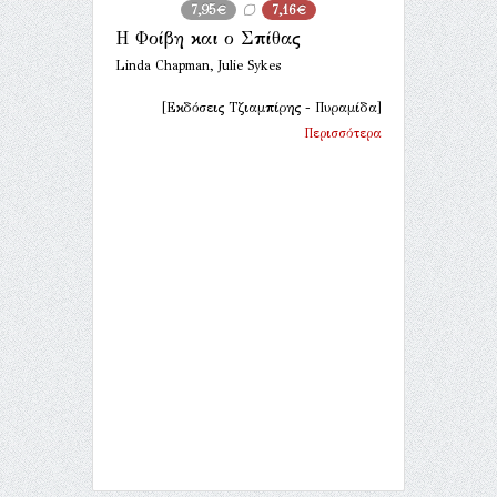
7,95€
7,16€
Η Φοίβη και ο Σπίθας
Linda Chapman, Julie Sykes
[Εκδόσεις Τζιαμπίρης - Πυραμίδα]
Περισσότερα