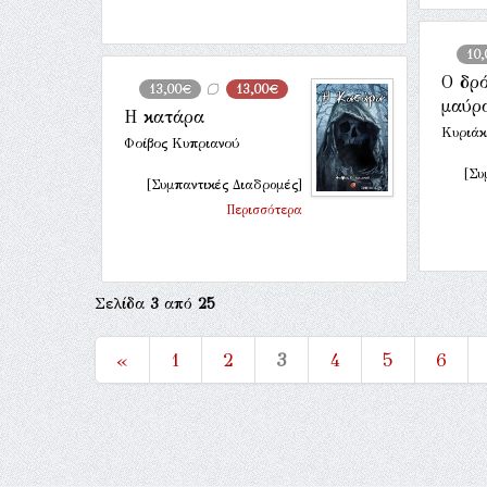
10
Ο δρ
13,00€
13,00€
μαύρ
Η κατάρα
Κυριάκ
Φοίβος Κυπριανού
[Συ
[Συμπαντικές Διαδρομές]
Περισσότερα
Σελίδα
3
από
25
«
1
2
3
4
5
6