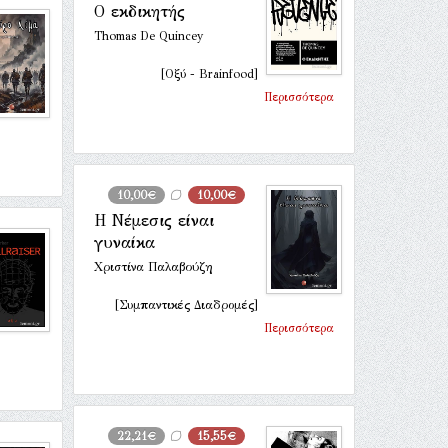
Ο εκδικητής
Thomas De Quincey
[Οξύ - Brainfood]
Περισσότερα
10,00€
10,00€
Η Νέμεσις είναι
γυναίκα
Χριστίνα Παλαβούζη
[Συμπαντικές Διαδρομές]
Περισσότερα
22,21€
15,55€