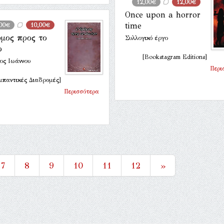
12,00€
12,00€
Once upon a horror
time
,00€
10,00€
όμος προς το
Συλλογικό έργο
ο
[Bookstagram Editions]
ος Ιωάννου
Περι
μπαντικές Διαδρομές]
Περισσότερα
7
8
9
10
11
12
»