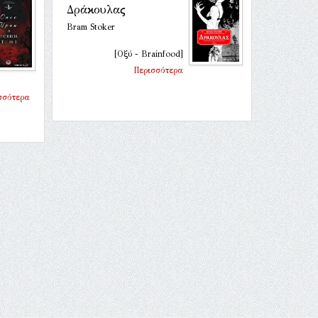
Δράκουλας
Bram Stoker
[Οξύ - Brainfood]
Περισσότερα
σσότερα