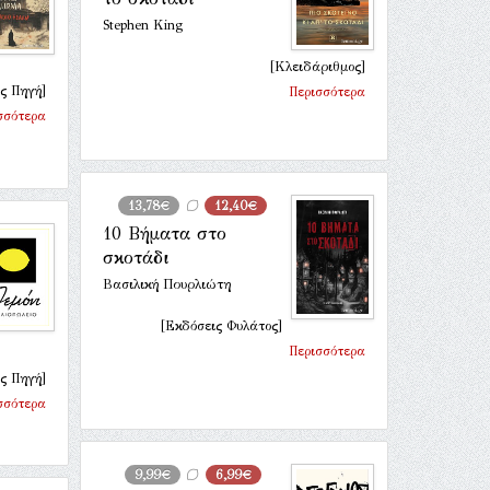
Stephen King
[Κλειδάριθμος]
ς Πηγή]
Περισσότερα
σσότερα
13,78€
12,40€
10 Βήματα στο
σκοτάδι
Βασιλική Πουρλιώτη
[Εκδόσεις Φυλάτος]
Περισσότερα
ς Πηγή]
σσότερα
9,99€
6,99€