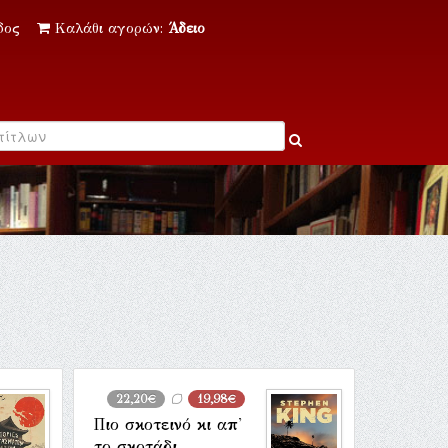
δος
Καλάθι αγορών:
Άδειο
22,20€
19,98€
Πιο σκοτεινό κι απ'
το σκοτάδι