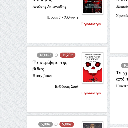
Αντώνης Αντωνιάδης
Memoirs
Χριστό
[Locus 7 - Άλλωστε]
Περισσότερα
13,00€
11,70€
Το στρίψιμο της
10
βίδας
Το χ
Henry James
από 
Howard 
[Εκδόσεις Σκιά]
Περισσότερα
5,00€
5,00€