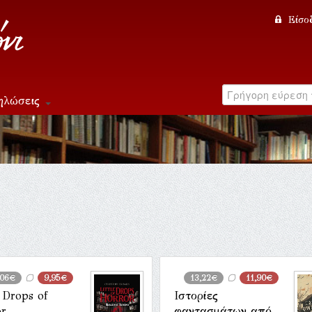
Είσο
ηλώσεις
,06€
9,95€
13,22€
11,90€
e Drops of
Ιστορίες
or
φαντασμάτων από