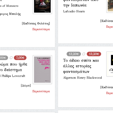
την Ιαπωνία
 of Monsters
Lafcadio Hearn
φορος Μπαλής
[Εκδόσει
[Εκδόσεις Φυλάτος]
Περι
Περισσότερα
13,20€
13,20€
,00€
7,00€
Το άδειο σπίτι και
ρώμα που ήρθε
άλλες ιστορίες
το διάστημα
φαντασμάτων
Phillips Lovecraft
Algernon Henry Blackwood
[Δώμα]
[Εκδόσει
Περισσότερα
Περι