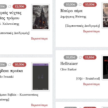
10,00€
10,00€
,00€
12,00€
Μαύρο αίμα
ρείς νύχτες
Δημήτριος Ντόντης
ίες τρόμου
Β. Χαλντούπης
[Συμπαντικές Διαδρομές]
Περισσότερα
μπαντικές Διαδρομές]
Περισσότερα
16,65€
11,66€
Hellraiser
,00€
16,00€
Clive Barker
ήδεια προίκα
do Iwasaki
[Οξύ - Brainfood]
Περισσότερα
ίμενο Βιβλία - Κωνσταντίνος
ιάννης]
Περισσότερα