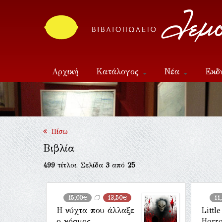
Αρχική
Κατάλογος
Νέα
Εκδ
Επικοινωνία
Πίσω
Βιβλία
499
τίτλοι. Σελίδα
3
από
25
15,00€
13,50€
11
Η νύχτα που άλλαξε
Littl
ο κόσμος
Horr