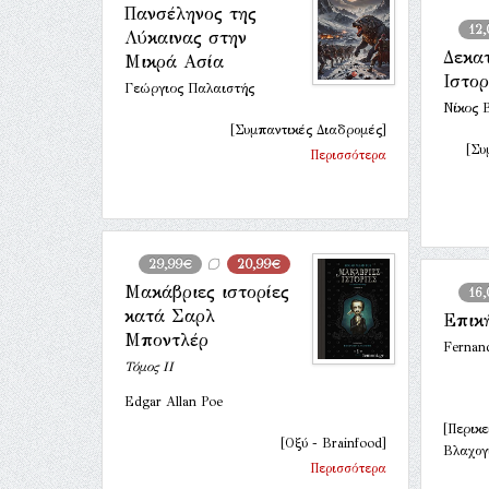
Πανσέληνος της
12
Λύκαινας στην
Δεκατ
Μικρά Ασία
Ιστορ
Γεώργιος Παλαιστής
Νίκος 
[Συμπαντικές Διαδρομές]
[Συ
Περισσότερα
29,99€
20,99€
Μακάβριες ιστορίες
16
κατά Σαρλ
Επικ
Μποντλέρ
Fernan
Τόμος ΙΙ
Edgar Allan Poe
[Περικε
[Οξύ - Brainfood]
Βλαχογ
Περισσότερα