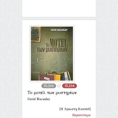
15,21€
15,21€
Το μοτέλ των μυστηρίων
David Macaulay
[Η Άγνωστη Καντάθ]
Περισσότερα