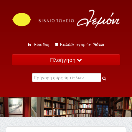
Είσοδος
Καλάθι αγορών:
Άδειο
Πλοήγηση
Αρχική
Κατάλογος
Νέα
Εκδηλώσεις
Επικοινωνία