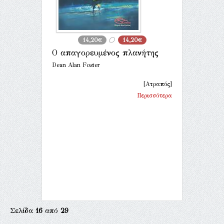
14,20€
14,20€
Ο απαγορευμένος πλανήτης
Dean Alan Foster
[Ατραπός]
Περισσότερα
Σελίδα
16
από
29