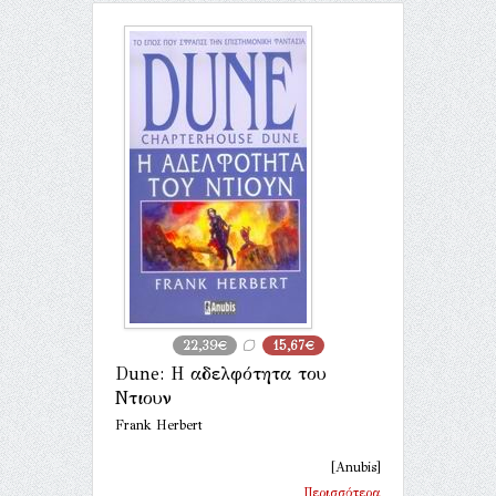
22,39€
15,67€
Dune: Η αδελφότητα του
Ντιουν
Frank Herbert
[Anubis]
Περισσότερα