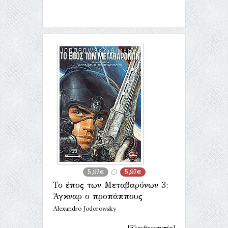
5,97€
5,97€
Το έπος των Μεταβαρόνων 3:
Άγκναρ ο προπάππους
Alexandro Jodorowsky
[Ελευθεροτυπία]