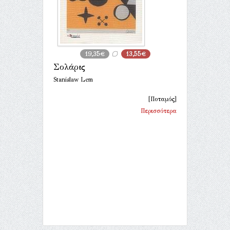
19,35€
13,55€
Σολάρις
Stanislaw Lem
[Ποταμός]
Περισσότερα