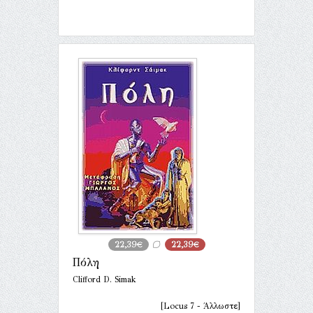
22,39€
22,39€
Πόλη
Clifford D. Simak
[Locus 7 - Άλλωστε]