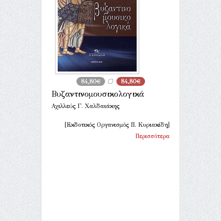
84,80€
84,80€
Βυζαντινομουσικολογικά
Αχιλλεύς Γ. Χαλδαιάκης
[Εκδοτικός Οργανισμός Π. Κυριακίδη]
Περισσότερα