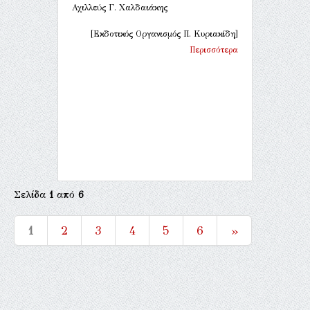
Αχιλλεύς Γ. Χαλδαιάκης
[Εκδοτικός Οργανισμός Π. Κυριακίδη]
Περισσότερα
Σελίδα
1
από
6
1
2
3
4
5
6
»