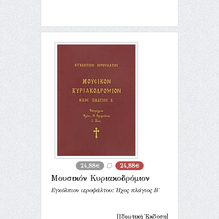
24,88€
24,88€
Μουσικόν Κυριακοδρόμιον
Εγκόλπιον ιεροψάλτου: Ήχος πλάγιος Β΄
[Ιδιωτική Έκδοση]