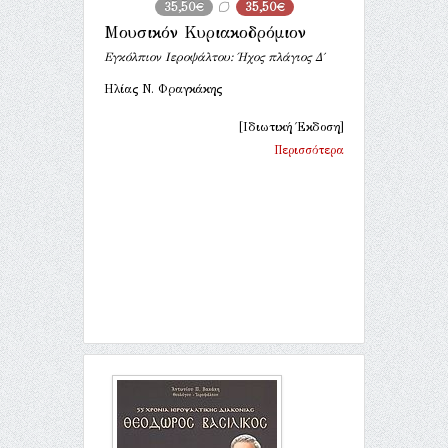
35,50€
35,50€
Μουσικόν Κυριακοδρόμιον
Εγκόλπιον Ιεροψάλτου: Ήχος πλάγιος Δ΄
Ηλίας Ν. Φραγκάκης
[Ιδιωτική Έκδοση]
Περισσότερα