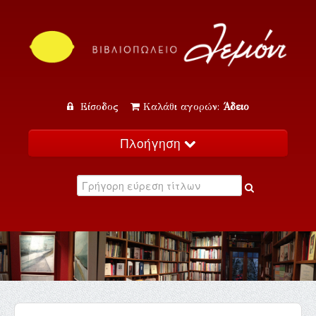
Είσοδος
Καλάθι αγορών:
Άδειο
Πλοήγηση
Αρχική
Κατάλογος
Νέα
Εκδηλώσεις
Επικοινωνία