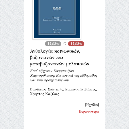
14,93€
14,93€
Ανθολογία κοινωνικών,
βυζαντινών και
μεταβυζαντινών μελοποιών
Κατ' εξήγησιν Χουρμουζίου
Χαρτοφύλακος: Κοινωνικά της εβδομάδος
και των προηγιασμένων
Βασίλειος Σαλτερής, Εμμανουήλ Σιάφης,
Χρήστος Καζίλας
[Ηχάδιν]
Περισσότερα