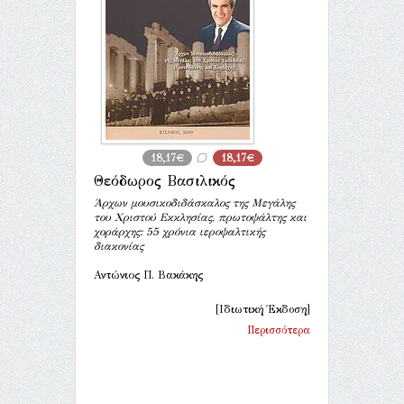
18,17€
18,17€
Θεόδωρος Βασιλικός
Άρχων μουσικοδιδάσκαλος της Μεγάλης
του Χριστού Εκκλησίας, πρωτοψάλτης και
χοράρχης: 55 χρόνια ιεροψαλτικής
διακονίας
Αντώνιος Π. Βακάκης
[Ιδιωτική Έκδοση]
Περισσότερα