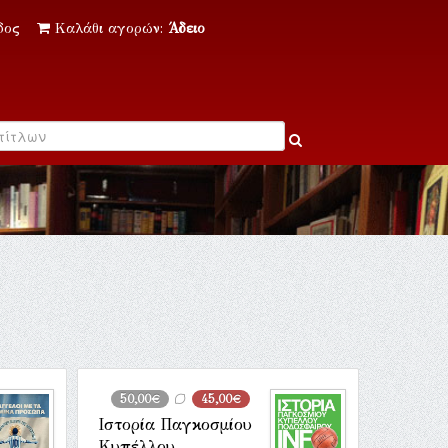
δος
Καλάθι αγορών:
Άδειο
50,00€
45,00€
Ιστορία Παγκοσμίου
Κυπέλλου