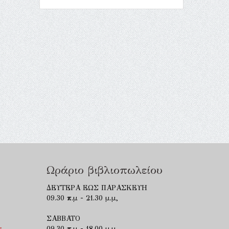
Ωράριο βιβλιοπωλείου
ΔΕΥΤΕΡΑ ΕΩΣ ΠΑΡΑΣΚΕΥΗ
09.30 π.μ - 21.30 μ.μ,
ΣΑΒΒΑΤΟ
r
09.30 π.μ - 18.00 μ.μ