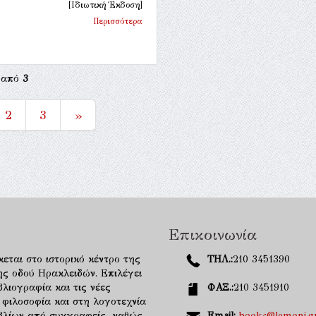
[Ιδιωτική Έκδοση]
Περισσότερα
από
3
2
3
»
Επικοινωνία
κεται στο ιστορικό κέντρο της
ΤΗΛ.:
210 3451390
ης οδού Ηρακλειδών. Επιλέγει
λιογραφία και τις νέες
ΦΑΞ.:
210 3451910
 φιλοσοφία και στη λογοτεχνία
ιβλίων από συγγραφείς, καθώς
Email:
books@lemoni.g