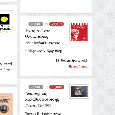
30,00€
27,00€
Ένας αιώνας
Ολυμπιακός
100 «θρυλικές» στιγμές
Πρόδρομος Β. Χρηστίδης
[Εκδόσεις Sportbook]
ς iWrite]
Περισσότερα
ισσότερα
30,00€
30,00€
Αναμνήσεις
καλαθοσφαίρισης
Πάτρα 1920-1990
Τάσσος Κ. Σταθόπουλος