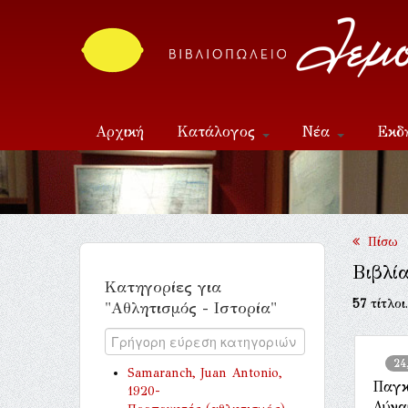
Αρχική
Κατάλογος
Νέα
Εκδ
Επικοινωνία
Πίσω
Βιβλία
Κατηγορίες για
57
τίτλοι
"Αθλητισμός - Ιστορία"
24
Samaranch, Juan Antonio,
Παγκ
1920-
Δύνα