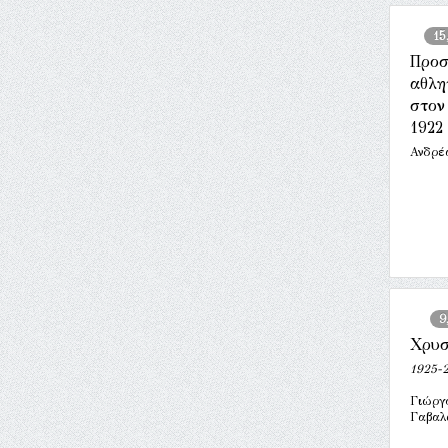
15
Προσ
αθλη
στον
1922
Ανδρέ
9
Χρυσ
1925-2
Γιώργ
Γαβαλ