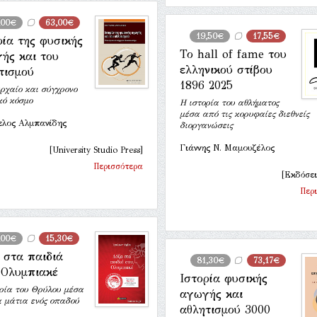
,00€
63,00€
19,50€
17,55€
ρία της φυσικής
Το hall of fame του
ής και του
ελληνικού στίβου
τισμού
1896 2025
ρχαίο και σύγχρονο
κό κόσμο
Η ιστορία του αθλήματος
μέσα από τις κορυφαίες διεθνείς
ελος Αλμπανίδης
διοργανώσεις
Γιάννης Ν. Μαμουζέλος
[University Studio Press]
Περισσότερα
[Εκδόσει
Περ
,00€
15,30€
 στα παιδιά
81,30€
73,17€
 Ολυμπιακέ
Ιστορία φυσικής
ρία του Θρύλου μέσα
αγωγής και
 μάτια ενός οπαδού
αθλητισμού 3000