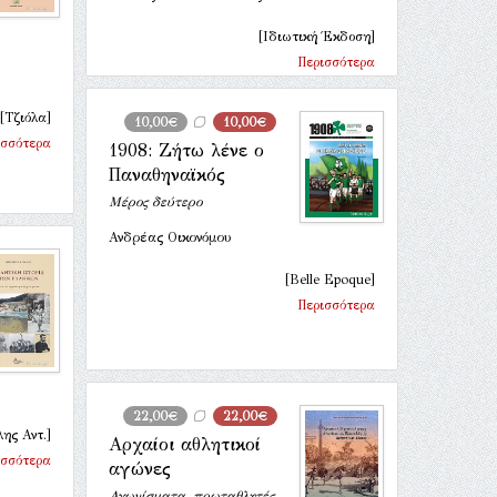
[Ιδιωτική Έκδοση]
Περισσότερα
[Τζιόλα]
10,00€
10,00€
ισσότερα
1908: Ζήτω λένε ο
Παναθηναϊκός
Μέρος δεύτερο
Ανδρέας Οικονόμου
[Belle Epoque]
Περισσότερα
22,00€
22,00€
ης Αντ.]
Αρχαίοι αθλητικοί
ισσότερα
αγώνες
Αγωνίσματα, πρωταθλητές,