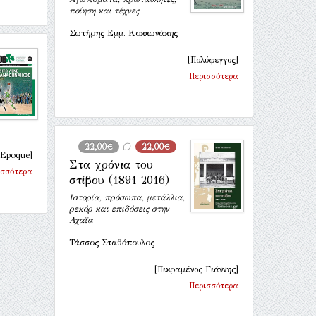
ποίηση και τέχνες
Σωτήρης Εμμ. Κοκκωνάκης
[Πολύφεγγος]
Περισσότερα
22,00€
22,00€
 Epoque]
Στα χρόνια του
ισσότερα
στίβου (1891 2016)
Ιστορία, πρόσωπα, μετάλλια,
ρεκόρ και επιδόσεις στην
Αχαΐα
Τάσσος Σταθόπουλος
[Πικραμένος Γιάννης]
Περισσότερα