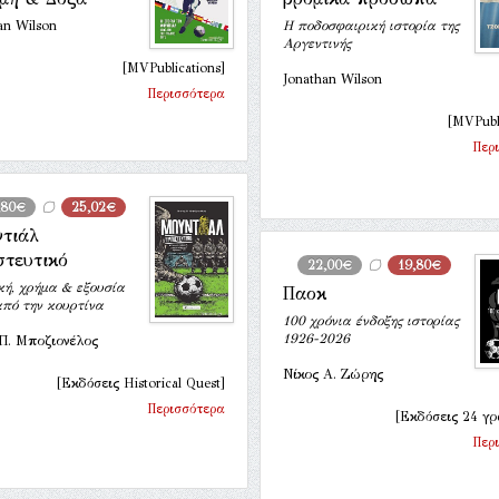
an Wilson
Η ποδοσφαιρική ιστορία της
Αργεντινής
[MVPublications]
Jonathan Wilson
Περισσότερα
[MVPubli
Περ
,80€
25,02€
τιάλ
στευτικό
22,00€
19,80€
κή, χρήμα & εξουσία
Παοκ
πό την κουρτίνα
100 χρόνια ένδοξης ιστορίας
1926-2026
Π. Μποζιονέλος
Νίκος Α. Ζώρης
[Εκδόσεις Historical Quest]
Περισσότερα
[Εκδόσεις 24 γ
Περ