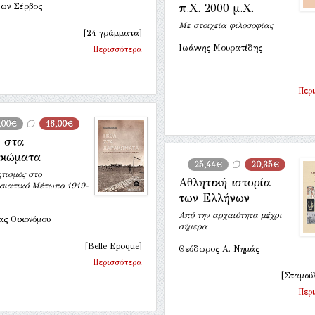
έων Σέρβος
π.Χ. 2000 μ.Χ.
Με στοιχεία φιλοσοφίας
[24 γράμματα]
Ιωάννης Μουρατίδης
Περισσότερα
Περ
,00€
16,00€
 στα
ακώματα
25,44€
20,35€
τισμός στο
Αθλητική ιστορία
σιατικό Μέτωπο 1919-
των Ελλήνων
Από την αρχαιότητα μέχρι
ας Οικονόμου
σήμερα
[Belle Epoque]
Θεόδωρος Α. Νημάς
Περισσότερα
[Σταμούλ
Περ