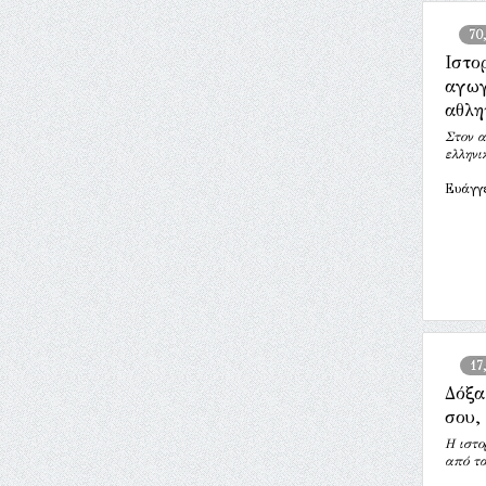
70
Ιστο
αγωγ
αθλη
Στον α
ελληνι
Ευάγγ
17
Δόξα
σου,
Η ιστο
από τα