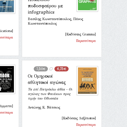
ποδοσφαίρου με
infographics
Βασίλης Κωνσταντόπουλος, Πάνος
Κωνσταντόπουλος
cations]
[Εκδόσεις Gramma]
ισσότερα
Περισσότερα
7,50€
6,75€
Οι Ομηρικοί
αθλητικοί αγώνες
Τα επί Πατρόκλω άθλα - Οι
αγώνες των Φαιάκων προς
τιμήν του Οδυσσέα
ράμματα]
Αντώνης Ε. Νάτσιος
ισσότερα
[Εκδόσεις Λεξίτυπον]
Περισσότερα