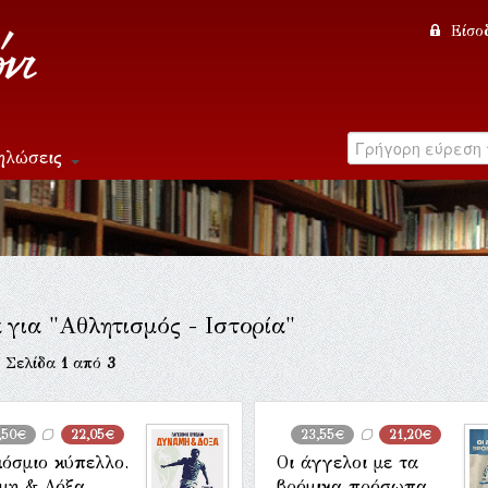
Είσο
ηλώσεις
 για "Αθλητισμός - Ιστορία"
. Σελίδα
1
από
3
,50€
22,05€
23,55€
21,20€
όσμιο κύπελλο.
Οι άγγελοι με τα
μη & Δόξα
βρόμικα πρόσωπα