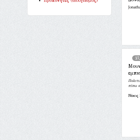
Προπονητές (αθλητισμός)
Jonath
27
Μουν
εμπι
Πολιτι
πίσω α
Νίκος 