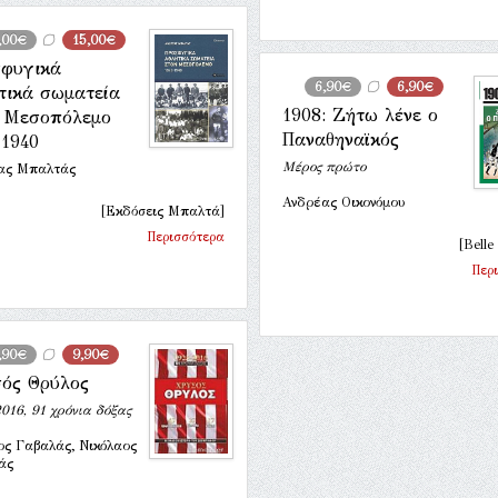
,00€
15,00€
φυγικά
6,90€
6,90€
τικά σωματεία
1908: Ζήτω λένε ο
 Μεσοπόλεμο
Παναθηναϊκός
 1940
Μέρος πρώτο
ας Μπαλτάς
Ανδρέας Οικονόμου
[Εκδόσεις Μπαλτά]
Περισσότερα
[Belle
Περ
,90€
9,90€
ός Θρύλος
016, 91 χρόνια δόξας
ος Γαβαλάς, Νικόλαος
άς