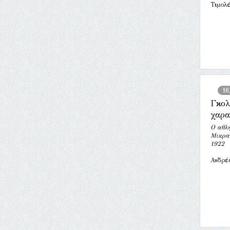
Τιμολ
16
Γκολ
χαρ
Ο αθλη
Μικρα
1922
Ανδρέ