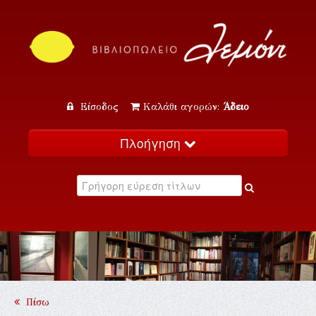
Είσοδος
Καλάθι αγορών:
Άδειο
Πλοήγηση
Αρχική
Κατάλογος
Νέα
Εκδηλώσεις
Επικοινωνία
Πίσω