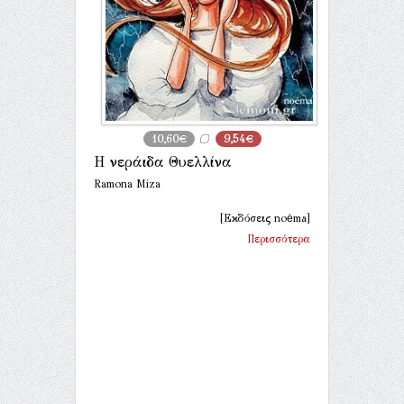
10,60€
9,54€
Η νεράιδα Θυελλίνα
Ramona Miza
[Εκδόσεις noėma]
Περισσότερα