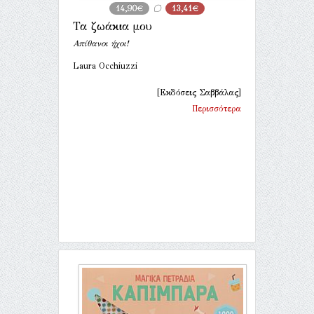
14,90€
13,41€
Τα ζωάκια μου
Απίθανοι ήχοι!
Laura Occhiuzzi
[Εκδόσεις Σαββάλας]
Περισσότερα