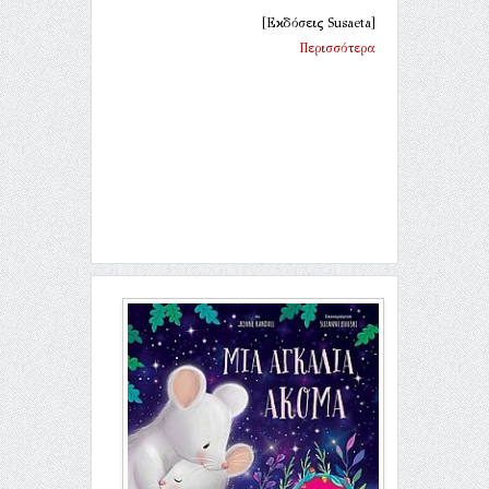
[Εκδόσεις Susaeta]
Περισσότερα