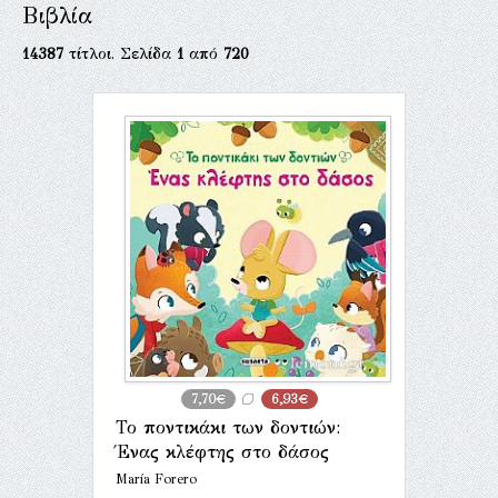
Βιβλία
14387
τίτλοι. Σελίδα
1
από
720
7,70€
6,93€
Το ποντικάκι των δοντιών:
Ένας κλέφτης στο δάσος
María Forero