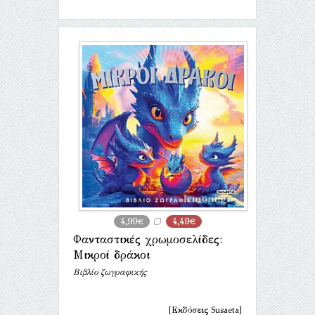
4,99€
4,49€
Φανταστικές χρωμοσελίδες:
Μικροί δράκοι
Βιβλίο ζωγραφικής
[Εκδόσεις Susaeta]