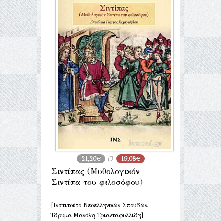
21,20€
19,08€
Σιντίπας (Μυθολογικόν
Σιντίπα του φιλοσόφου)
[Ινστιτούτο Νεοελληνικών Σπουδών.
Ίδρυμα Μανόλη Τριανταφυλλίδη]