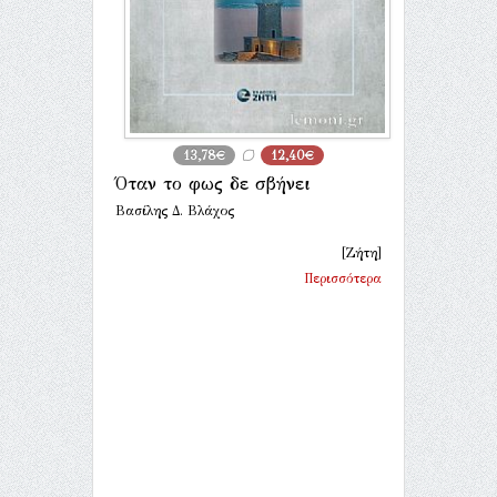
13,78€
12,40€
Όταν το φως δε σβήνει
Βασίλης Δ. Βλάχος
[Ζήτη]
Περισσότερα