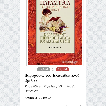
19,08€
13,36€
Παραμύθια του Εκπαιδευτικού
Ομίλου
Καρλ Έβαλντ, Πηνελόπη Δέλτα, Ιουλία
Δραγούμη
Αλεξία Ν. Ορφανού