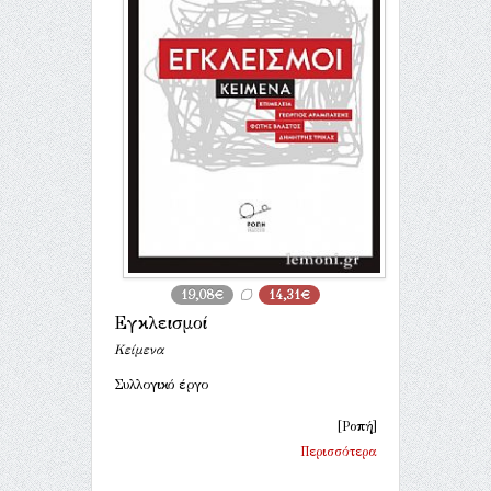
19,08€
14,31€
Εγκλεισμοί
Κείμενα
Συλλογικό έργο
[Ροπή]
Περισσότερα