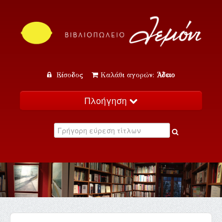
Είσοδος
Καλάθι αγορών:
Άδειο
Πλοήγηση
Αρχική
Κατάλογος
Νέα
Εκδηλώσεις
Επικοινωνία