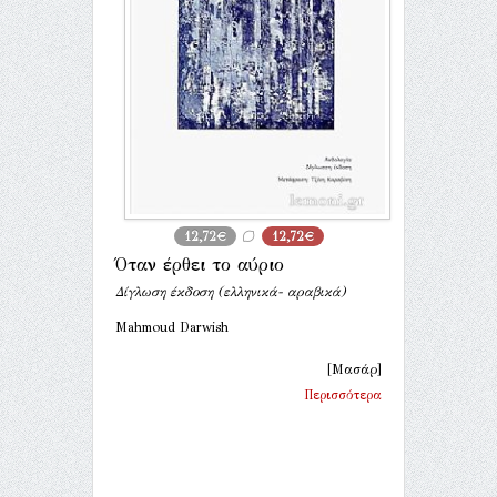
12,72€
12,72€
Όταν έρθει το αύριο
Δίγλωση έκδοση (ελληνικά- αραβικά)
Mahmoud Darwish
[Μασάρ]
Περισσότερα