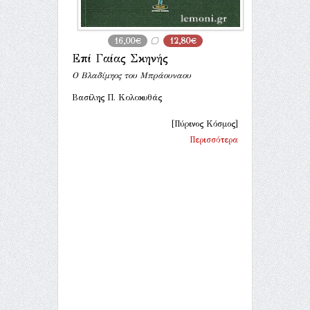
16,00€
12,80€
Επί Γαίας Σκηνής
Ο Βλαδίμηος του Μπράουναου
Βασίλης Π. Κολοκυθάς
[Πύρινος Κόσμος]
Περισσότερα