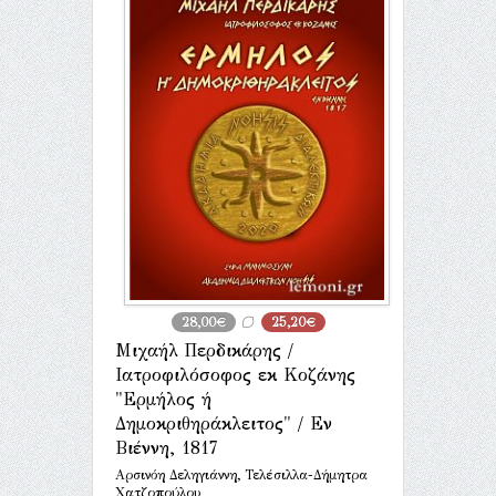
28,00€
25,20€
Μιχαήλ Περδικάρης /
Ιατροφιλόσοφος εκ Κοζάνης
"Ερμήλος ή
Δημοκριθηράκλειτος" / Εν
Βιέννη, 1817
Αρσινόη Δεληγιάννη, Τελέσιλλα-Δήμητρα
Χατζοπούλου