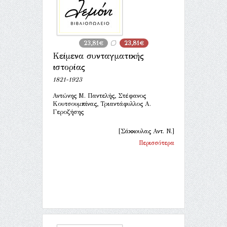
23,81€
23,81€
Κείμενα συνταγματικής
ιστορίας
1821-1923
Αντώνης Μ. Παντελής, Στέφανος
Κουτσουμπίνας, Τριαντάφυλλος Α.
Γεροζήσης
[Σάκκουλας Αντ. Ν.]
Περισσότερα