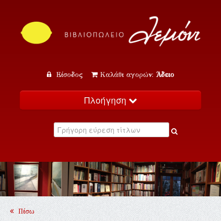
Είσοδος
Καλάθι αγορών:
Άδειο
Πλοήγηση
Αρχική
Κατάλογος
Νέα
Εκδηλώσεις
Επικοινωνία
Πίσω