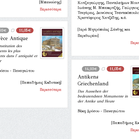
[Μπανούσης]
Κοτζαγεώργης, Παντελεήμων Μου
Ιωάννης Μ. Μπακιρτζής, Γεώργιος
Περισσότερα
Τσιγάρας, Διονύσιος Τσεντικόπουλο
Χριστόφορος Χατζίδης, κ.ά.
[Ιερά Μητρόπολις Ξάνθης και
,93€
11,05€
Περιθωρίου]
èce Antique
Περι
nstitution des
ts les plus
ts dans l' antiquité et
r
14,93€
11,05€
ρόσου - Παναγιώτου
Antikens
[Παπαδήμας Εκδοτική]
Griechenland
Περισσότερα
Das Aussehen der
bedeutendsten Monumente in
der Antike und Heute
Νίκη Δρόσου - Παναγιώτου
[Παπαδήμας Εκ
Περι