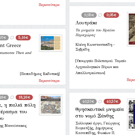
Περισσότερα
9,95€
9,95€
Λουτράκι
Τα μνημεία του Ηραίου
Περαχώρας
,97€
5,16€
nt Greece
Ελένη Κωνσταντινίδη -
Συβρίδη
numents Τhen and
[Υπουργείο Πολιτισμού. Ταμείο
Αρχαιολογικών Πόρων και
Απαλλοτριώσεων]
[Παπαδήμας Εκδοτική]
Περι
Περισσότερα
,26€
18,26€
40,57€
40,57€
ά, η παλιά πόλη
Θρησκευτικά μνημεία
πέρασμα του
στο νομό Ξάνθης
ου
Συλλογικό έργο, Γεώργιος
ης Μανούσακας
Βογιατζής, Δημήτριος
Κασαπίδης, Φωκίων Π.