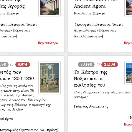
ίας Αγοράς
Ancient Agora
ττα Σαραγά
Νικολέττα Σαραγά
είο Πολιτισμού. Ταμείο
[Υπουργείο Πολιτισμού. Ταμείο
λογικών Πόρων και
Αρχαιολογικών Πόρων και
τριώσεων]
Απαλλοτριώσεων]
Περισσότερα
Περι
,67€
6,67€
30,14€
21,10€
ρετός των
Το Κάστρο της
άρων 1800 1820
Νάξου και οι
εκκλησίες του
ίες για τη λεηλασία
ληνικών μνημείων: Τα
Ένας διαχρονικά ενεργός μεσαιωνι
α, ο ναός της Αφαίας
οικισμός
γινα, ο ναός του Επικουρίου
νος στις Βάσσες, η αρπαγή της
Γιώργος Ανωμερίτης
της της Μήλου
[Μ
ικό έργο
Περι
σιογραφικός Οργανισμός Λαμπράκη]