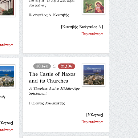
Παναγία "Η Αγία Δευτέρα"
Κατούνας
Ευάγγελος Δ. Κουτιβής
[Κουτιβής Ευάγγελος Δ.]
Περισσότερα
σσότερα
30,14€
21,10€
The Castle of Naxos
and its Churches
A Timeless Active Middle-Age
Settlement
κός
Γιώργος Ανωμερίτης
[Μίλητος]
Περισσότερα
ίλητος]
σσότερα