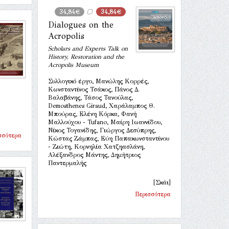
34,84€
34,84€
Dialogues on the
Acropolis
Scholars and Experts Talk on
History, Restoration and the
Acropolis Museum
Συλλογικό έργο, Μανώλης Κορρές,
Κωνσταντίνος Τσάκος, Πάνος Δ.
Βαλαβάνης, Τάσος Τανούλας,
Demosthenes Giraud, Χαράλαμπος Θ.
Μπούρας, Ελένη Κόρκα, Φανή
Μαλλούχου - Tufano, Μαίρη Ιωαννίδου,
Νίκος Τογανίδης, Γιώργος Δεσύπρης,
σσότερα
Κώστας Ζάμπας, Εύη Παπακωνσταντίνου
- Ζιώτη, Κορνηλία Χατζηασλάνη,
Αλέξανδρος Μάντης, Δημήτριος
Παντερμαλής
[Σκάι]
Περισσότερα