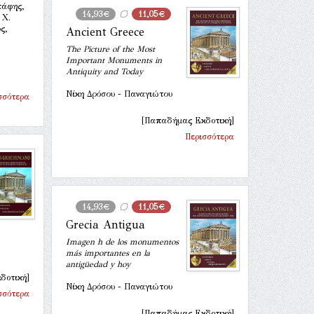
τάφης,
14,93€
11,05€
 Χ.
ς,
Ancient Greece
The Picture of the Most
Important Monuments in
Antiquity and Today
Νίκη Δρόσου - Παναγιώτου
σσότερα
[Παπαδήμας Εκδοτική]
Περισσότερα
14,93€
11,05€
Grecia Antigua
Imagen h de los monumentos
más importantes en la
antigüedad y hoy
δοτική]
Νίκη Δρόσου - Παναγιώτου
σσότερα
[Παπαδήμας Εκδοτική]