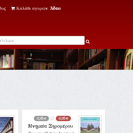
δος
Καλάθι αγορών:
Άδειο
9,95€
9,95€
Μνημεία Ξηρομέρου