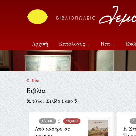
Αρχική
Κατάλογος
Νέα
Εκδ
Επικοινωνία
Πίσω
Βιβλία
81
τίτλοι. Σελίδα
1
από
5
18,00€
18,00€
5
Από κάστρο σε
Η Στ
μνημείο
Το μο