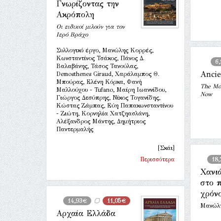
Γνωρίζοντας την
Ακρόπολη
Οι ειδικοί μιλούν για τον
Ιερό Βράχο
Συλλογικό έργο, Μανώλης Κορρές,
Κωνσταντίνος Τσάκος, Πάνος Δ.
6
Βαλαβάνης, Τάσος Τανούλας,
Ancie
Demosthenes Giraud, Χαράλαμπος Θ.
Μπούρας, Ελένη Κόρκα, Φανή
The Mo
Μαλλούχου - Tufano, Μαίρη Ιωαννίδου,
Νow
Γιώργος Δεσύπρης, Νίκος Τογανίδης,
Κώστας Ζάμπας, Εύη Παπακωνσταντίνου
- Ζιώτη, Κορνηλία Χατζηασλάνη,
Αλέξανδρος Μάντης, Δημήτριος
Παντερμαλής
[Σκάι]
Περισσότερα
18
Χανι
στο 
χρόν
14,93€
11,05€
Μανώλ
Αρχαία Ελλάδα