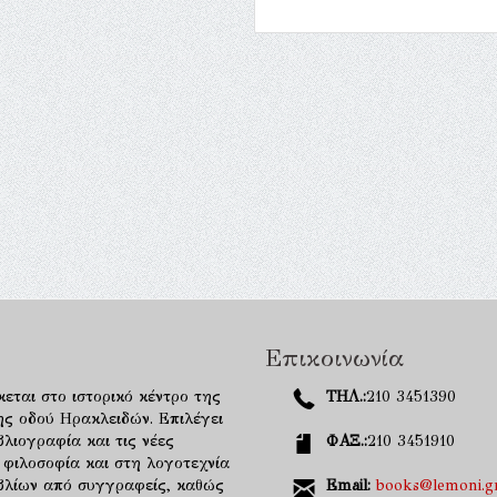
Επικοινωνία
κεται στο ιστορικό κέντρο της
ΤΗΛ.:
210 3451390
ης οδού Ηρακλειδών. Επιλέγει
λιογραφία και τις νέες
ΦΑΞ.:
210 3451910
 φιλοσοφία και στη λογοτεχνία
ιβλίων από συγγραφείς, καθώς
Email:
books@lemoni.g