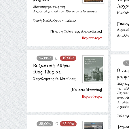
Αρχα
Μεταμορφώσεις της
Ακρόπολης από τον 19o στον 21o αιώνα
Νικολέ
Φανή Μαλλούχου - Tufano
[Υπουργ
Αρχαιο
[Ένωση Φίλων της Ακροπόλεως]
Απαλλο
Περισσότερα
24,88€
19,90€
6
Βυζαντινή Αθήνα
Ο πυ
10ος 12ος αι.
μαρμ
Χαράλαμπος Θ. Μπούρας
Μαρτυρ
των ελ
[Μουσείο Μπενάκη]
Ελγίνει
Περισσότερα
στην Αί
Απόλλω
Αφροδί
Συλλογ
35,00€
35,00€
[Δημο