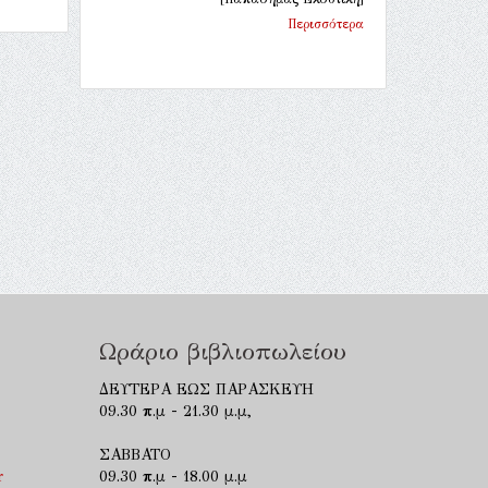
Περισσότερα
Ωράριο βιβλιοπωλείου
ΔΕΥΤΕΡΑ ΕΩΣ ΠΑΡΑΣΚΕΥΗ
09.30 π.μ - 21.30 μ.μ,
ΣΑΒΒΑΤΟ
r
09.30 π.μ - 18.00 μ.μ