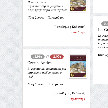
Η εικόνα των
σημαντικότερων μνημείων
στην αρχαιότητα και σήμερα
Νίκη Δρόσου - Παναγιώτου
14
[Παπαδήμας Εκδοτική]
La Gr
Περισσότερα
La reco
monymen
importan
à ce jou
Νίκη Δ
14,93€
11,05€
Grecia Antica
L' aspetto dei monymenti piu
importanti nell' antichitá e
oggi
Νίκη Δρόσου - Παναγιώτου
[Παπαδήμας Εκδοτική]
Περισσότερα