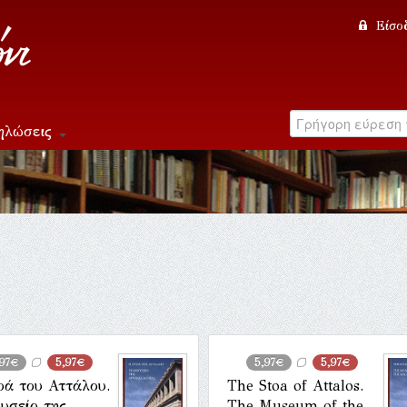
Είσο
ηλώσεις
,97€
5,97€
5,97€
5,97€
οά του Αττάλου.
The Stoa of Attalos.
υσείο της
The Museum of the