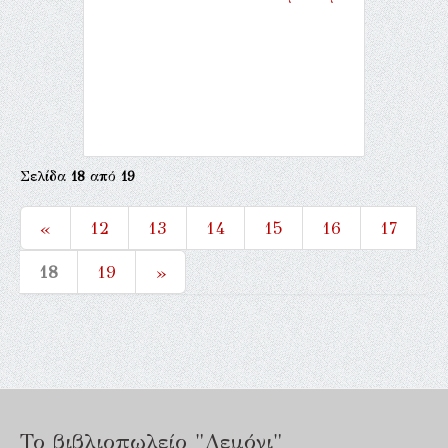
Σελίδα
18
από
19
«
12
13
14
15
16
17
18
19
»
Το βιβλιοπωλείο "Λεμόνι"