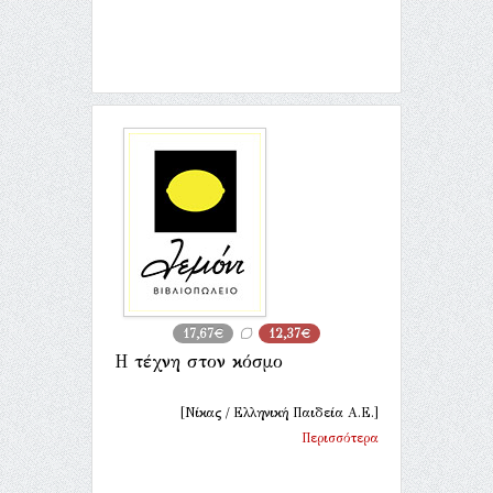
17,67€
12,37€
Η τέχνη στον κόσμο
[Νίκας / Ελληνική Παιδεία Α.Ε.]
Περισσότερα