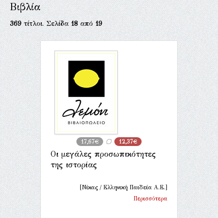
Βιβλία
369
τίτλοι. Σελίδα
18
από
19
17,67€
12,37€
Οι μεγάλες προσωπικότητες
της ιστορίας
[Νίκας / Ελληνική Παιδεία Α.Ε.]
Περισσότερα