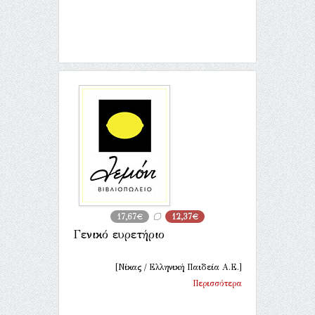
17,67€
12,37€
Γενικό ευρετήριο
[Νίκας / Ελληνική Παιδεία Α.Ε.]
Περισσότερα