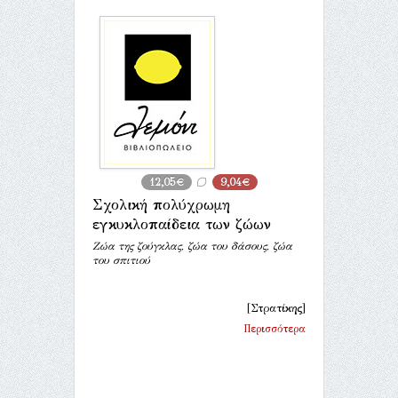
12,05€
9,04€
Σχολική πολύχρωμη
εγκυκλοπαίδεια των ζώων
Ζώα της ζούγκλας, ζώα του δάσους, ζώα
του σπιτιού
[Στρατίκης]
Περισσότερα