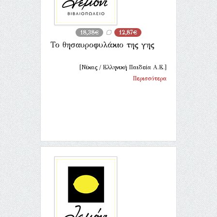
18,38€
12,87€
Το θησαυροφυλάκιο της γης
[Νίκας / Ελληνική Παιδεία Α.Ε.]
Περισσότερα