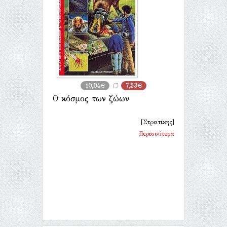
10,04€
7,53€
Ο κόσμος των ζώων
[Στρατίκης]
Περισσότερα