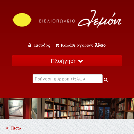
Είσοδος
Καλάθι αγορών:
Άδειο
Πλοήγηση
Αρχική
Κατάλογος
Νέα
Εκδηλώσεις
Επικοινωνία
Πίσω