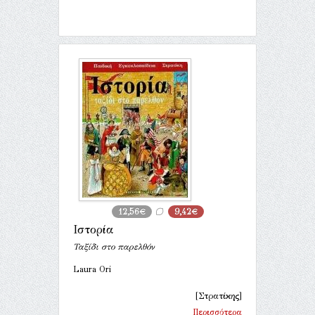
12,56€
9,42€
Ιστορία
Ταξίδι στο παρελθόν
Laura Ori
[Στρατίκης]
Περισσότερα