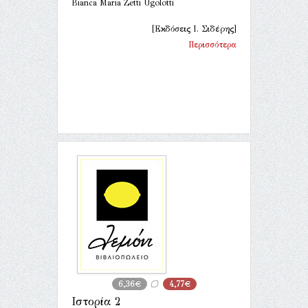
Bianca Maria Zetti Ugolotti
[Εκδόσεις Ι. Σιδέρης]
Περισσότερα
6,36€
4,77€
Ιστορία 2