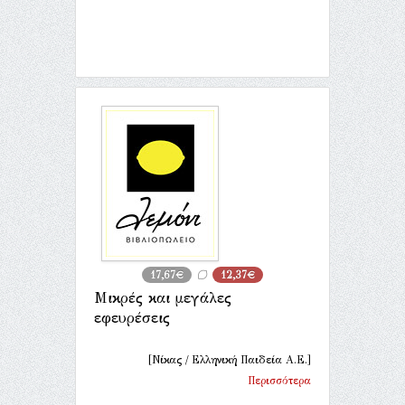
17,67€
12,37€
Μικρές και μεγάλες
εφευρέσεις
[Νίκας / Ελληνική Παιδεία Α.Ε.]
Περισσότερα