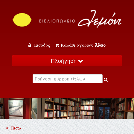
Είσοδος
Καλάθι αγορών:
Άδειο
Πλοήγηση
Αρχική
Κατάλογος
Νέα
Εκδηλώσεις
Επικοινωνία
Πίσω