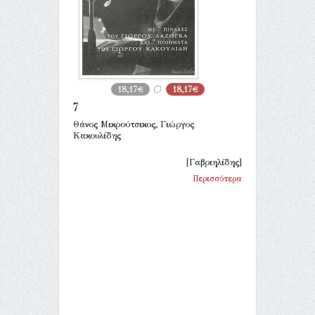
18,17€
18,17€
7
Θάνος Μικρούτσικος, Γιώργος
Κακουλίδης
[Γαβριηλίδης]
Περισσότερα