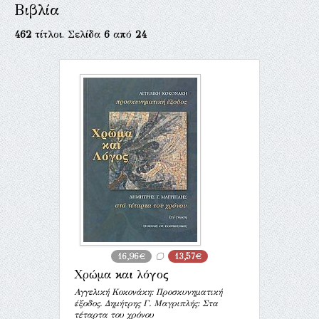
Βιβλία
462
τίτλοι. Σελίδα
6
από
24
16,96€
13,57€
Χρώμα και λόγος
Αγγελική Κοκονάκη: Προσκυνηματική
έξοδος. Δημήτρης Γ. Μαγριπλής: Στα
τέταρτα του χρόνου