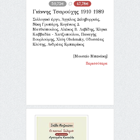
59,72€
47,78€
Γιάννης Τσαρούχης 1910 1989
Συλλογικό έργο, Άγγελος Δεληβορριάς,
Νίκη Γρυπάρη, Ευγένιος Δ.
Ματθιόπουλος, Αλέκος Β. Λεβίδης, Έλγκα
Καββαδία - Χατζοπούλου, Παναγής
Βουρλούμης, Χλόη Obolensky, Οδυσσέας
Ελύτης, Ανδρέας Εμπειρίκος
[Μουσείο Μπενάκη]
Περισσότερα