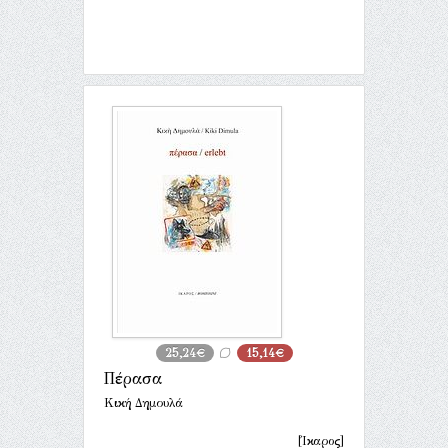
25,24€
15,14€
Πέρασα
Κική Δημουλά
[Ίκαρος]