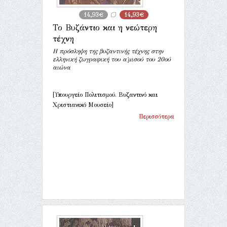
14,93€
14,93€
Το Βυζάντιο και η νεώτερη
τέχνη
Η πρόσληψη της βυζαντινής τέχνης στην
ελληνική ζωγραφική του α΄μισού του 20ού
αιώνα
[Υπουργείο Πολιτισμού. Βυζαντινό και
Χριστιανικό Μουσείο]
Περισσότερα