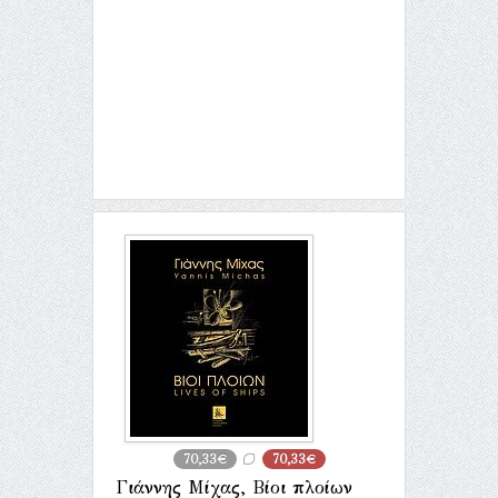
70,33€
70,33€
Γιάννης Μίχας, Βίοι πλοίων