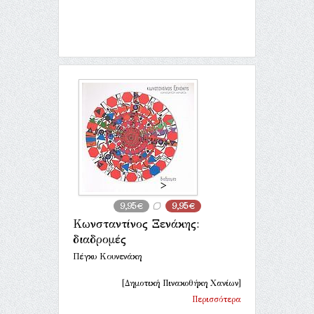
9,95€
9,95€
Κωνσταντίνος Ξενάκης:
διαδρομές
Πέγκυ Κουνενάκη
[Δημοτική Πινακοθήκη Χανίων]
Περισσότερα