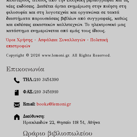
καλύτερους τίτλους απο την ελληνική βιβλιογραφία και τις
νέες εκδόσεις. Διαθέτει άρτια ενημέρωση στην ποίηση στη
φιλοσοφία και στη λογοτεχνία και οργανώνει σε τακτά
διαστήματα παρουσιάσεις βιβλίων από συγγραφείς, καθώς
και εκθέσεις εικαστικών καλλιτεχνών. Το ηλεκτρονικό μας
κατάστημα ενημερώνεται από εμάς τους ίδιους.
Όροι Χρήσης - Ασφάλεια Συναλλαγών - Πολιτική
επιστροφών
Copyright © 2026 www.lemoni.gr. All Rights Reserved.
Επικοινωνία
ΤΗΛ.:
210 3451390
ΦΑΞ.:
210 3451910
Email:
books@lemoni.gr
Διεύθυνση:
Ηρακλειδών 22, Θησείο 118 51, Αθήνα
Ωράριο βιβλιοπωλείου