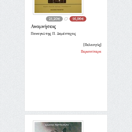
21,20€
16,96€
Αναμνήσεις
Παναγιώτης Π. Δεμέστιχας
[Πελασγός]
Περισσότερα