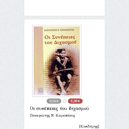
9,94€
6,96€
Οι συνέπειες του διχασμού
Παναγιώτης Ν. Καραπάνος
[Κονιδάρης]