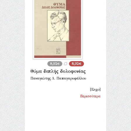
8,92€
8,92€
Θύμα διπλής δολοφονίας
Παναγιώτης Λ. Παπαγαρυφάλλου
[Ergo]
Περισσότερα