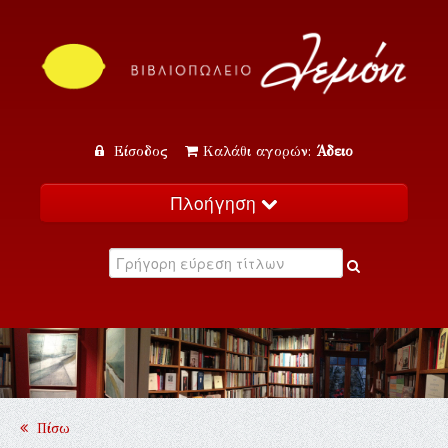
Είσοδος
Καλάθι αγορών:
Άδειο
Πλοήγηση
Αρχική
Κατάλογος
Νέα
Εκδηλώσεις
Επικοινωνία
Πίσω