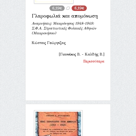
6,19€
6,19€
Γλαροφωλιά και απομόνωση
Αναμνήσεις: Μακρόνησος 1948-1949:
Σ.Φ.Α. Στρατιωτικές Φυλακές Αθηνών
(Μακρονήσου)
Κώστας Γεώργιζας
[Γιαννίκος Β. - Καλδής Β.]
Περισσότερα