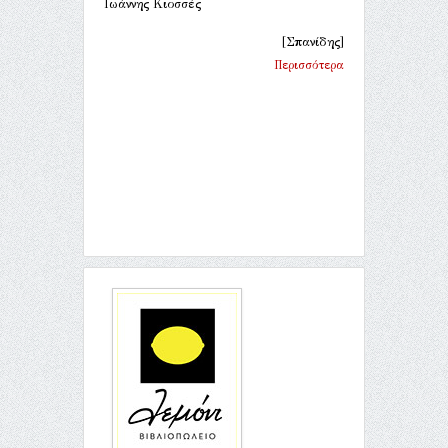
Ιωάννης Κιοσσές
[Σπανίδης]
Περισσότερα