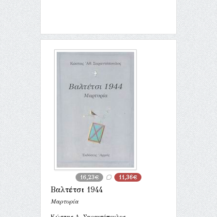
16,23€
11,36€
Βαλτέτσι 1944
Μαρτυρία
Κώστας Α. Σαραντόπουλος