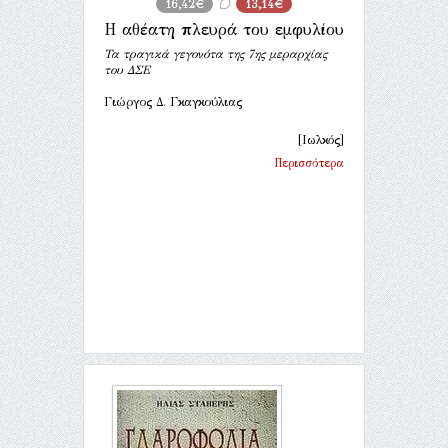
16,42€
13,14€
Η αθέατη πλευρά του εμφυλίου
Τα τραγικά γεγονότα της 7ης μεραρχίας
του ΔΣΕ
Γιώργος Δ. Γκαγκούλιας
[Ιωλκός]
Περισσότερα