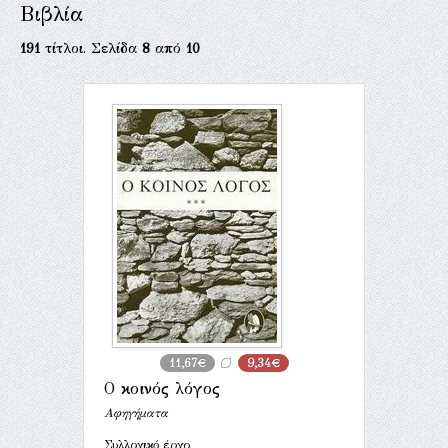
Βιβλία
191
τίτλοι. Σελίδα
8
από
10
11,67€
9,34€
Ο κοινός λόγος
Αφηγήματα
Συλλογικό έργο