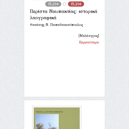
15,21€
15,21€
Περίστα Ναυπακτίας: ιστορικά
λαογραφικά
Θανάσης Ν. Παπαθανασόπουλος
[Μελέαγρος]
Περισσότερα