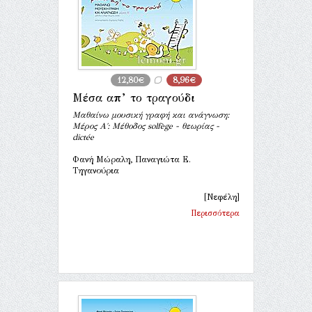
12,80€
8,96€
Μέσα απ’ το τραγούδι
Μαθαίνω μουσική γραφή και ανάγνωση:
Μέρος Α΄: Μέθοδος solfège - θεωρίας -
dictée
Φανή Μώραλη, Παναγιώτα Ε.
Τηγανούρια
[Νεφέλη]
Περισσότερα