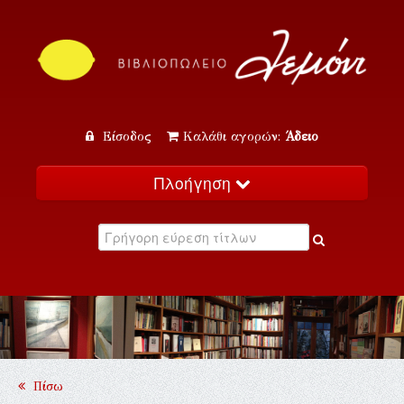
Είσοδος
Καλάθι αγορών:
Άδειο
Πλοήγηση
Αρχική
Κατάλογος
Νέα
Εκδηλώσεις
Επικοινωνία
Πίσω