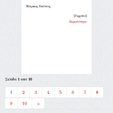
Μάρκος Τσέτσος
[Fagotto]
Περισσότερα
Σελίδα
1
από
10
1
2
3
4
5
6
7
8
9
10
»