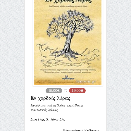
19,00€
19,00€
Εν χορδαίς λύρας
Εναλλακτική μέθοδος εκμάθησης
ποντιακής λύρας
Διογένης Χ. Αϊνατζής
[Ινφογνώμων Εκδόσεις]