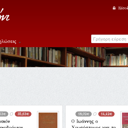
Είσο
ηλώσεις
63€
35,63€
18,02€
14,42€
ρικόν
Ο Ιωάννης ο
ακοδρόμιον
Χρυσόστομος για το