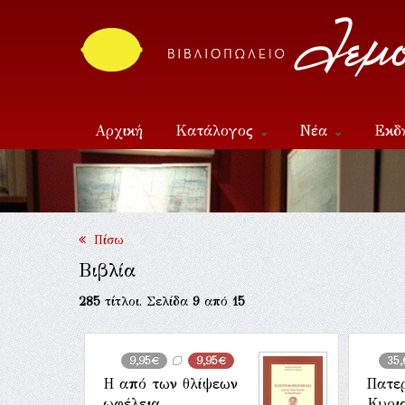
Αρχική
Κατάλογος
Νέα
Εκδ
Επικοινωνία
Πίσω
Βιβλία
285
τίτλοι. Σελίδα
9
από
15
9,95€
9,95€
35,
Η από των θλίψεων
Πατε
ωφέλεια
Κυρι