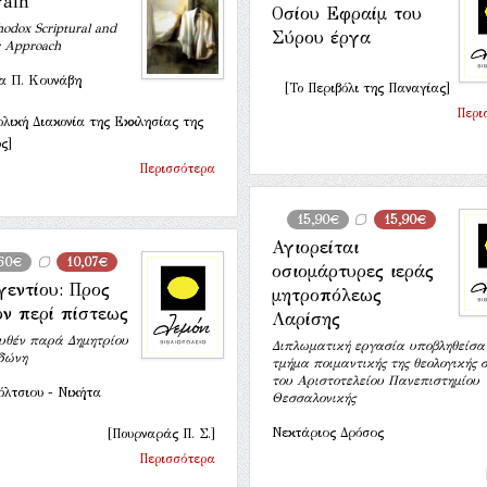
Pain
Οσίου Εφραίμ του
odox Scriptural and
Σύρου έργα
ic Approach
α Π. Κουνάβη
[Το Περιβόλι της Παναγίας]
Περι
ολική Διακονία της Εκκλησίας της
ς]
Περισσότερα
15,90€
15,90€
Αγιορείται
,60€
10,07€
οσιομάρτυρες ιεράς
γεντίου: Προς
μητροπόλεως
ον περί πίστεως
Λαρίσης
υθέν παρά Δημητρίου
Διπλωματική εργασία υποβληθείσα 
δώνη
τμήμα ποιμαντικής της θεολογικής 
του Αριστοτελείου Πανεπιστημίου
όλτσιου - Νικήτα
Θεσσαλονικής
Νεκτάριος Δρόσος
[Πουρναράς Π. Σ.]
Περισσότερα