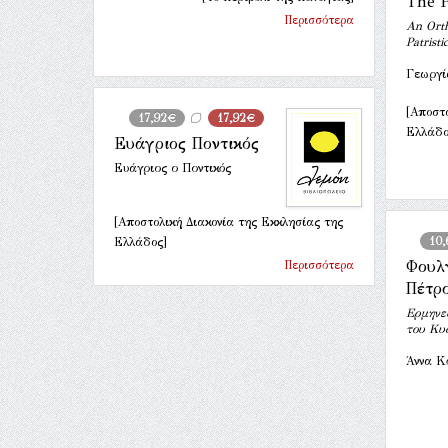
The 
Περισσότερα
An Orth
Patrist
Γεωργί
[Αποστ
17,92€
17,92€
Ελλάδο
Ευάγριος Ποντικός
Ευάγριος ο Ποντικός
[Αποστολική Διακονία της Εκκλησίας της
10
Ελλάδος]
Φουλ
Περισσότερα
Πέτρ
Ερμηνε
του Κυ
Άννα Κ