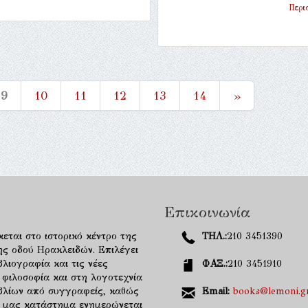
Περι
9
10
11
12
13
14
»
Επικοινωνία
κεται στο ιστορικό κέντρο της
ΤΗΛ.:
210 3451390
ης οδού Ηρακλειδών. Επιλέγει
λιογραφία και τις νέες
ΦΑΞ.:
210 3451910
 φιλοσοφία και στη λογοτεχνία
ιβλίων από συγγραφείς, καθώς
Email:
books@lemoni.g
κό μας κατάστημα ενημερώνεται