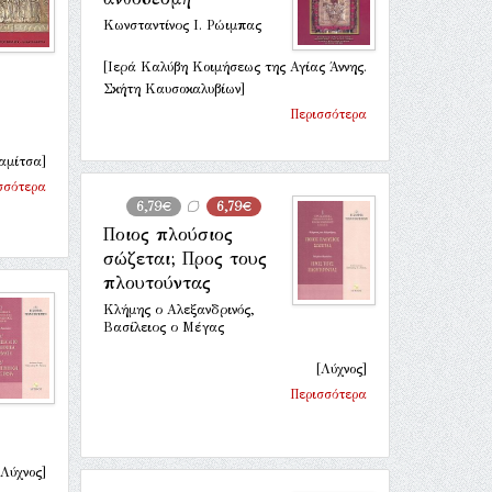
Κωνσταντίνος Ι. Ρώιμπας
[Ιερά Καλύβη Κοιμήσεως της Αγίας Άννης.
Σκήτη Καυσοκαλυβίων]
Περισσότερα
αμίτσα]
σσότερα
6,79€
6,79€
Ποιος πλούσιος
σώζεται; Προς τους
πλουτούντας
Κλήμης ο Αλεξανδρινός,
Βασίλειος ο Μέγας
[Λύχνος]
Περισσότερα
[Λύχνος]