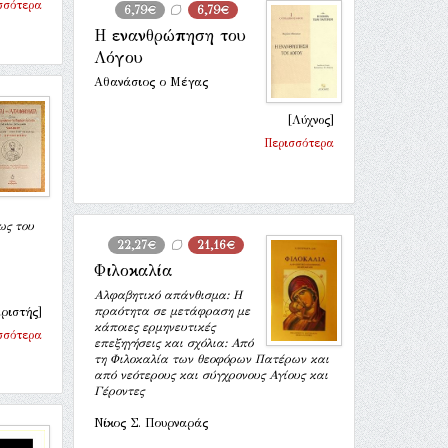
σσότερα
6,79€
6,79€
Η ενανθρώπηση του
Λόγου
Αθανάσιος ο Μέγας
[Λύχνος]
Περισσότερα
ως του
22,27€
21,16€
Φιλοκαλία
Αλφαβητικό απάνθισμα: Η
πραότητα σε μετάφραση με
ριστής]
κάποιες ερμηνευτικές
σσότερα
επεξηγήσεις και σχόλια: Από
τη Φιλοκαλία των θεοφόρων Πατέρων και
από νεότερους και σύγχρονους Αγίους και
Γέροντες
Νίκος Σ. Πουρναράς