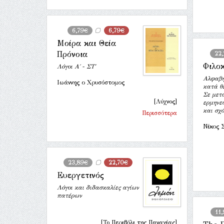
6,79€
6,79€
Μοίρα και Θεία
Πρόνοια
22
Φιλο
Λόγοι Α΄ - ΣΤ΄
Αλφαβη
Ιωάννης ο Χρυσόστομος
κατά θέ
Σε μετ
[Λύχνος]
ερμηνευ
και σχό
Περισσότερα
Νίκος 
23,89€
22,70€
Ευεργετινός
Λόγοι και διδασκαλίες αγίων
πατέρων
11
[Το Περιβόλι της Παναγίας]