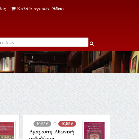
δος
Καλάθι αγορών:
Άδειο
10,55€
10,55€
Αμάραντη Αθωνική
ανθοδέσμη