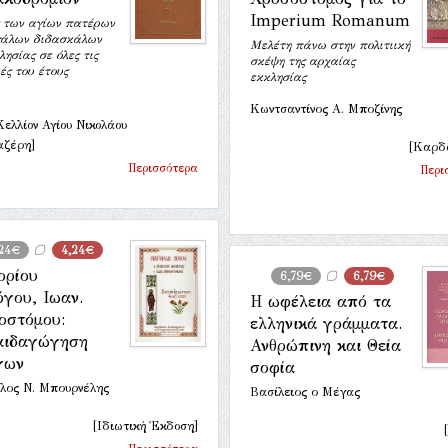
Imperium Romanum
ς των αγίων πατέρων
γάλων διδασκάλων
Μελέτη πάνω στην πολιτιική
λησίας σε όλες τις
σκέψη της αρχαίας
ές του έτους
εκκλησίας
Κωντσαντίνος Α. Μποζίνης
Κελλίον Αγίου Νικολάου
ζέρη]
[Καρδ
Περισσότερα
Περι
24€
4,24€
ορίου
6,79€
6,79€
γου, Ιωαν.
Η ωφέλεια από τα
οστόμου:
ελληνικά γράμματα.
αιδαγώγηση
Ανθρώπινη και Θεία
γων
σοφία
λος Ν. Μπουρνέλης
Βασίλειος ο Μέγας
[Ιδιωτική Έκδοση]