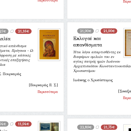
Περισσότερα
Περι
21,90€
21,90€
,27€
21,16€
Εκλογαί και
καλία
απανθίσματα
τικό απάνθισμα
ματα, Πρόγονοι - Ω:
Ήτοι λόγοι απαρτισθέντες εκ
άφραση με κάποιες
διαφόρων ομιλιών του εν
τικές επεξηγήσεις
αγίοις πατρός ημών Ιωάννου
λια
Αρχιεπισκόπου Κωνσταντινουπόλε
Χρυσοστόμου
Σ. Πουρναράς
Ιωάννης ο Χρυσόστομος
[Πουρναράς Π. Σ.]
[Συναξα
Περισσότερα
Περι
,94€
11,94€
22,89€
21,75€