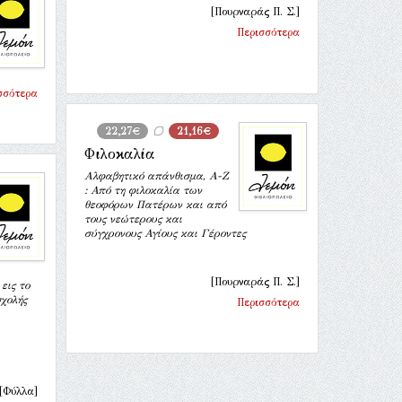
[Πουρναράς Π. Σ.]
Περισσότερα
σσότερα
22,27€
21,16€
Φιλοκαλία
Αλφαβητικό απάνθισμα, Α-Ζ
: Από τη φιλοκαλία των
θεοφόρων Πατέρων και από
τους νεώτερους και
σύγχρονους Αγίους και Γέροντες
[Πουρναράς Π. Σ.]
εις το
σχολής
Περισσότερα
[Φύλλα]