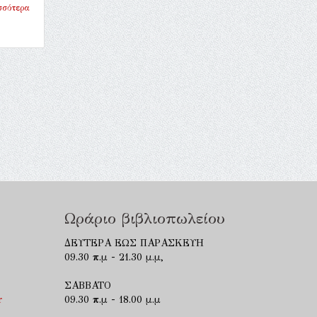
σσότερα
Ωράριο βιβλιοπωλείου
ΔΕΥΤΕΡΑ ΕΩΣ ΠΑΡΑΣΚΕΥΗ
09.30 π.μ - 21.30 μ.μ,
ΣΑΒΒΑΤΟ
r
09.30 π.μ - 18.00 μ.μ