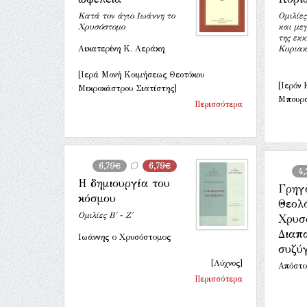
Κατά τον άγιο Ιωάννη το
Ομιλίε
Χρυσόστομο
και με
της εκκ
Αικατερίνη Κ. Αεράκη
Κυριακ
[Ιερά Μονή Κοιμήσεως Θεοτόκου
[Ιερόν 
Μικροκάστρου Σιατίστης]
Μπουρα
Περισσότερα
6,79€
6,79€
4,
Η δημιουργία του
Γρηγ
κόσμου
Θεολό
Ομιλίες Β΄ - Ζ΄
Χρυσ
Διαπ
Ιωάννης ο Χρυσόστομος
συζύ
[Λύχνος]
Απόστο
Περισσότερα