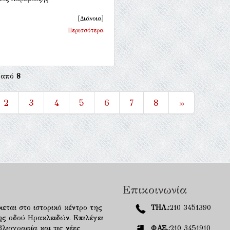
[Διάνοια]
Περισσότερα
από
8
2
3
4
5
6
7
8
»
Επικοινωνία
κεται στο ιστορικό κέντρο της
ΤΗΛ.:
210 3451390
ης οδού Ηρακλειδών. Επιλέγει
λιογραφία και τις νέες
ΦΑΞ.:
210 3451910