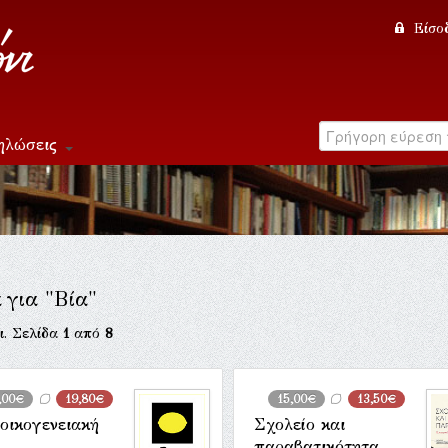
Είσο
ηλώσεις
 για "Βία"
ι. Σελίδα
1
από
8
,00€
19,80€
15,00€
13,50€
οικογενειακή
Σχολείο και
παραβατικότητα