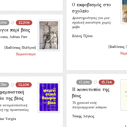
Ο εκφοβισμός στο
σχολείο
Δραστηριότητες για μια
σχολική κοινότητα χωρίς
,00€
22,50€
φόβο
ογοι περί βίας
Ελένη Τζάνα
vans, Adrian Parr
[Εκδόσεις 
[Εκδόσεις Πλέθρον]
Περ
Περισσότερα
17,49€
15,74€
,78€
12,40€
Η κοινοτοπία της
φεμινιστική
βίας
ία της βίας
Το χρονικό ενός
α αντιρατσιστική
πατριαρχικού κόσμου
κή της προστασίας
Τάκης Λάγιος
ise Vergès