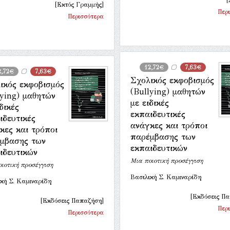
[
[Εκτός Γραμμής]
Περ
Περισσότερα
12,72€
7,63€
2,72€
7,63€
Σχολικός εκφοβισμός
ικός εκφοβισμός
(Bullying) μαθητών
lying) μαθητών
με ειδικές
δικές
εκπαιδευτικές
ιδευτικές
ανάγκες και τρόποι
κες και τρόποι
παρέμβασης των
μβασης των
εκπαιδευτικών
ιδευτικών
Μια ποιοτική προσέγγιση
ιοτική προσέγγιση
Βασιλική Σ. Καμιναρίδη
κή Σ. Καμιναρίδη
[Εκδόσεις Π
[Εκδόσεις Παπαζήση]
Περ
Περισσότερα