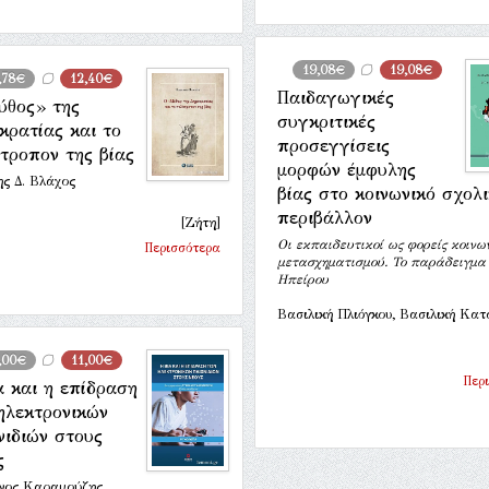
19,08€
19,08€
,78€
12,40€
Παιδαγωγικές
ύθος» της
συγκριτικές
κρατίας και το
προσεγγίσεις
τροπον της βίας
μορφών έμφυλης
ς Δ. Βλάχος
βίας στο κοινωνικό σχολ
περιβάλλον
[Ζήτη]
Οι εκπαιδευτικοί ως φορείς κοινω
Περισσότερα
μετασχηματισμού. Το παράδειγμα 
Ηπείρου
Βασιλική Πλιόγκου, Βασιλική Κα
,00€
11,00€
Περ
α και η επίδραση
ηλεκτρονικών
νιδιών στους
ς
νος Καραμούζης