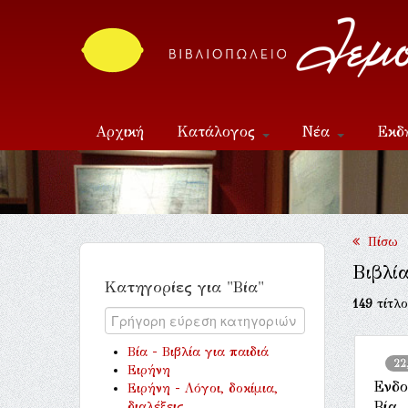
Αρχική
Κατάλογος
Νέα
Εκδ
Επικοινωνία
Πίσω
Βιβλία
Κατηγορίες για "Βία"
149
τίτλο
Βία - Βιβλία για παιδιά
22
Ειρήνη
Ενδο
Ειρήνη - Λόγοι, δοκίμια,
Βία
διαλέξεις