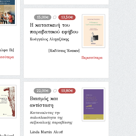
15,00€
13,50€
Η κατασκευή του
παραβατικού εφήβου
Ευάγγελος Αληγιζάκης
Άλφα Πι]
[Εκδόσεις Ένεκεν]
ισσότερα
Περισσότερα
22,00€
19,80€
Βιασµός και
αντίσταση
Κατανοώντας την
πολυπλοκότητα της
σεξουαλικής παραβίασης
Linda Martίn Alcoff