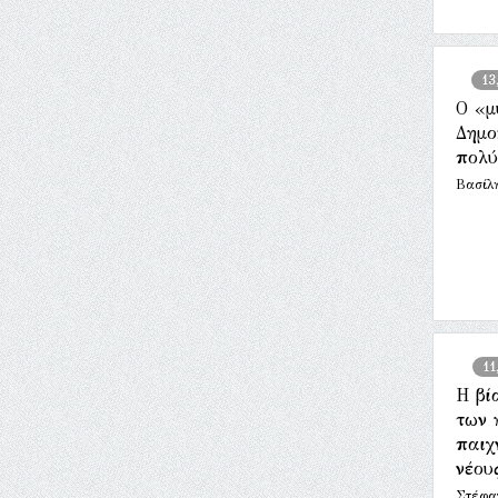
13
Ο «μ
Δημο
πολύ
Βασίλη
11
Η βί
των 
παιχ
νέου
Στέφα