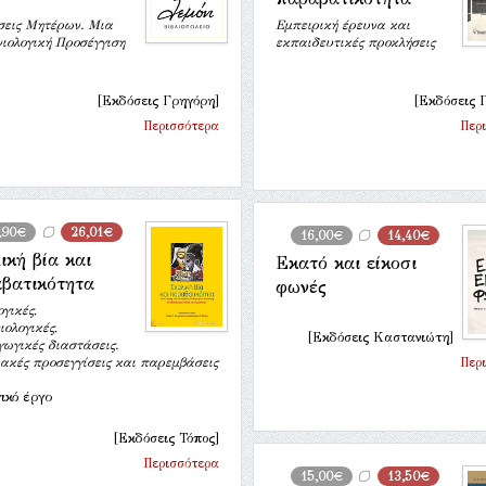
σεις Μητέρων. Μια
Εμπειρική έρευνα και
ιολογική Προσέγγιση
εκπαιδευτικές προκλήσεις
[Εκδόσεις Γρηγόρη]
[Εκδόσεις 
Περισσότερα
Περ
,90€
26,01€
16,00€
14,40€
ική βία και
Εκατό και είκοσι
βατικότητα
φωνές
γικές,
ιολογικές,
[Εκδόσεις Καστανιώτη]
ωγικές διαστάσεις.
ακές προσεγγίσεις και παρεμβάσεις
Περ
ικό έργο
[Εκδόσεις Τόπος]
Περισσότερα
15,00€
13,50€