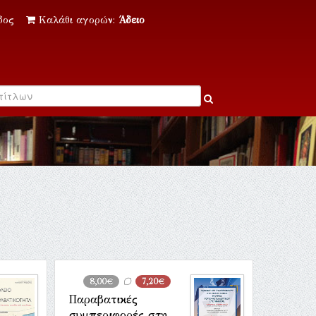
δος
Καλάθι αγορών:
Άδειο
8,00€
7,20€
Παραβατικές
συμπεριφορές στη