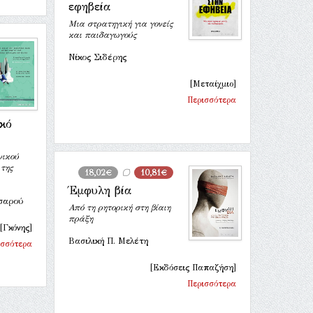
εφηβεία
Μια στρατηγική για γονείς
και παιδαγωγούς
Νίκος Σιδέρης
[Μεταίχμιο]
Περισσότερα
ικό
νικού
της
18,02€
10,81€
Έμφυλη βία
τσαρού
Από τη ρητορική στη βίαιη
πράξη
[Γκόνης]
Βασιλική Π. Μελέτη
ισσότερα
[Εκδόσεις Παπαζήση]
Περισσότερα