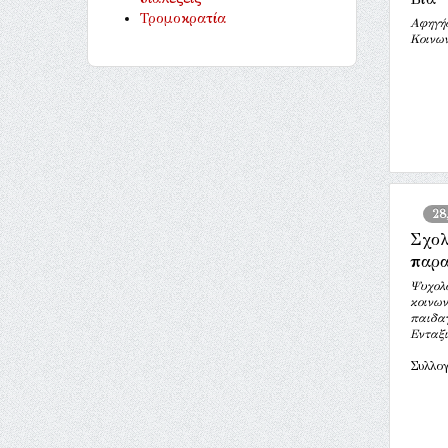
Τρομοκρατία
Αφηγή
Κοινων
28
Σχολ
παρα
Ψυχολο
κοινων
παιδαγ
Ενταξι
Συλλογ