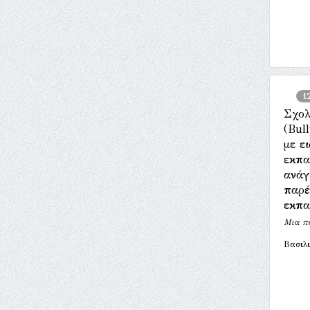
1
Σχολ
(Bul
με ει
εκπα
ανάγ
παρέ
εκπα
Μια πο
Βασιλι