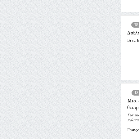
25
Διάλ
Brad E
13
Μια 
θεωρ
Για μι
πολιτι
Franço