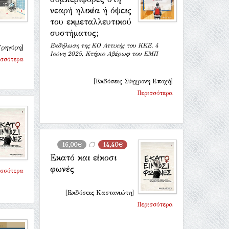
νεαρή ηλικία ή όψεις
του εκμεταλλευτικού
συστήματος;
Εκδήλωση της ΚΟ Αττικής του ΚΚΕ. 4
Γρηγόρη]
Ιούνη 2025, Κτήριο Αβέρωφ του ΕΜΠ
ισσότερα
[Εκδόσεις Σύγχρονη Εποχή]
Περισσότερα
16,00€
14,40€
Εκατό και είκοσι
φωνές
ισσότερα
[Εκδόσεις Καστανιώτη]
Περισσότερα