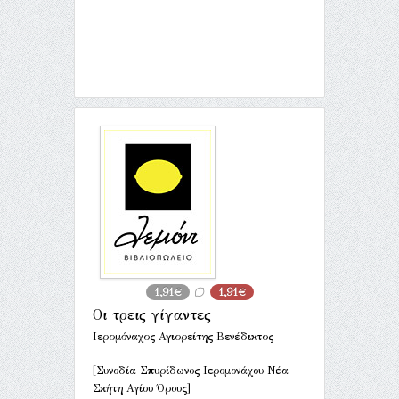
1,91€
1,91€
Οι τρεις γίγαντες
Ιερομόναχος Αγιορείτης Βενέδικτος
[Συνοδία Σπυρίδωνος Ιερομονάχου Νέα
Σκήτη Αγίου Όρους]