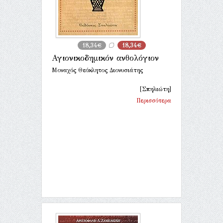
18,34€
18,34€
Αγιονικοδημικόν ανθολόγιον
Μοναχός Θεόκλητος Διονυσιάτης
[Σπηλιώτη]
Περισσότερα