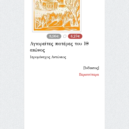
8,96€
6,27€
Αγιορείτες πατέρες του ΙΘ
αιώνος
Ιερομόναχος Αντώνιος
[Ίνδικτος]
Περισσότερα