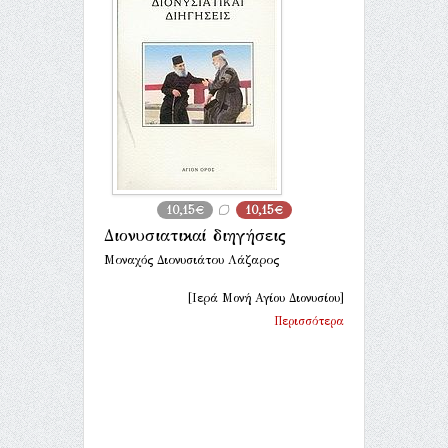
10,15€
10,15€
Διονυσιατικαί διηγήσεις
Μοναχός Διονυσιάτου Λάζαρος
[Ιερά Μονή Αγίου Διονυσίου]
Περισσότερα