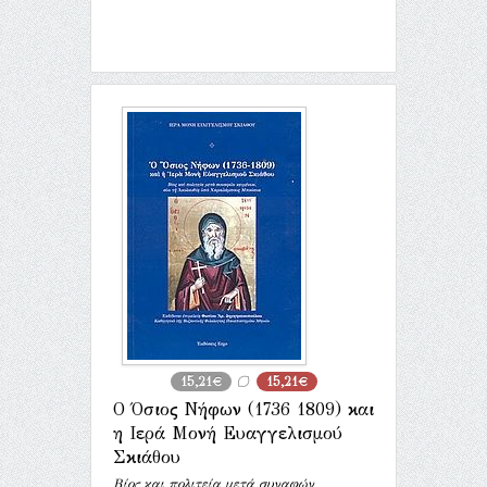
15,21€
15,21€
Ο Όσιος Νήφων (1736 1809) και
η Ιερά Μονή Ευαγγελισμού
Σκιάθου
Βίος και πολιτεία μετά συναφών