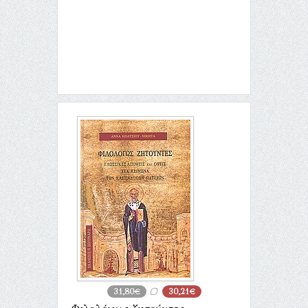
31,80€
30,21€