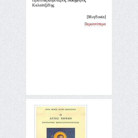
Πρωτοπρεσβύτερος Νικηφόρος
Καλαϊτζίδης
[Μυγδονία]
Περισσότερα