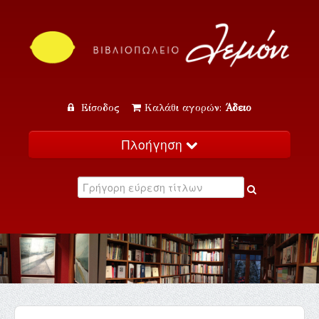
Είσοδος
Καλάθι αγορών:
Άδειο
Πλοήγηση
Αρχική
Κατάλογος
Νέα
Εκδηλώσεις
Επικοινωνία