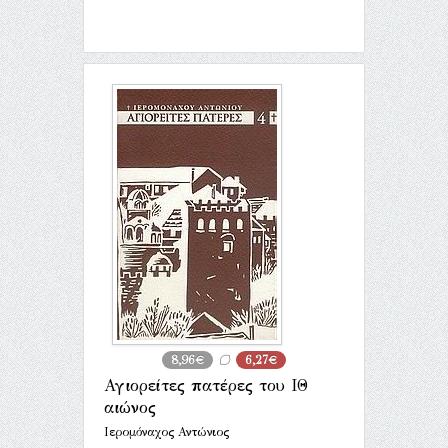
8,96€
6,27€
Αγιορείτες πατέρες του ΙΘ
αιώνος
Ιερομόναχος Αντώνιος