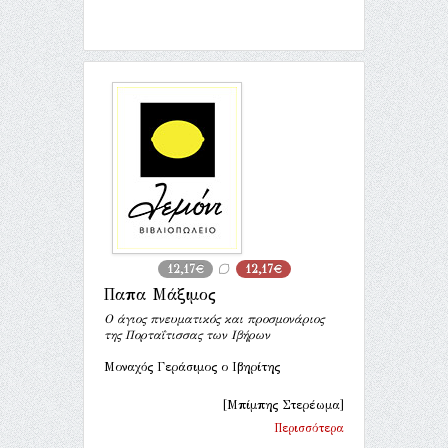
12,17€
12,17€
Παπα Μάξιμος
Ο άγιος πνευματικός και προσμονάριος
της Πορταΐτισσας των Ιβήρων
Μοναχός Γεράσιμος ο Ιβηρίτης
[Μπίμπης Στερέωμα]
Περισσότερα