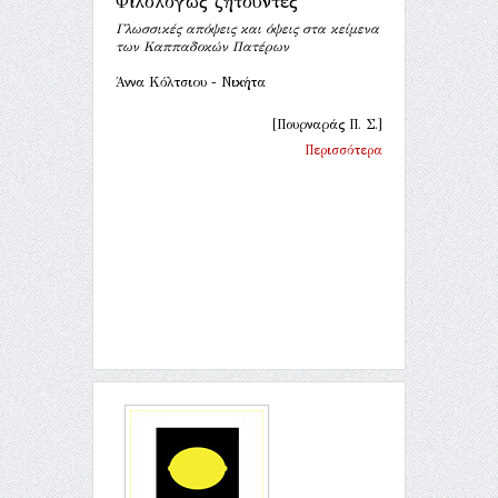
Φιλολόγως ζητούντες
Γλωσσικές απόψεις και όψεις στα κείμενα
των Καππαδοκών Πατέρων
Άννα Κόλτσιου - Νικήτα
[Πουρναράς Π. Σ.]
Περισσότερα