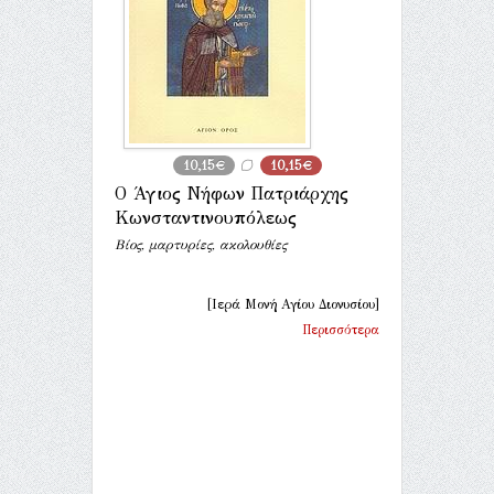
10,15€
10,15€
Ο Άγιος Νήφων Πατριάρχης
Κωνσταντινουπόλεως
Βίος, μαρτυρίες, ακολουθίες
[Ιερά Μονή Αγίου Διονυσίου]
Περισσότερα