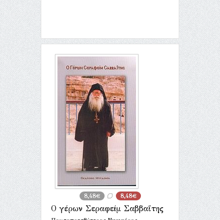
8,48€
8,48€
Ο γέρων Σεραφείμ Σαββαΐτης