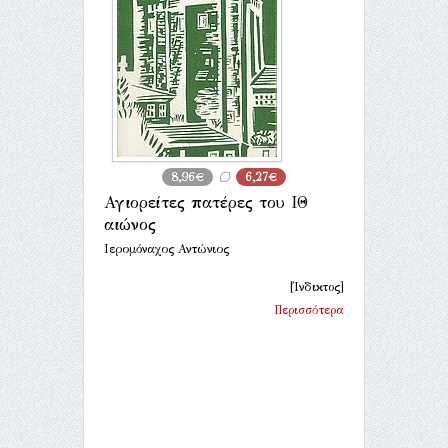
8,96€
6,27€
Αγιορείτες πατέρες του ΙΘ
αιώνος
Ιερομόναχος Αντώνιος
[Ίνδικτος]
Περισσότερα