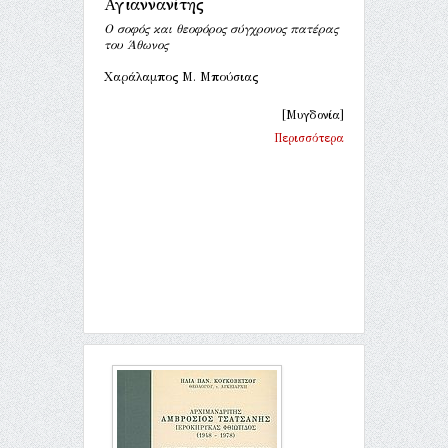
Αγιαννανίτης
Ο σοφός και θεοφόρος σύγχρονος πατέρας
του Άθωνος
Χαράλαμπος Μ. Μπούσιας
[Μυγδονία]
Περισσότερα