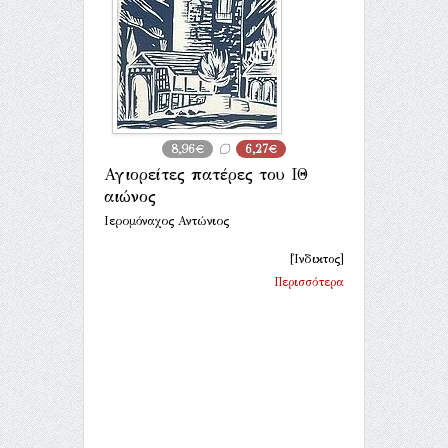
8,96€
6,27€
Αγιορείτες πατέρες του ΙΘ
αιώνος
Ιερομόναχος Αντώνιος
[Ίνδικτος]
Περισσότερα