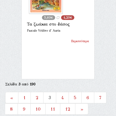
5,60€
4,20€
Τα ζωάκια στο δάσος
Pascale Védère d' Auria
Περισσότερα
Σελίδα
3
από
190
«
1
2
3
4
5
6
7
8
9
10
11
12
»