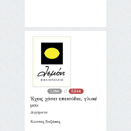
7,38€
5,54€
Έχεις χάσει επεισόδια, γλυκέ
μου
Διηγήματα
Κώστας Βαζάκας