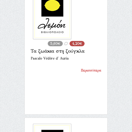
5,60€
4,20€
Τα ζωάκια στη ζούγκλα
Pascale Védère d' Auria
Περισσότερα