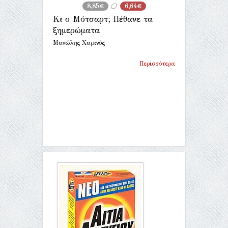
8,85€
6,64€
Κι ο Μότσαρτ; Πέθανε τα
ξημερώματα
Μανώλης Χαρινός
Περισσότερα