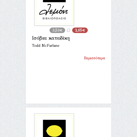
3,53€
2,65€
Ισόβια καταδίκη
Todd McFarlane
Περισσότερα