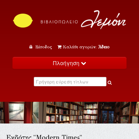
Είσοδος
Καλάθι αγορών:
Άδειο
Πλοήγηση
Αρχική
Κατάλογος
Νέα
Εκδηλώσεις
Επικοινωνία
Εκδότης "Modern Times"