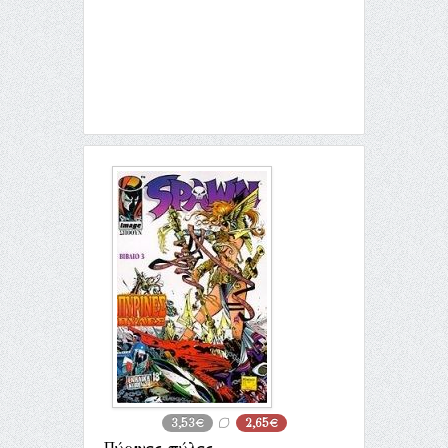
3,53€
2,65€