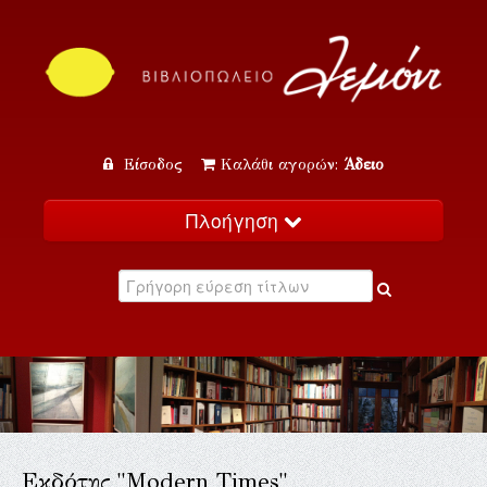
Είσοδος
Καλάθι αγορών:
Άδειο
Πλοήγηση
Αρχική
Κατάλογος
Νέα
Εκδηλώσεις
Επικοινωνία
Εκδότης "Modern Times"