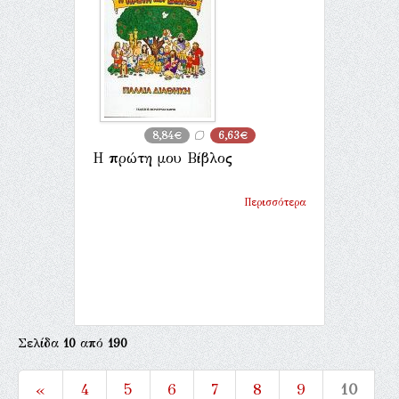
8,84€
6,63€
Η πρώτη μου Βίβλος
Περισσότερα
Σελίδα
10
από
190
«
4
5
6
7
8
9
10