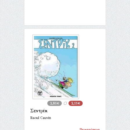
2,81€
2,11€
Σεντρίκ
Raoul Cauvin
Περισσότερα