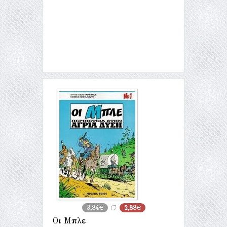
3,84€
2,88€
Οι Μπλε