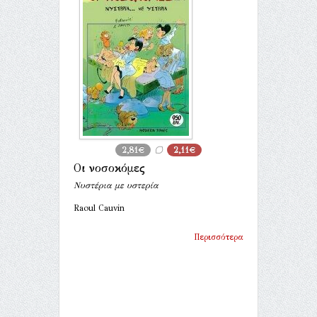
2,81€
2,11€
Οι νοσοκόμες
Νυστέρια με υστερία
Raoul Cauvin
Περισσότερα