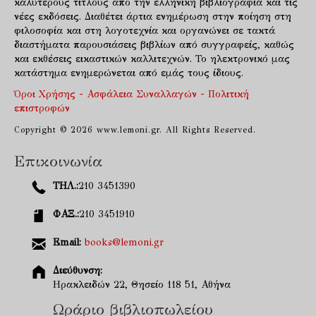
καλύτερους τίτλους απο την ελληνική βιβλιογραφία και τις
νέες εκδόσεις. Διαθέτει άρτια ενημέρωση στην ποίηση στη
φιλοσοφία και στη λογοτεχνία και οργανώνει σε τακτά
διαστήματα παρουσιάσεις βιβλίων από συγγραφείς, καθώς
και εκθέσεις εικαστικών καλλιτεχνών. Το ηλεκτρονικό μας
κατάστημα ενημερώνεται από εμάς τους ίδιους.
Όροι Χρήσης - Ασφάλεια Συναλλαγών - Πολιτική
επιστροφών
Copyright © 2026 www.lemoni.gr. All Rights Reserved.
Επικοινωνία
ΤΗΛ.:
210 3451390
ΦΑΞ.:
210 3451910
Email:
books@lemoni.gr
Διεύθυνση:
Ηρακλειδών 22, Θησείο 118 51, Αθήνα
Ωράριο βιβλιοπωλείου