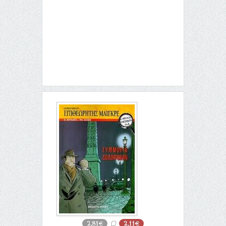
2,81€
2,11€