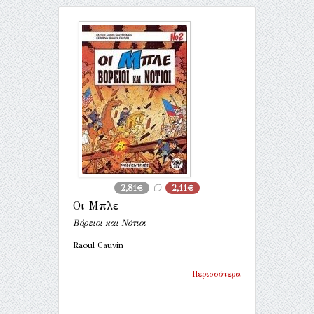
2,81€
2,11€
Οι Μπλε
Βόρειοι και Νότιοι
Raoul Cauvin
Περισσότερα