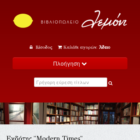
Είσοδος
Καλάθι αγορών:
Άδειο
Πλοήγηση
Αρχική
Κατάλογος
Νέα
Εκδηλώσεις
Επικοινωνία
Εκδότης "Modern Times"