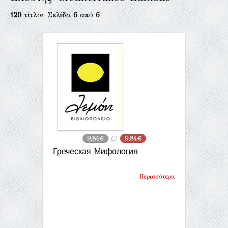
120
τίτλοι. Σελίδα
6
από
6
9,84€
9,84€
Греческая Мифология
Περισσότερα