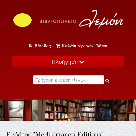
Είσοδος
Καλάθι αγορών:
Άδειο
Πλοήγηση
Αρχική
Κατάλογος
Νέα
Εκδηλώσεις
Επικοινωνία
Εκδότης "Mediterraneo Editions"