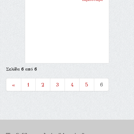
Σελίδα
6
από
6
«
1
2
3
4
5
6