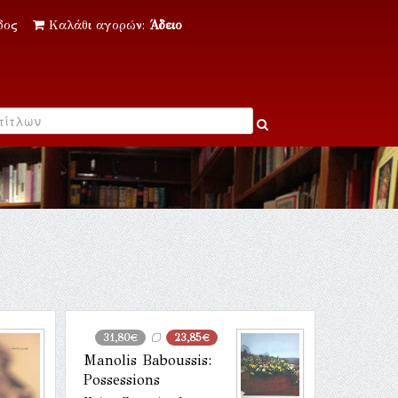
δος
Καλάθι αγορών:
Άδειο
31,80€
23,85€
Manolis Baboussis:
Possessions