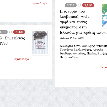
Περισσότερα
3,21€
2,41€
Η ιστορία του
λεσβιακού, γκέι,
αμφί και τρανς
κινήματος στην
Ελλάδα: μια πρώτη αποτ
,60€
7,95€
λ: Σημειώσεις
Athens Pride 2008
1990
Συλλογικό έργο, Θοδωρής Αντωνόπ
Γρηγόρης Βαλλιανάτος, Λουκάς
Θεοδωρακόπουλος, Πάολα, Ειρήνη
Πετροπούλου
Περισσότερα
Περι