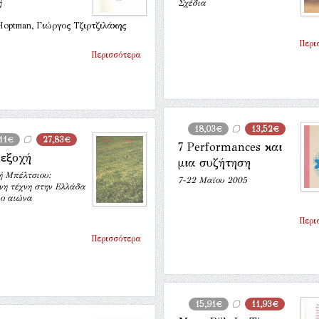
ή
Σχέδια
Hoptman, Γιώργος Τζιρτζιλάκης
Περι
Περισσότερα
18,03€
13,52€
,11€
27,83€
7 Performances και
 εξοχή
μια συζήτηση
ή Μπέλτσιου:
7-22 Μαϊου 2005
νη τέχνη στην Ελλάδα
1ο αιώνα
Περι
Περισσότερα
15,91€
11,93€