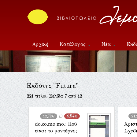
Αρχική
Κατάλογος
Νέα
Εκδ
Επικοινωνία
Εκδότης "Futura"
221
τίτλοι. Σελίδα
7
από
12
12,72€
9,54€
21
do.co.mo.mo.: Πού
Χρισ
είναι το μοντέρνο;
Σχέδ