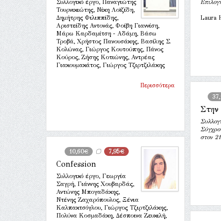
Συλλογικό έργο, Παναγιώτης
Επιλογ
Τουρνικιώτης, Νίκη Λοϊζίδη,
Δημήτρης Φιλιππίδης,
Laura 
Αριστείδης Αντονάς, Φοίβη Γιαννίση,
Μάρω Καρδαμίτση - Αδάμη, Βάσω
Τροβά, Χρήστος Πανουσάκης, Βασίλης Σ.
Κολώνας, Γιώργος Κουτούπης, Πάνος
Κούρος, Ζήσης Κοτιώνης, Αντρέας
Γιακουμακάτος, Γιώργος Τζιρτζιλάκης
Περισσότερα
37
Στην
Συλλογ
Σύγχρο
στον 2
10,60€
7,95€
Confession
Συλλογικό έργο, Γεωργία
Σαγρή, Γιάννης Χουβαρδάς,
Αντώνης Μπογαδάκης,
Ντένης Ζαχαρόπουλος, Ξένια
Καλπακτσόγλου, Γιώργος Τζιρτζιλάκης,
Πολύνα Κοσμαδάκη, Δέσποινα Ζευκιλή,