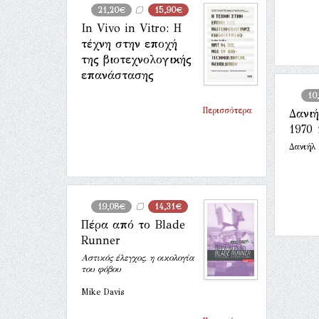
21,20€
15,90€
In Vivo in Vitro: Η
τέχνη στην εποχή
της βιοτεχνολογικής
επανάστασης
10
Περισσότερα
Δανιή
1970 
Δανιήλ
19,08€
14,31€
Πέρα από το Blade
Runner
Αστικός έλεγχος, η οικολογία
του φόβου
Mike Davis