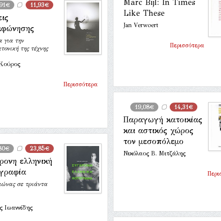
Marc Bijl: In Times
,91€
11,93€
Like These
εις
Jan Verwoert
κφώνησης
 για την
Περισσότερα
τονική της τέχνης
Κούρος
Περισσότερα
19,08€
14,31€
Παραγωγή κατοικίας
και αστικός χώρος
τον μεσοπόλεμο
80€
23,85€
Νικόλαος Β. Μιτζάλης
ρονη ελληνική
γραφία
Περι
ιώνας σε τριάντα
 Ιωαννίδης