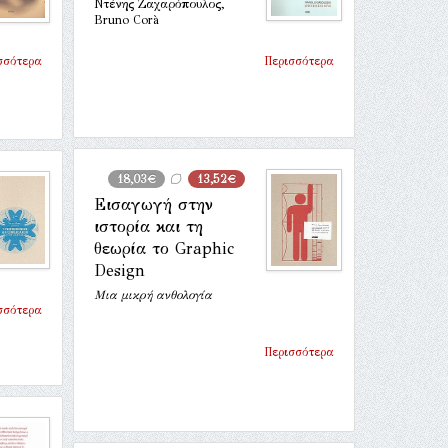
Ντένης Ζαχαρόπουλος,
Bruno Corà
σσότερα
Περισσότερα
18,03€
13,52€
Εισαγωγή στην
ιστορία και τη
θεωρία το Graphic
Design
Μια μικρή ανθολογία
σσότερα
Περισσότερα