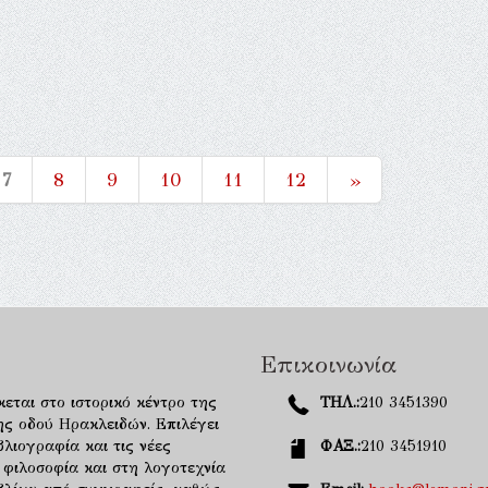
7
8
9
10
11
12
»
Επικοινωνία
κεται στο ιστορικό κέντρο της
ΤΗΛ.:
210 3451390
ης οδού Ηρακλειδών. Επιλέγει
λιογραφία και τις νέες
ΦΑΞ.:
210 3451910
 φιλοσοφία και στη λογοτεχνία