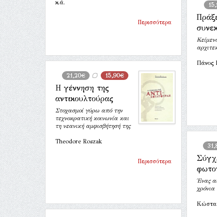
κ.ά.
15
Πράξ
Περισσότερα
συνε
Κείμενα
αρχιτεκ
Πάνος 
21,20€
15,90€
Η γέννηση της
αντικουλτούρας
Στοχασμοί γύρω από την
τεχνοκρατική κοινωνία και
τη νεανική αμφισβήτησή της
Theodore Roszak
31,
Σύγχ
Περισσότερα
φωτο
Ένας α
χρόνια
Κώστας