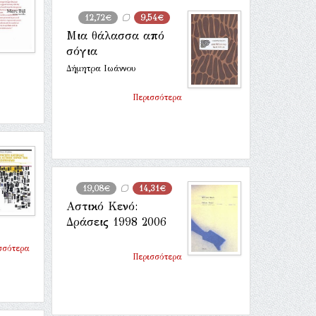
12,72€
9,54€
Μια θάλασσα από
σόγια
Δήμητρα Ιωάννου
Περισσότερα
19,08€
14,31€
Αστικό Κενό:
Δράσεις 1998 2006
σσότερα
Περισσότερα