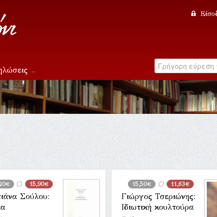
Είσο
ηλώσεις
,20€
15,90€
15,50€
11,63€
τιάνα Σούλου:
Γιώργος Τσεριώνης:
ια
Ιδιωτική κουλτούρα