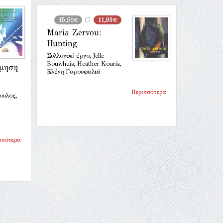
15,91€
11,93€
Maria Zervou:
Hunting
Συλλογικό έργο, Jelle
Bouwhuis, Heather Kouris,
ίμηση
Ελένη Γαρουφαλιά
Περισσότερα
ουλος,
σσότερα