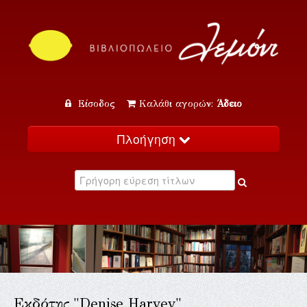
Είσοδος
Καλάθι αγορών:
Άδειο
Πλοήγηση
Αρχική
Κατάλογος
Νέα
Εκδηλώσεις
Επικοινωνία
Εκδότης "Denise Harvey"