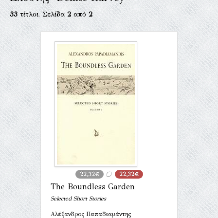
33
τίτλοι. Σελίδα
2
από
2
22,32€
22,32€
The Boundless Garden
Selected Short Stories
Αλέξανδρος Παπαδιαμάντης