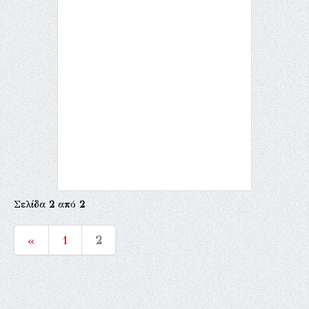
Σελίδα
2
από
2
«
1
2