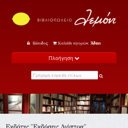
Είσοδος
Καλάθι αγορών:
Άδειο
Πλοήγηση
Αρχική
Κατάλογος
Νέα
Εκδηλώσεις
Επικοινωνία
Εκδότης "Εκδόσεις Διόπτρα"