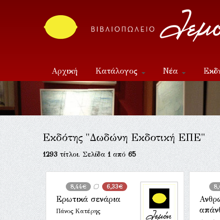
Αρχική
Κατάλογος
Νέα
Εκδ
Επικοινωνία
Εκδότης "Δωδώνη Εκδοτική ΕΠΕ"
1293
τίτλοι. Σελίδα
1
από
65
8,44€
6,33€
8,
Ερωτικά σενάρια
Ανθρ
απάν
Πάνος Κατέρης