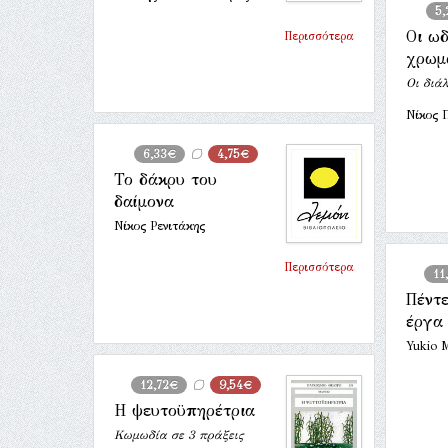
5,
Οι ω
Περισσότερα
χρωμ
Οι διάλ
Νίκος 
6,33€
4,75€
Το δάκρυ του
δαίμονα
Νίκος Ρενιτάκης
Περισσότερα
11
Πέντ
έργα
Yukio 
12,72€
9,54€
Η ψευτοϋπηρέτρια
Κωμωδία σε 3 πράξεις