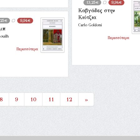
13,25€
9,94€
Καβγάδες στην
Κιότζια
,25€
9,94€
Carlo Goldoni
μπ
ouilh
Περισσότερα
Περισσότερα
8
9
10
11
12
»