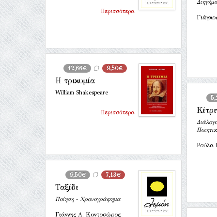
Διηγήμ
Περισσότερα
Γιάγκο
12,66€
9,50€
Η τρικυμία
William Shakespeare
5,
Κίτρι
Περισσότερα
Διάλογο
Ποιητι
Ρούλα 
9,50€
7,13€
Ταξίδι
Ποίηση - Χρονογράφημα
Γιάννης Α. Κοντοσώρος