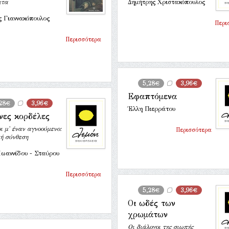
ατα
Δημήτρης Χριστακόπουλος
ς Γιαννακόπουλος
Περι
Περισσότερα
5,28€
3,96€
Εφαπτόμενα
28€
3,96€
Έλλη Πιερράτου
νες κορδέλες
ι μ' έναν αγνοούμενο:
Περισσότερα
κή σύνθεση
Ιωαννίδου - Σταύρου
Περισσότερα
5,28€
3,96€
Οι ωδές των
χρωμάτων
Οι διάλογοι της σιωπής