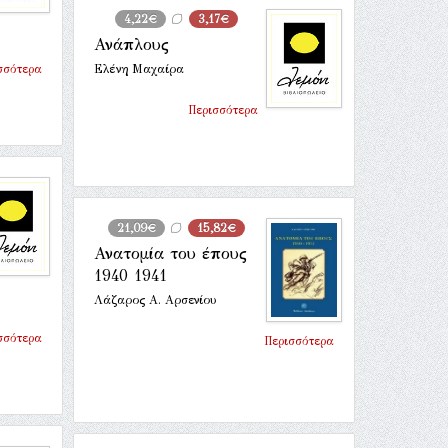
4,22€
3,17€
Ανάπλους
σσότερα
Ελένη Μαχαίρα
Περισσότερα
21,09€
15,82€
Ανατομία του έπους
1940 1941
Λάζαρος Α. Αρσενίου
σσότερα
Περισσότερα