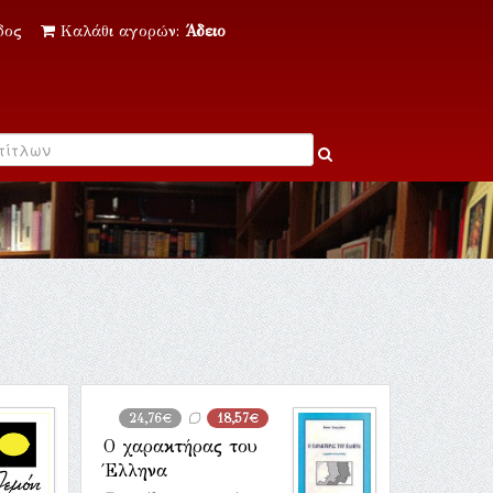
δος
Καλάθι αγορών:
Άδειο
24,76€
18,57€
Ο χαρακτήρας του
Έλληνα