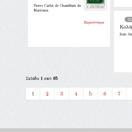
Pierre Carlet de Chamblain de
Marivaux
13
Περισσότερα
Κολό
Jean An
Σελίδα
1
από
65
1
2
3
4
5
6
7