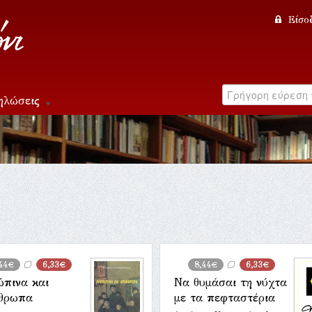
Είσο
ηλώσεις
44€
6,33€
8,44€
6,33€
ώπινα και
Να θυμάσαι τη νύχτα
θρωπα
με τα πεφταστέρια