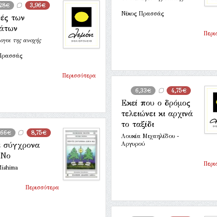
28€
3,96€
Νίκος Πρασσάς
δές των
άτων
Περι
ογοι της ανοχής
Πρασσάς
Περισσότερα
6,33€
4,75€
Εκεί που ο δρόμος
τελειώνει κι αρχινά
το ταξίδι
,66€
8,75€
Λουκία Μιχαηλίδου -
ε σύγχρονα
Αργυρού
 Νο
Περι
Mishima
Περισσότερα