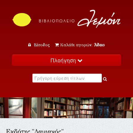
Είσοδος
Καλάθι αγορών:
Άδειο
Πλοήγηση
Αρχική
Κατάλογος
Νέα
Εκδηλώσεις
Επικοινωνία
Εκδότης "Δαμιανός"