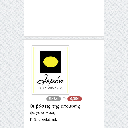
8,48€
6,36€
Οι βάσεις της ατομικής
ψυχολογίας
F. G. Crookshank