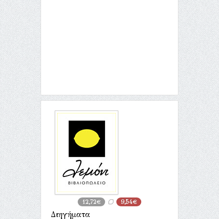
12,72€
9,54€
Διηγήματα