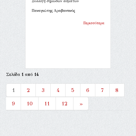
Συλλογή δημωδών ασμάτων
Παναγιώτης Αραβαντινός
Περισσότερα
Σελίδα
1
από
14
1
2
3
4
5
6
7
8
9
10
11
12
»