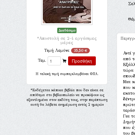
Σελ
Θέ
Διαθέσιμο
*Αποστολή σε 2-4 εργάσιμες
Περιγ
μέρες
Τιμή Λεμόνι:
35,50 €
Αντί 
από τ
Τεμ.
Εξάλλ
τώρα 
H τελική τιμή συμπεριλαμβάνει ΦΠΑ.
σπουδ
Μια κ
που κ
*Ενδέχεται κάποια βιβλία που δεν είναι σε
εκατο
απόθεμα στο βιβλιοπωλείο να προκύψουν ως
δέντρ
εξαντλημένα στον εκδότη τους, στην περίπτωση
πρώτα
αυτή θα λάβετε ενημέρωση εντός 2 ημερών
τεράσ
Για τ
Δημήτ
που έ
του β