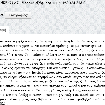
.:
575
(24χ17),
Μαλακό εξώφυλλο
, ISBN:
960-631-323-9
μα:
"Βιογραφίες"
ραφή
για εισαγωγή ξεκινάω τη βιογραφία του Άρη Ν. Πουλιανού, με τ
α παιδικά τον χρόνια. Με συνεπήρε αμέσως και με συγκίνησε από
ου έτσι ένιωσα όλα τα χρόνια κοντά του, ότι δηλαδή στη ζωή του
στα 80 του τον ίδιο κρόκο τραβάει παλληκαρίσια κι ας του στέκον
αιοφανείς, που μάταια προσπαθούν να κλέψουν λίγη από τη δόξα 
αι θ' ασχοληθούμε με τη ζωή ενός ανθρωπολόγου, θα πάμε πίσω στ
ι εκείνος ερευνά τις απαρχές του ανθρώπινου γένους. Ο ανθρωπο
μμύρια χρόνια πριν. Εμείς θα πάμε πίσω μερικούς μόνο αιώνες, ξ
ο, θα εξερευνήσουμε το περιβάλλον στο οποίο μεγάλωσε και ανδρ
 του βήματα. Περπατώντας μαζί το μονοπάτι της ζωής του, θα κ
τιο επιστημονικό του έργο που τίμησε την Ελλάδα και την ανέβασ
ον Άρη έχω ακούσει πολλές αφηγήσεις από φίλους, συνεργάτες, α
ρη και τον Αλέξη Πουλιανό, από τους γονείς του, αλλά και από τον
χω να εξιστορήσω, μαζί βέβαια και με όσα έχω "τραβήξει" μισό α
ιβλίου)