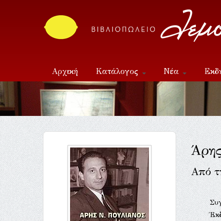
Αρχική
Κατάλογος
Νέα
Εκδ
Επικοινωνία
Άρης
Από τ
Συ
Έκ