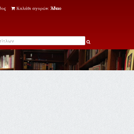
δος
Καλάθι αγορών:
Άδειο