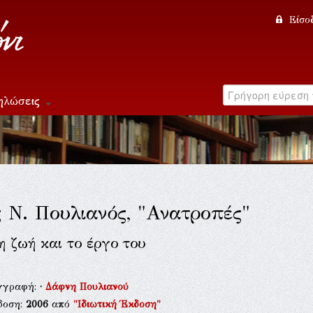
Είσο
ηλώσεις
 Ν. Πουλιανός, "Ανατροπές"
η ζωή και το έργο του
γγραφή:
·
Δάφνη Πουλιανού
δοση:
2006
από
"Ιδιωτική Έκδοση"