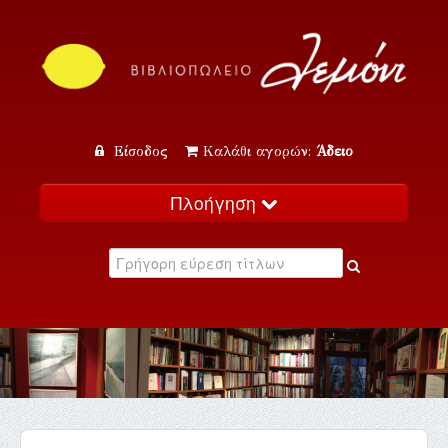
Είσοδος
Καλάθι αγορών:
Άδειο
Πλοήγηση
Αρχική
Κατάλογος
Νέα
Εκδηλώσεις
Επικοινωνία