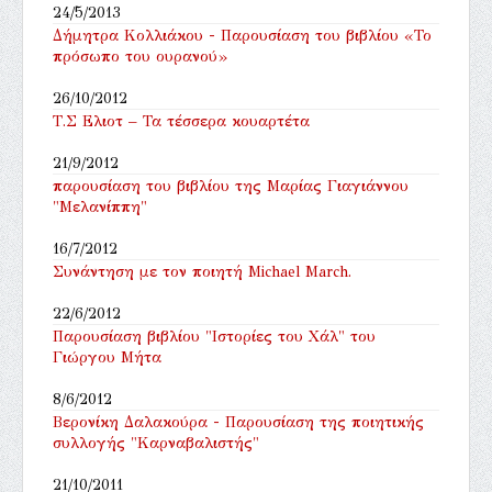
24/5/2013
Δήμητρα Κολλιάκου - Παρουσίαση του βιβλίου «Το
πρόσωπο του ουρανού»
26/10/2012
Τ.Σ Ελιοτ – Τα τέσσερα κουαρτέτα
21/9/2012
παρουσίαση του βιβλίου της Μαρίας Γιαγιάννου
"Μελανίππη"
16/7/2012
Συνάντηση με τον ποιητή Michael March.
22/6/2012
Παρουσίαση βιβλίου "Ιστορίες του Χάλ" του
Γιώργου Μήτα
8/6/2012
Βερονίκη Δαλακούρα - Παρουσίαση της ποιητικής
συλλογής "Καρναβαλιστής"
21/10/2011