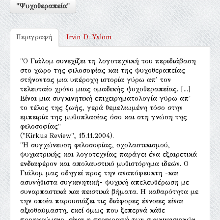
"Ψυχοθεραπεία"
Περιγραφή
Irvin D. Yalom
"Ο Γιάλομ συνεχίζει τη λογοτεχνική του περιδιάβαση
στο χώρο της φιλοσοφίας και της ψυχοθεραπείας
στήνοντας μια υπέροχη ιστορία γύρω απ' τον
τελευταίο χρόνο μιας ομαδικής ψυχοθεραπείας. [...]
Είναι μια συγκινητική επιχειρηματολογία γύρω απ'
το τέλος της ζωής, γερά θεμελιωμένη τόσο στην
εμπειρία της μυθοπλασίας όσο και στη γνώση της
φιλοσοφίας"
("Kirkus Review", 15.11.2004).
"Η συγχώνευση φιλοσοφίας, σχολαστικισμού,
ψυχιατρικής και λογοτεχνίας παράγει ένα εξαιρετικά
ενδιαφέρον και απολαυστικό μυθιστόρημα ιδεών. Ο
Γιάλομ μας οδηγεί προς την αναπόφευκτη -και
ασυνήθιστα συγκινητική- ψυχική απελευθέρωση με
συναρπαστικά και πειστικά βήματα. Η καθαρότητα με
την οποία παρουσιάζει τις διάφορες έννοιες είναι
αξιοθαύμαστη, εκεί όμως που ξεπερνά κάθε
προηγούμενο, είναι η περιγραφή των συγκινησιακών