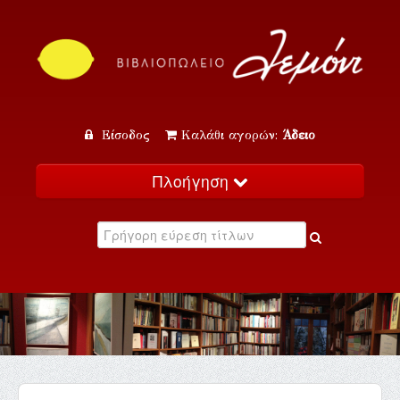
Είσοδος
Καλάθι αγορών:
Άδειο
Πλοήγηση
Αρχική
Κατάλογος
Νέα
Εκδηλώσεις
Επικοινωνία