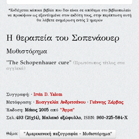
*Ενδέχεται κάποια βιβλία που δεν είναι σε απόθεμα στο βιβλιοπωλείο
να προκύψουν ως εξαντλημένα στον εκδότη τους, στην περίπτωση αυτή
θα λάβετε ενημέρωση εντός 2 ημερών
Η θεραπεία του Σοπενάουερ
Μυθιστόρημα
"The Schopenhauer cure"
(Πρωτότυπος τίτλος στα
αγγλικά)
Συγγραφή:
·
Irvin D. Yalom
Μετάφραση:
·
Ευαγγελία Ανδριτσάνου
·
Γιάννης Ζέρβας
Έκδοση:
Μάιος 2005
από
"Άγρα"
Σελ.:
493
(21χ14),
Μαλακό εξώφυλλο
, ISBN:
960-325-584-Χ
Θέμα:
"Αμερικανική πεζογραφία - Μυθιστόρημα"