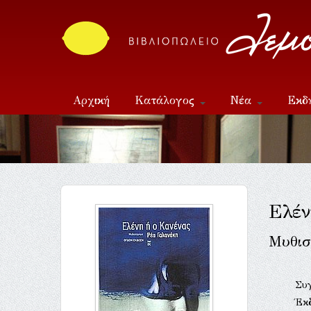
Αρχική
Κατάλογος
Νέα
Εκδ
Επικοινωνία
Ελέν
Μυθισ
Συ
Έκ