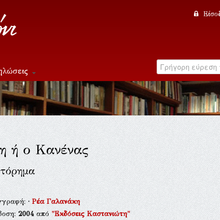
Είσο
ηλώσεις
η ή ο Κανένας
τόρημα
γγραφή:
·
Ρέα Γαλανάκη
δοση:
2004
από
"Εκδόσεις Καστανιώτη"