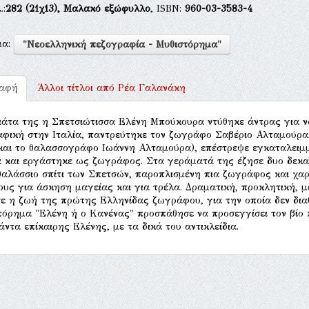
.:
282
(21χ13),
Μαλακό εξώφυλλο
, ISBN:
960-03-3583-4
μα:
"Νεοελληνική πεζογραφία - Μυθιστόρημα"
ραφή
Άλλοι τίτλοι από
Ρέα Γαλανάκη
ιάτα της η Σπετσιώτισσα Ελένη Μπούκουρα ντύθηκε άντρας για ν
φική στην Ιταλία, παντρεύτηκε τον ζωγράφο Σαβέριο Αλταμούρα,
και το θαλασσογράφο Ιωάννη Αλταμούρα), επέστρεψε εγκαταλειμμ
 και εργάστηκε ως ζωγράφος. Στα γεράματά της έζησε δυο δεκαε
αλάσσιο σπίτι των Σπετσών, παροπλισμένη πια ζωγράφος και χαρ
ους για άσκηση μαγείας και για τρέλα. Δραματική, προκλητική, μ
ε η ζωή της πρώτης Ελληνίδας ζωγράφου, για την οποία δεν διαθ
τόρημα "Ελένη ή ο Κανένας" προσπάθησε να προσεγγίσει τον βίο 
άντα επίκαιρης Ελένης, με τα δικά του αντικλείδια.