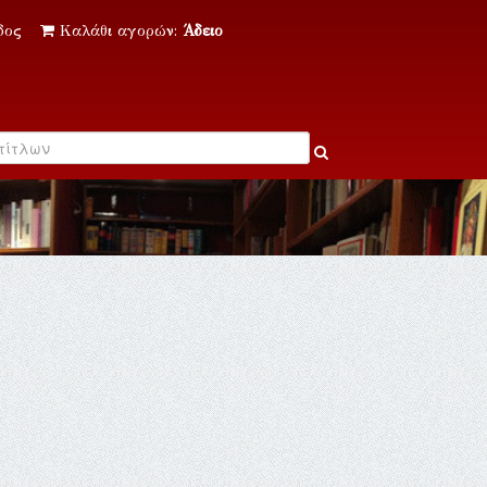
δος
Καλάθι αγορών:
Άδειο