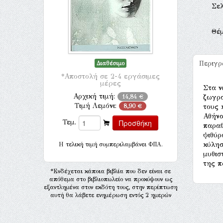
Σελ
Θέ
Περιγ
Διαθέσιμο
*Αποστολή σε 2-4 εργάσιμες
μέρες
Στα ν
Αρχική τιμή:
14,84 €
ζωγρα
Τιμή Λεμόνι:
8,90 €
τους 
Αθήνα
Τεμ.
παραθ
ψιθύρ
κύλησ
H τελική τιμή συμπεριλαμβάνει ΦΠΑ.
μυθισ
της π
*Ενδέχεται κάποια βιβλία που δεν είναι σε
απόθεμα στο βιβλιοπωλείο να προκύψουν ως
εξαντλημένα στον εκδότη τους, στην περίπτωση
αυτή θα λάβετε ενημέρωση εντός 2 ημερών