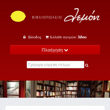
Είσοδος
Καλάθι αγορών:
Άδειο
Πλοήγηση
Αρχική
Κατάλογος
Νέα
Εκδηλώσεις
Επικοινωνία