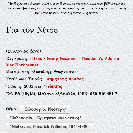
*Ενδέχεται κάποια βιβλία που δεν είναι σε απόθεμα στο βιβλιοπωλείο
να προκύψουν ως εξαντλημένα στον εκδότη τους, στην περίπτωση αυτή
θα λάβετε ενημέρωση εντός 2 ημερών
Για τον Νίτσε
(Συλλογικό έργο)
Συγγραφή:
·
Hans - Georg Gadamer
·
Theodor W. Adorno
·
Max Horkheimer
Μετάφραση:
·Λευτέρης Αναγνώστου
Υπεύθυνος Σειράς:
·
Δημήτρης Αρμάος
Έκδοση:
2003
από
"Ίνδικτος"
Σελ.:
55
(19χ13),
Μαλακό εξώφυλλο
, ISBN:
960-518-151-7
Θέμα:
"Φιλοσοφία, Νεότερη"
"Φιλοσοφία - Ερμηνεία και κριτική"
"Nietzsche, Friedrich Wilhelm, 1844-1900"