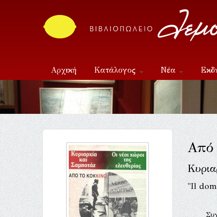
Αρχική
Κατάλογος
Νέα
Εκδ
Επικοινωνία
Από 
Κυρια
"Il dom
Συ