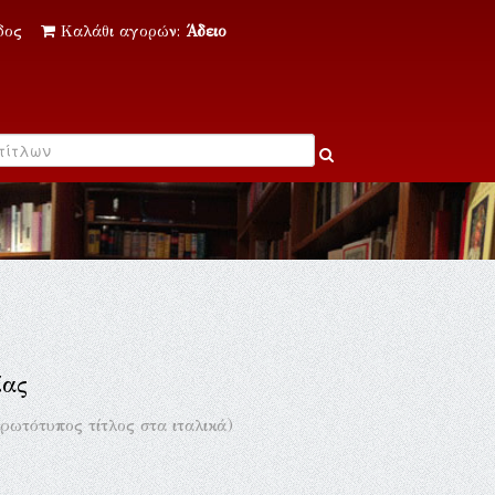
δος
Καλάθι αγορών:
Άδειο
ίας
ρωτότυπος τίτλος στα ιταλικά)