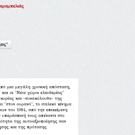
αραμπελιάς
εις"
 από μια μεγάλη χρονική απόσταση,
 και οι "Νέοι χώροι ελευθερίας"
κυρίας και -συνακόλουθα- της
α "στον ουρανό", το ιταλικό κίνημα
νων του 1984, από την επικείμενη
 υπεράσπισή τους απέναντι στο
κότητα της αυτοαξιοποίησης σαν
ησης και της πρότασης