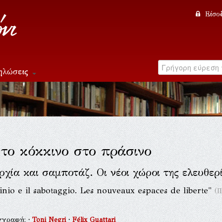
Είσο
ηλώσεις
το κόκκινο στο πράσινο
ρχία και σαμποτάζ. Οι νέοι χώροι της ελευθερ
inio e il sabotaggio. Les nouveaux espaces de liberte"
(Π
γγραφή:
·
Toni Negri
·
Félix Guattari