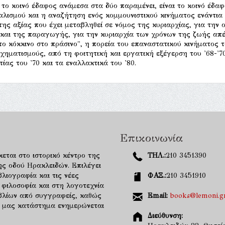
το κοινό έδαφος ανάμεσα στα δύο παραμένει, είναι το κοινό έδα
αλισμού και η αναζήτηση ενός κομμουνιστικού κινήματος ενάντια 
της αξίας που έχει μεταβληθεί σε νόμος της κυριαρχίας, για την
και της παραγωγής, για την κυριαρχία των χρόνων της ζωής απέν
το κόκκινο στο πράσινο", η πορεία του επαναστατικού κινήματος
χηματισμούς, από τη φοιτητική και εργατική εξέγερση του '68-'7
τίας του '70 και τα εναλλακτικά του '80.
Επικοινωνία
κεται στο ιστορικό κέντρο της
ΤΗΛ.:
210 3451390
ης οδού Ηρακλειδών. Επιλέγει
λιογραφία και τις νέες
ΦΑΞ.:
210 3451910
 φιλοσοφία και στη λογοτεχνία
ιβλίων από συγγραφείς, καθώς
Email:
books@lemoni.g
κό μας κατάστημα ενημερώνεται
Διεύθυνση: