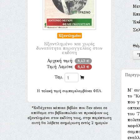
Με
Επι
Έκ
Σελ
Εξαντλημένο
Εξαντλημένο και χωρίς
Θέ
δυνατότητα παραγγελίας στον
εκδότη
"
Αρχική τιμή:
8,43 €
Τιμή Λεμόνι:
8,43 €
Περιγ
Τεμ.
Μ' αυ
H τελική τιμή συμπεριλαμβάνει ΦΠΑ.
το "Κ
που γ
οπτικ
*Ενδέχεται κάποια βιβλία που δεν είναι σε
απόθεμα στο βιβλιοπωλείο να προκύψουν ως
του ΄
εξαντλημένα στον εκδότη τους, στην περίπτωση
πολιτ
αυτή θα λάβετε ενημέρωση εντός 2 ημερών
κεφάλ
σαμπο
εναλλ