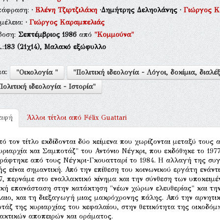
τάφραση:
·
Ελένη Τζιρτζιλάκη
·Δημήτρης Δεληολάνης
·
Γιώργος Κ
μέλεια:
·
Γιώργος Καραμπελιάς
δοση:
Σεπτέμβριος 1986
από
"Κομμούνα"
.:
183
(21χ14),
Μαλακό εξώφυλλο
μα:
"Οικολογία "
"Πολιτική ιδεολογία - Λόγοι, δοκίμια, διαλέξ
Πολιτική ιδεολογία - Ιστορία"
ραφή
Άλλοι τίτλοι από
Félix Guattari
τό τον τίτλο εκδίδονται δύο κείμενα που χωρίζονται μεταξύ τους
υριαρχία και Σαμποτάζ" του Αντόνιο Νέγκρι, που εκδόθηκε το 1977
ράφτηκε από τους Νέγκρι-Γκουατταρί το 1984. Η αλλαγή της συγ
ής είναι σημαντική. Από την επίθεση του κοινωνικού εργάτη ενάντι
77, περνάμε στο εναλλακτικό κίνημα και την σύνθεση των υποκειμέ
ική επανάσταση στην κατάκτηση "νέων χώρων ελευθερίας" και την
αιο, και τη διεξαγωγή μιας μακρόχρονης πάλης. Από την αρνητι
τάζ της κυριαρχίας του κεφαλαίου, στην θετικότητα της οικοδόμ
ακτικών αποπειρών και οράματος.