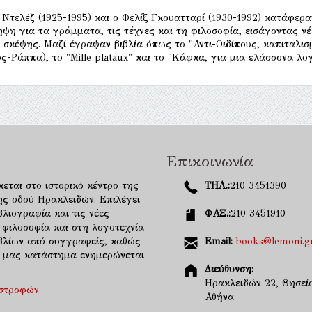
 Ντελέζ (1925-1995) και ο Φελίξ Γκουατταρί (1930-1992) κατάφερ
ηψη για τα γράμματα, τις τέχνες και τη φιλοσοφία, εισάγοντας νέ
 σκέψης. Μαζί έγραψαν βιβλία όπως το "Αντι-Οιδίπους, καπιταλισμό
ς-Ράππα), το "Mille plataux" και το "Κάφκα, για μια ελάσσονα λογ
Επικοινωνία
κεται στο ιστορικό κέντρο της
ΤΗΛ.:
210 3451390
ης οδού Ηρακλειδών. Επιλέγει
λιογραφία και τις νέες
ΦΑΞ.:
210 3451910
 φιλοσοφία και στη λογοτεχνία
ιβλίων από συγγραφείς, καθώς
Email:
books@lemoni.g
κό μας κατάστημα ενημερώνεται
Διεύθυνση:
Ηρακλειδών 22, Θησείο
ιστροφών
Αθήνα