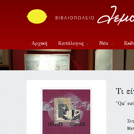
Αρχική
Κατάλογος
Νέα
Εκδ
Επικοινωνία
Τι ε
"Qu' es
Συ
Με