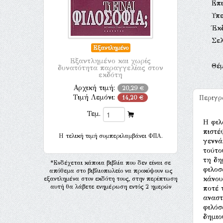
Επι
Υπ
Έκ
Σελ
Εξαντλημένο
Εξαντλημένο και χωρίς
Θέ
δυνατότητα παραγγελίας στον
εκδότη
Αρχική τιμή:
20,29 €
Τιμή Λεμόνι:
Περιγ
14,20 €
Τεμ.
Η φιλ
πιστέ
H τελική τιμή συμπεριλαμβάνει ΦΠΑ.
γεννά
τούτο
τη δη
*Ενδέχεται κάποια βιβλία που δεν είναι σε
φιλοσ
απόθεμα στο βιβλιοπωλείο να προκύψουν ως
κάνου
εξαντλημένα στον εκδότη τους, στην περίπτωση
αυτή θα λάβετε ενημέρωση εντός 2 ημερών
ποτέ 
αναστ
φιλόσ
δημιο