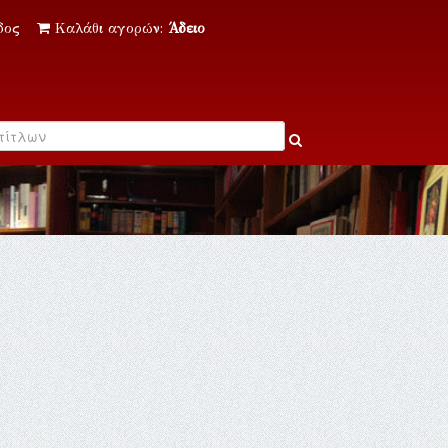
δος
Καλάθι αγορών:
Άδειο