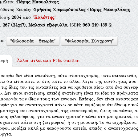
μέλεια:
·Πάρης Μπουρλάκης
εύθυνος Σειράς:
·Χρήστος Ζαφειρόπουλος
·Πάρης Μπουρλάκης
δοση:
2004
από
"Καλέντης"
.:
267
(24χ17),
Μαλακό εξώφυλλο
, ISBN:
960-219-139-2
μα:
"Φιλοσοφία - Θεωρία"
"Φιλοσοφία, Σύγχρονη"
ραφή
Άλλοι τίτλοι από
Félix Guattari
οσοφία δεν είναι ενατένιση, ούτε αναστοχασμός, ούτε επικοινωνία
ψει ότι είναι πότε το ένα, πότε το άλλο, λόγω της ικανότητας που
 τις ίδιες του τις αυταπάτες και να κρύβεται πίσω από ένα σύννεφ
υ. Δεν είναι ενατένιση, επειδή ενατένιση είναι τα ίδια τα πράγμα
μιουργία των ίδιων τους των εννοιών. Επίσης, δεν είναι αναστοχα
οφία για να αναστοχαστεί πάνω σε κάτι: νομίζουμε ότι δίνουμε πο
με τέχνη του αναστοχασμού, της αποστερούμε, όμως τα πάντα, αφ
τους φιλοσόφους, για να αναστοχαστούν πάνω στα μαθηματικά, ούτ
οχαστούν πάνω στη ζωγραφική ή στη μουσική. Το να ισχυρίζεσαι, 
οφοι, μοιάζει απλά με κακόγουστο αστείο, επείδη ο αναστοχασμός
υργία.