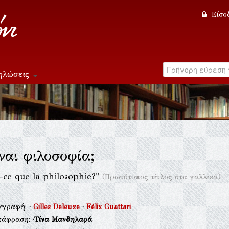
Είσο
ηλώσεις
ίναι φιλοσοφία;
t-ce que la philosophie?"
(Πρωτότυπος τίτλος στα γαλλικά)
γγραφή:
·
Gilles Deleuze
·
Félix Guattari
τάφραση:
·Tίνα Μανδηλαρά