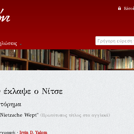
Είσο
ηλώσεις
 έκλαψε ο Νίτσε
τόρημα
Nietzsche Wept"
(Πρωτότυπος τίτλος στα αγγλικά)
γγραφή:
·
Irvin D. Yalom