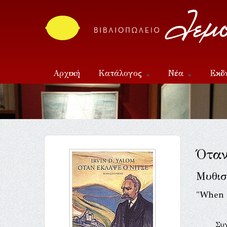
Αρχική
Κατάλογος
Νέα
Εκδ
Επικοινωνία
Όταν
Μυθισ
"When 
Συ