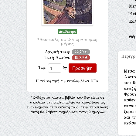
Με
Έκ
Σελ
Διαθέσιμο
Θέ
*Αποστολή σε 2-4 εργάσιμες
μέρες
Αρχική τιμή:
22,70 €
Περιγ
Τιμή Λεμόνι:
15,89 €
Τεμ.
Μέσα 
Αυστρ
H τελική τιμή συμπεριλαμβάνει ΦΠΑ.
του 1
αναζή
Φρόυν
*Ενδέχεται κάποια βιβλία που δεν είναι σε
ασθεν
απόθεμα στο βιβλιοπωλείο να προκύψουν ως
επινο
εξαντλημένα στον εκδότη τους, στην περίπτωση
ζυμώσ
αυτή θα λάβετε ενημέρωση εντός 2 ημερών
και τ
ανάσα