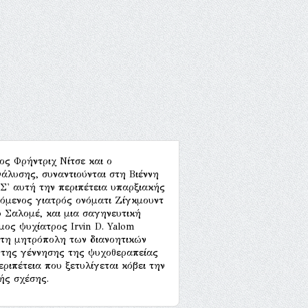
ος Φρήντριχ Νίτσε και ο
άλυσης, συναντιούνται στη Βιέννη
 Σ' αυτή την περιπέτεια υπαρξιακής
όμενος γιατρός ονόματι Ζίγκμουντ
 Σαλομέ, και μια σαγηνευτική
μος ψυχίατρος Irvin D. Yalom
στη μητρόπολη των διανοητικών
ή της γέννησης της ψυχοθεραπείας
ριπέτεια που ξετυλίγεται κόβει την
ής σχέσης.