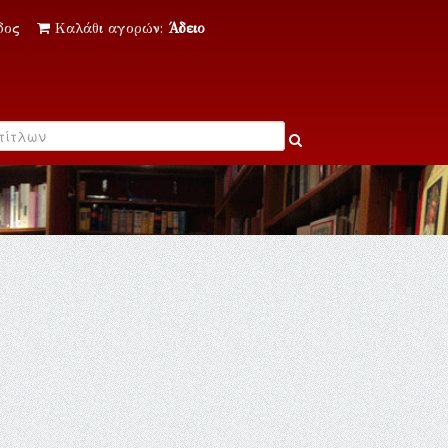
δος
Καλάθι αγορών:
Άδειο