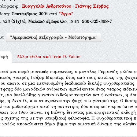
τάφραση:
·
Ευαγγελία Ανδριτσάνου
·
Γιάννης Ζέρβας
δοση:
Σεπτέμβριος 2001
από
"Άγρα"
.:
433
(21χ14),
Μαλακό εξώφυλλο
, ISBN:
960-325-398-7
μα:
"Αμερικανική πεζογραφία - Μυθιστόρημα"
ραφή
Άλλοι τίτλοι από
Irvin D. Yalom
από μια σειρά μυστικές συμφωνίες, ο μεγάλος Γερμανός φιλόσοφ
ιακός γιατρός Γιόζεφ Μπρόϊερ, ένας από τους πατέρες της ψυχαν
9ου αιώνα, σε μια εμπνευσμένη διαδικασία διπλής ψυχοθεραπείας.
τησης δύο μοναδικών ανθρώπων εμπλέκονται ένας νεαρός ειδικευ
τ, μια θυελλώδης γυναίκα-ίνδαλμα ποιητών και ψυχιάτρων, η Λου
ής, η Άννα Ο., που στοιχειώνει την ψυχή του γιατρού της. Ο διάση
εί στο μυθιστόρημα αυτό τη συνάντηση δύο ιστορικών προσώπων 
εων του 19ου αιώνα, τη Βιέννη, δίνοντας μια ερμηνευτική εκδοχ
ης σχέσης της με την υπαρξιακή φιλοσοφία. Η ψυχοθεραπευτική πε
 καθώς αποκαλύπτει βήμα βήμα την ιαματική δύναμη της αληθιν