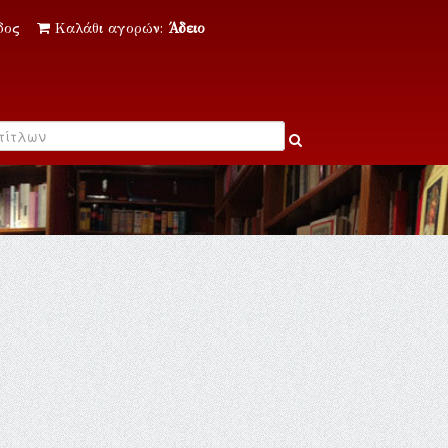
δος
Καλάθι αγορών:
Άδειο