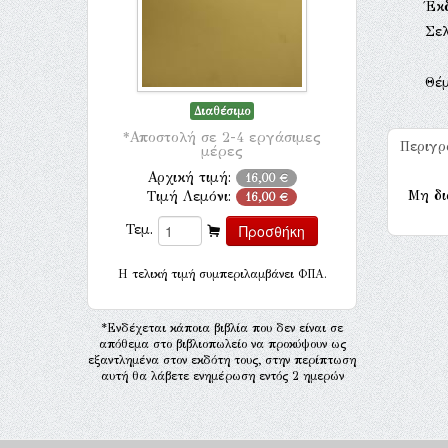
Έκ
Σελ
Θέ
Διαθέσιμο
*Αποστολή σε 2-4 εργάσιμες
Περιγ
μέρες
Αρχική τιμή:
16,00 €
Μη δι
Τιμή Λεμόνι:
16,00 €
Τεμ.
H τελική τιμή συμπεριλαμβάνει ΦΠΑ.
*Ενδέχεται κάποια βιβλία που δεν είναι σε
απόθεμα στο βιβλιοπωλείο να προκύψουν ως
εξαντλημένα στον εκδότη τους, στην περίπτωση
αυτή θα λάβετε ενημέρωση εντός 2 ημερών