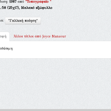
δοση:
1987
από
"Τυπογραφείο "
.:
58
(25χ17),
Μαλακό εξώφυλλο
μα:
"Γαλλική ποίηση"
ραφή
Άλλοι τίτλοι από
Joyce Mansour
αθέσιμη