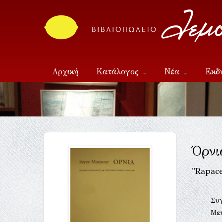
Αρχική
Κατάλογος
Νέα
Εκδ
Επικοινωνία
Όρνι
"Rapac
Συ
Με