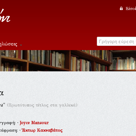
Είσο
ηλώσεις
α
es"
(Πρωτότυπος τίτλος στα γαλλικά)
γγραφή:
·
Joyce Mansour
τάφραση:
·
Έκτωρ Κακναβάτος